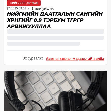
Нийгмийн даатгал
1 мин унших
2025.09.03
•
НИЙГМИЙН ДААТГАЛЫН САНГИЙН
ХӨРӨНГИЙГ 8.9 ТЭРБУМ ТӨГРӨГӨӨР
АРВИЖУУЛЛАА
Эх сурвалж:
Яамны хэвлэл мэдээллийн алба