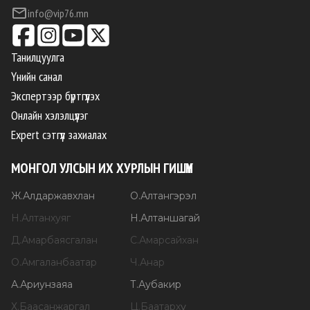
info@vip76.mn
Танилцуулга
Үнийн санал
Экспертээр бүртгүүлэх
Онлайн хэлэлцүүлэг
Expert сэтгүүл захиалах
МОНГОЛ УЛСЫН ИХ ХУРЛЫН ГИШҮҮН
Ж
.
Алдаржавхлан
О
.
Алтангэрэл
Н
.
Алтанхуяг
Н
.
Алтаншагай
Д
.
Амарбаясгалан
С
.
Амарсайхан
О
.
Амгаланбаатар
Ч
.
Анар
А
.
Ариунзаяа
Т
.
Аубакир
Х
.
Баасанжаргал
Ц
.
Баатархүү