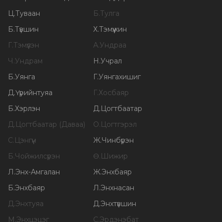
Ц
.
Туваан
Б
.
Тулга
Б
.
Түвшин
Х
.
Тэмүүжин
Г
.
Тэмүүлэн
А
.
Ундраа
Ч
.
Ундрам
Н
.
Учрал
Б
.
Уянга
Г
.
Уянгахишиг
Д
.
Үүрийнтуяа
Г
.
Хосбаяр
Б
.
Хэрлэн
Д
.
Цогтбаатар
Д
.
Цогтбаатар (Даваа)
О
.
Цогтгэрэл
С
.
Цэнгүүн
Ж
.
Чинбүрэн
Б
.
Чойжилсүрэн
Ө
.
Шижир
Л
.
Энх-Амгалан
Ж
.
Энхбаяр
Б
.
Энхбаяр
Л
.
Энхнасан
Д
.
Энхтуяа
Д
.
Энхтүвшин
М
.
Энхцэцэг
С
.
Эрдэнэбат