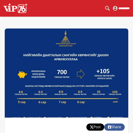
Post
Share