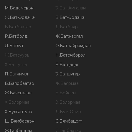
М
.
Бадамсүрэн
Э
.
Бат-Амгалан
Ж
.
Бат-Эрдэнэ
Б
.
Бат-Эрдэнэ
Б
.
Батбаатар
Д
.
Батбаяр
Р
.
Батболд
Ж
.
Батжаргал
Д
.
Батлут
О
.
Батнайрамдал
Ж
.
Батсуурь
Н
.
Батсүмбэрэл
Х
.
Баттулга
Б
.
Батцэцэг
П
.
Батчимэг
Э
.
Батшугар
Б
.
Баярбаатар
Ж
.
Баярмаа
Ж
.
Баясгалан
Б
.
Бейсен
Х
.
Болормаа
Э
.
Болормаа
Х
.
Булгантуяа
Д
.
Бум-Очир
Ш
.
Бямбасүрэн
С
.
Бямбацогт
Ж
.
Галбадрах
С
.
Ганбаатар