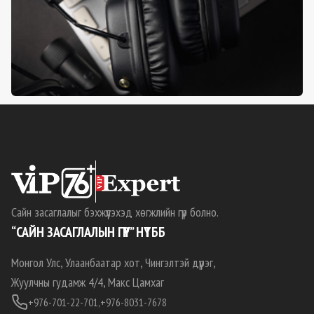
Сайн засаглалыг бэхжүүлэхэд хөгжлийн гүүр болно.
“САЙН ЗАСАГЛАЛЫН ГҮҮР” НҮТББ
Монгол Улс, Улаанбаатар хот, Чингэлтэй дүүрэг,
Жуулчны гудамж 4/4, Макс Цамхаг
+976-701-22-701,
+976-8031-7678