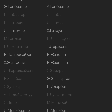
Ж
.
Ганбаатар
А
.
Ганбаатар
Г
.
Ганбаатар
Д
.
Ганбат
П
.
Ганзориг
Д
.
Ганмаа
Л
.
Гантөмөр
Х
.
Ганхуяг
М
.
Ганхүлэг
Ц
.
Даваасүрэн
Г
.
Дамдинням
Т
.
Доржханд
Б
.
Дэлгэрсайхан
Б
.
Жавхлан
Х
.
Жангабыл
Б
.
Жаргалан
Д
.
Жаргалсайхан
С
.
Замира
Б
.
Заяабал
Ж
.
Золжаргал
С
.
Зулпхар
Ц
.
Идэрбат
Ч
.
Лодойсамбуу
Г
.
Лувсанжамц
С
.
Лүндэг
М
.
Мандхай
Л
.
Мөнхбаатар
Ц
.
Мөнхбат