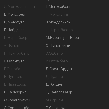
Л
.
Мөнхбаясгалан
Т
.
Мөнхсайхан
Б
.
Мөнхсоёл
П
.
Мөнхтулга
Ц
.
Мөнхтуяа
З
.
Мэндсайхан
Б
.
Найдалаа
Н
.
Наранбаатар
П
.
Наранбаяр
М
.
Нарантуяа-Нара
Ч
.
Номин
О
.
Номинчимэг
Н
.
Номтойбаяр
Э
.
Одбаяр
С
.
Одонтуяа
У
.
Отгонбаяр
Г
.
Очирбат
Л
.
Оюун-Эрдэнэ
Б
.
Пунсалмаа
Д
.
Пүрэвдаваа
Б
.
Пүрэвдорж
Д
.
Рэгдэл
П
.
Сайнзориг
Ц
.
Сандаг-Очир
О
.
Саранчулуун
М
.
Сарнай
Л
.
Соронзонболд
Р
.
Сэддорж