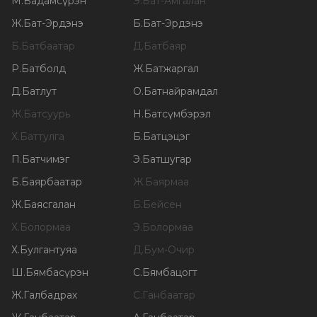
М
.
Бадамсүрэн
Э
.
Бат-Амгалан
Ж
.
Бат-Эрдэнэ
Б
.
Бат-Эрдэнэ
Б
.
Батбаатар
Д
.
Батбаяр
Р
.
Батболд
Ж
.
Батжаргал
Д
.
Батлут
О
.
Батнайрамдал
Ж
.
Батсуурь
Н
.
Батсүмбэрэл
Х
.
Баттулга
Б
.
Батцэцэг
П
.
Батчимэг
Э
.
Батшугар
Б
.
Баярбаатар
Ж
.
Баярмаа
Ж
.
Баясгалан
Б
.
Бейсен
Х
.
Болормаа
Э
.
Болормаа
Х
.
Булгантуяа
Д
.
Бум-Очир
Ш
.
Бямбасүрэн
С
.
Бямбацогт
Ж
.
Галбадрах
С
.
Ганбаатар