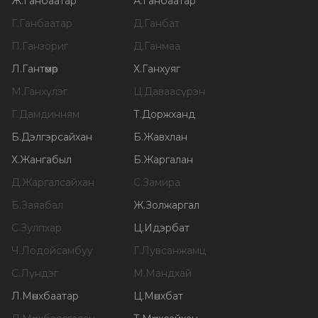
Ж
.
Ганбаатар
А
.
Ганбаатар
Г
.
Ганбаатар
Д
.
Ганбат
П
.
Ганзориг
Д
.
Ганмаа
Л
.
Гантөмөр
Х
.
Ганхуяг
М
.
Ганхүлэг
Ц
.
Даваасүрэн
Г
.
Дамдинням
Т
.
Доржханд
Б
.
Дэлгэрсайхан
Б
.
Жавхлан
Х
.
Жангабыл
Б
.
Жаргалан
Д
.
Жаргалсайхан
С
.
Замира
Б
.
Заяабал
Ж
.
Золжаргал
С
.
Зулпхар
Ц
.
Идэрбат
Ч
.
Лодойсамбуу
Г
.
Лувсанжамц
С
.
Лүндэг
М
.
Мандхай
Л
.
Мөнхбаатар
Ц
.
Мөнхбат