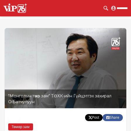
"Монголын төмөр зам" ТӨХК-ийн Гүйцэтгэх захирал
О.Батчулуун:
Post
Share
Төмөр зам