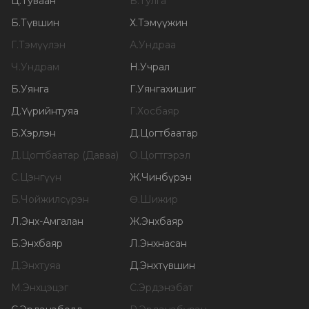
Ц
.
Туваан
Б
.
Тулга
Б
.
Түвшин
Х
.
Тэмүүжин
Г
.
Тэмүүлэн
А
.
Ундраа
Ч
.
Ундрам
Н
.
Учрал
Б
.
Уянга
Г
.
Уянгахишиг
Д
.
Үүрийнтуяа
Г
.
Хосбаяр
Б
.
Хэрлэн
Д
.
Цогтбаатар
Д
.
Цогтбаатар (Даваа)
О
.
Цогтгэрэл
С
.
Цэнгүүн
Ж
.
Чинбүрэн
Б
.
Чойжилсүрэн
Ө
.
Шижир
Л
.
Энх-Амгалан
Ж
.
Энхбаяр
Б
.
Энхбаяр
Л
.
Энхнасан
Д
.
Энхтуяа
Д
.
Энхтүвшин
М
.
Энхцэцэг
С
.
Эрдэнэбат