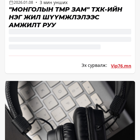
3 мин унших
2026.01.08
•
"МОНГОЛЫН ТӨМӨР ЗАМ" ТӨХК-ИЙН
НЭГ ЖИЛ ШҮҮМЖЛЭЛЭЭС
АМЖИЛТ РУУ
Эх сурвалж:
Vip76.mn