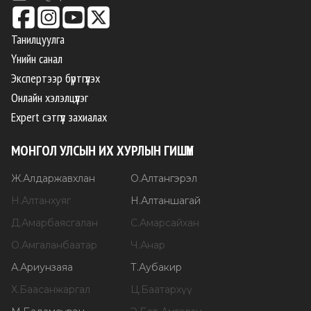
Танилцуулга
Үнийн санал
Экспертээр бүртгүүлэх
Онлайн хэлэлцүүлэг
Expert сэтгүүл захиалах
МОНГОЛ УЛСЫН ИХ ХУРЛЫН ГИШҮҮН
Ж
.
Алдаржавхлан
О
.
Алтангэрэл
Н
.
Алтанхуяг
Н
.
Алтаншагай
Д
.
Амарбаясгалан
С
.
Амарсайхан
О
.
Амгаланбаатар
Ч
.
Анар
А
.
Ариунзаяа
Т
.
Аубакир
Х
.
Баасанжаргал
Ц
.
Баатархүү