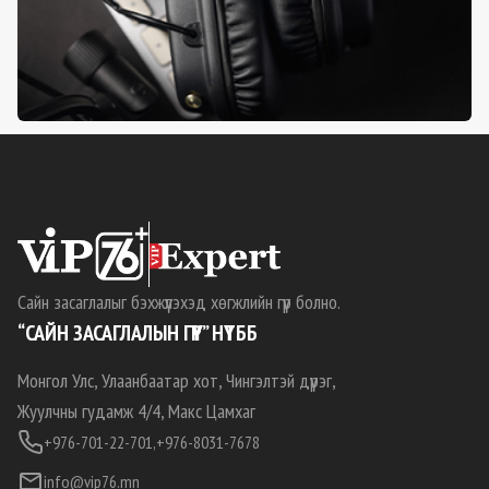
Сайн засаглалыг бэхжүүлэхэд хөгжлийн гүүр болно.
“САЙН ЗАСАГЛАЛЫН ГҮҮР” НҮТББ
Монгол Улс, Улаанбаатар хот, Чингэлтэй дүүрэг,
Жуулчны гудамж 4/4, Макс Цамхаг
+976-701-22-701,
+976-8031-7678
info@vip76.mn