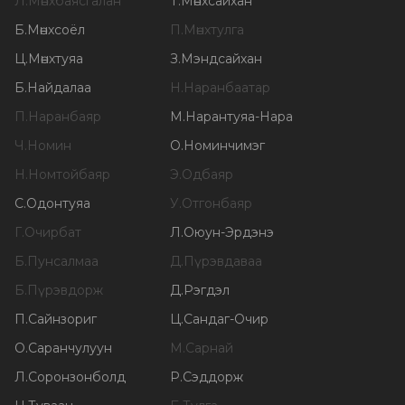
Л
.
Мөнхбаясгалан
Т
.
Мөнхсайхан
Б
.
Мөнхсоёл
П
.
Мөнхтулга
Ц
.
Мөнхтуяа
З
.
Мэндсайхан
Б
.
Найдалаа
Н
.
Наранбаатар
П
.
Наранбаяр
М
.
Нарантуяа-Нара
Ч
.
Номин
О
.
Номинчимэг
Н
.
Номтойбаяр
Э
.
Одбаяр
С
.
Одонтуяа
У
.
Отгонбаяр
Г
.
Очирбат
Л
.
Оюун-Эрдэнэ
Б
.
Пунсалмаа
Д
.
Пүрэвдаваа
Б
.
Пүрэвдорж
Д
.
Рэгдэл
П
.
Сайнзориг
Ц
.
Сандаг-Очир
О
.
Саранчулуун
М
.
Сарнай
Л
.
Соронзонболд
Р
.
Сэддорж