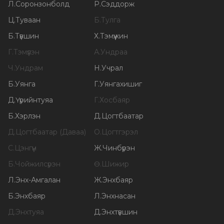
Л
.
Соронзонболд
Р
.
Сэддорж
Ц
.
Туваан
Б
.
Тулга
Б
.
Түвшин
Х
.
Тэмүүжин
Г
.
Тэмүүлэн
А
.
Ундраа
Ч
.
Ундрам
Н
.
Учрал
Б
.
Уянга
Г
.
Уянгахишиг
Д
.
Үүрийнтуяа
Г
.
Хосбаяр
Б
.
Хэрлэн
Д
.
Цогтбаатар
Д
.
Цогтбаатар (Даваа)
О
.
Цогтгэрэл
С
.
Цэнгүүн
Ж
.
Чинбүрэн
Б
.
Чойжилсүрэн
Ө
.
Шижир
Л
.
Энх-Амгалан
Ж
.
Энхбаяр
Б
.
Энхбаяр
Л
.
Энхнасан
Д
.
Энхтуяа
Д
.
Энхтүвшин