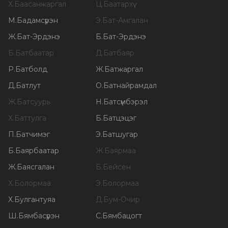
Х
.
Баасанжаргал
Ц
.
Баатархүү
М
.
Бадамсүрэн
Э
.
Бат-Амгалан
Ж
.
Бат-Эрдэнэ
Б
.
Бат-Эрдэнэ
Б
.
Батбаатар
Д
.
Батбаяр
Р
.
Батболд
Ж
.
Батжаргал
Д
.
Батлут
О
.
Батнайрамдал
Ж
.
Батсуурь
Н
.
Батсүмбэрэл
Х
.
Баттулга
Б
.
Батцэцэг
П
.
Батчимэг
Э
.
Батшугар
Б
.
Баярбаатар
Ж
.
Баярмаа
Ж
.
Баясгалан
Б
.
Бейсен
Х
.
Болормаа
Э
.
Болормаа
Х
.
Булгантуяа
Д
.
Бум-Очир
Ш
.
Бямбасүрэн
С
.
Бямбацогт