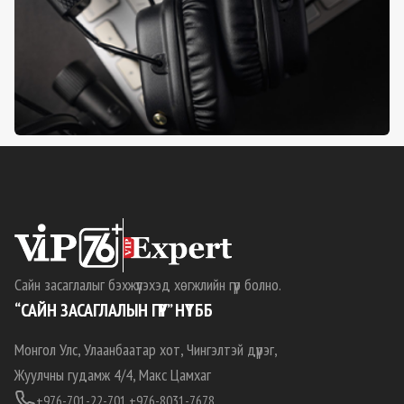
Сайн засаглалыг бэхжүүлэхэд хөгжлийн гүүр болно.
“САЙН ЗАСАГЛАЛЫН ГҮҮР” НҮТББ
Монгол Улс, Улаанбаатар хот, Чингэлтэй дүүрэг,
Жуулчны гудамж 4/4, Макс Цамхаг
+976-701-22-701,
+976-8031-7678