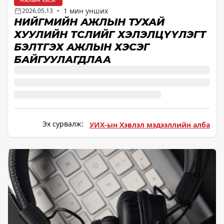
1 мин унших
2026.05.13
•
НИЙГМИЙН АЖЛЫН ТУХАЙ
ХУУЛИЙН ТӨСЛИЙГ ХЭЛЭЛЦҮҮЛЭГТ
БЭЛТГЭХ АЖЛЫН ХЭСЭГ
БАЙГУУЛАГДЛАА
Эх сурвалж:
УИХ-ын Хэвлэл мэдээллийн алба