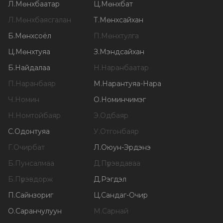
Л
.
Мөнхбаатар
Ц
.
Мөнхбат
Л
.
Мөнхбаясгалан
Т
.
Мөнхсайхан
Б
.
Мөнхсоёл
П
.
Мөнхтулга
Ц
.
Мөнхтуяа
З
.
Мэндсайхан
Б
.
Найдалаа
Н
.
Наранбаатар
П
.
Наранбаяр
М
.
Нарантуяа-Нара
Ч
.
Номин
О
.
Номинчимэг
Н
.
Номтойбаяр
Э
.
Одбаяр
С
.
Одонтуяа
У
.
Отгонбаяр
Г
.
Очирбат
Л
.
Оюун-Эрдэнэ
Б
.
Пунсалмаа
Д
.
Пүрэвдаваа
Б
.
Пүрэвдорж
Д
.
Рэгдэл
П
.
Сайнзориг
Ц
.
Сандаг-Очир
О
.
Саранчулуун
М
.
Сарнай