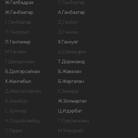
Ж
.
Галбадрах
С
.
Ганбаатар
Ж
.
Ганбаатар
А
.
Ганбаатар
Г
.
Ганбаатар
Д
.
Ганбат
П
.
Ганзориг
Д
.
Ганмаа
Л
.
Гантөмөр
Х
.
Ганхуяг
М
.
Ганхүлэг
Ц
.
Даваасүрэн
Г
.
Дамдинням
Т
.
Доржханд
Б
.
Дэлгэрсайхан
Б
.
Жавхлан
Х
.
Жангабыл
Б
.
Жаргалан
Д
.
Жаргалсайхан
С
.
Замира
Б
.
Заяабал
Ж
.
Золжаргал
С
.
Зулпхар
Ц
.
Идэрбат
Ч
.
Лодойсамбуу
Г
.
Лувсанжамц
С
.
Лүндэг
М
.
Мандхай