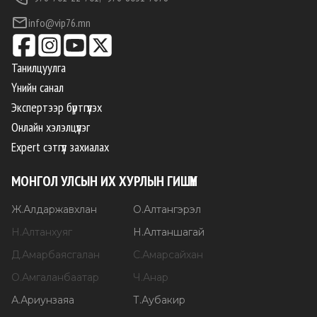
info@vip76.mn
Танилцуулга
Үнийн санал
Экспертээр бүртгүүлэх
Онлайн хэлэлцүүлэг
Expert сэтгүүл захиалах
МОНГОЛ УЛСЫН ИХ ХУРЛЫН ГИШҮҮН
Ж
.
Алдаржавхлан
О
.
Алтангэрэл
Н
.
Алтанхуяг
Н
.
Алтаншагай
Д
.
Амарбаясгалан
С
.
Амарсайхан
О
.
Амгаланбаатар
Ч
.
Анар
А
.
Ариунзаяа
Т
.
Аубакир