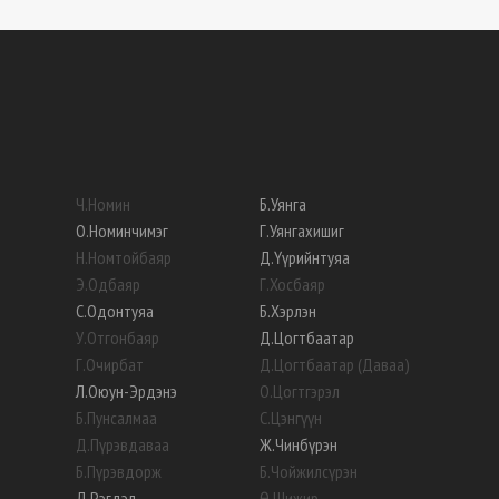
Ч
.
Номин
Б
.
Уянга
О
.
Номинчимэг
Г
.
Уянгахишиг
Н
.
Номтойбаяр
Д
.
Үүрийнтуяа
Э
.
Одбаяр
Г
.
Хосбаяр
С
.
Одонтуяа
Б
.
Хэрлэн
У
.
Отгонбаяр
Д
.
Цогтбаатар
Г
.
Очирбат
Д
.
Цогтбаатар (Даваа)
Л
.
Оюун-Эрдэнэ
О
.
Цогтгэрэл
Б
.
Пунсалмаа
С
.
Цэнгүүн
Д
.
Пүрэвдаваа
Ж
.
Чинбүрэн
Б
.
Пүрэвдорж
Б
.
Чойжилсүрэн
Д
.
Рэгдэл
Ө
.
Шижир