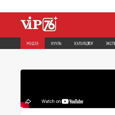
МЭДЭЭ
ХУУЛЬ
ХЭЛЭЛЦҮҮЛЭГ
ЭКСП