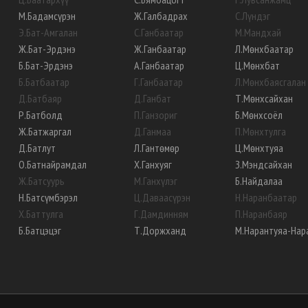
М
.
Бадамсүрэн
Ж
.
Галбадрах
С
.
Лүндэг
Э
.
Бат-Амгалан
С
.
Ганбаатар
М
.
Мандхай
Ж
.
Бат-Эрдэнэ
Ж
.
Ганбаатар
Л
.
Мөнхбаатар
Б
.
Бат-Эрдэнэ
А
.
Ганбаатар
Ц
.
Мөнхбат
Б
.
Батбаатар
Г
.
Ганбаатар
Л
.
Мөнхбаясгалан
Д
.
Батбаяр
Д
.
Ганбат
Т
.
Мөнхсайхан
Р
.
Батболд
П
.
Ганзориг
Б
.
Мөнхсоёл
Ж
.
Батжаргал
Д
.
Ганмаа
П
.
Мөнхтулга
Д
.
Батлут
Л
.
Гантөмөр
Ц
.
Мөнхтуяа
О
.
Батнайрамдал
Х
.
Ганхуяг
З
.
Мэндсайхан
Ж
.
Батсуурь
М
.
Ганхүлэг
Б
.
Найдалаа
Н
.
Батсүмбэрэл
Ц
.
Даваасүрэн
Н
.
Наранбаатар
Х
.
Баттулга
Г
.
Дамдинням
П
.
Наранбаяр
Б
.
Батцэцэг
Т
.
Доржханд
М
.
Нарантуяа-Нар