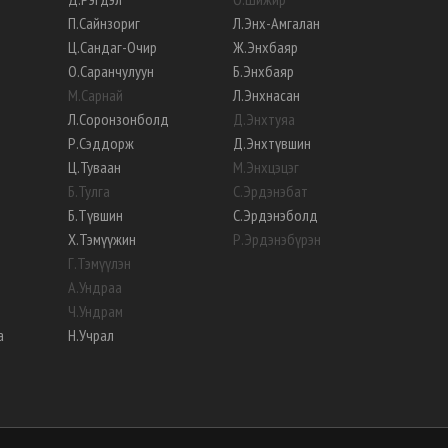
П
.
Сайнзориг
Л
.
Энх-Амгалан
Ц
.
Сандаг-Очир
Ж
.
Энхбаяр
О
.
Саранчулуун
Б
.
Энхбаяр
М
.
Сарнай
Л
.
Энхнасан
Л
.
Соронзонболд
Д
.
Энхтуяа
Р
.
Сэддорж
Д
.
Энхтүвшин
Ц
.
Туваан
М
.
Энхцэцэг
Б
.
Тулга
С
.
Эрдэнэбат
Б
.
Түвшин
С
.
Эрдэнэболд
Х
.
Тэмүүжин
Р
.
Эрдэнэбүрэн
Г
.
Тэмүүлэн
А
.
Ундраа
Ч
.
Ундрам
а
Н
.
Учрал