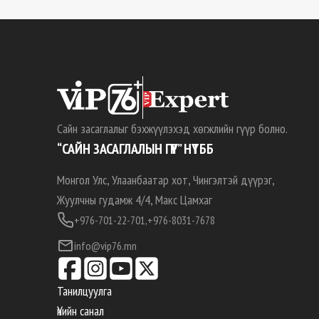
Сайн засаглалыг бэхжүүлэхэд хөгжлийн гүүр болно.
“САЙН ЗАСАГЛАЛЫН ГҮҮР” НҮТББ
Монгол Улс, Улаанбаатар хот, Чингэлтэй дүүрэг,
Жуулчны гудамж 4/4, Макс Цамхаг
+976-701-22-701,
+976-8031-7678
info@vip76.mn
Танилцуулга
Үнийн санал