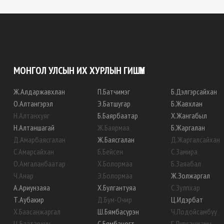
МОНГОЛ УЛСЫН ИХ ХУРЛЫН ГИШҮҮН
Ж
.
Алдаржавхлан
П
.
Батчимэг
Б
.
Дэлгэрсайхан
О
.
Алтангэрэл
Э
.
Батшугар
Б
.
Жавхлан
Н
.
Алтанхуяг
Б
.
Баярбаатар
Х
.
Жангабыл
Н
.
Алтаншагай
Ж
.
Баярмаа
Б
.
Жаргалан
Д
.
Амарбаясгалан
Ж
.
Баясгалан
Д
.
Жаргалсайхан
С
.
Амарсайхан
Б
.
Бейсен
С
.
Замира
О
.
Амгаланбаатар
Х
.
Болормаа
Б
.
Заяабал
Ч
.
Анар
Э
.
Болормаа
Ж
.
Золжаргал
А
.
Ариунзаяа
Х
.
Булгантуяа
С
.
Зулпхар
Т
.
Аубакир
Д
.
Бум-Очир
Ц
.
Идэрбат
Х
.
Баасанжаргал
Ш
.
Бямбасүрэн
Ч
.
Лодойсамбуу
Ц
.
Баатархүү
С
.
Бямбацогт
Г
.
Лувсанжамц