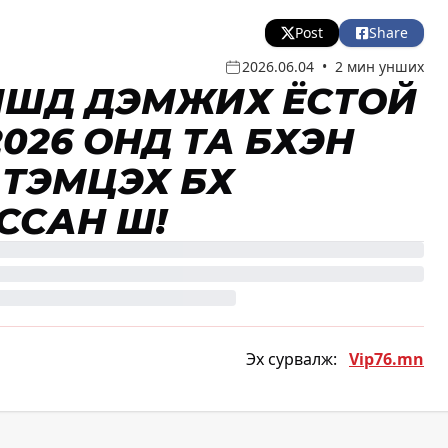
Post
Share
2026.06.04
•
2 мин унших
ИШҮҮД ДЭМЖИХ ЁСТОЙ
026 ОНД ТА БҮХЭН
ТЭМЦЭХ БҮХ
САН ШҮҮ!
Эх сурвалж:
Vip76.mn