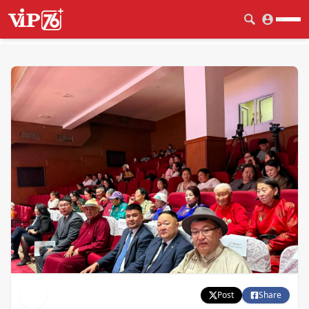
Post
Share