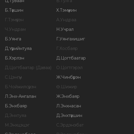
Ц
.
Туваан
Б
.
Тулга
Б
.
Түвшин
Х
.
Тэмүүжин
Г
.
Тэмүүлэн
А
.
Ундраа
Ч
.
Ундрам
Н
.
Учрал
Б
.
Уянга
Г
.
Уянгахишиг
Д
.
Үүрийнтуяа
Г
.
Хосбаяр
Б
.
Хэрлэн
Д
.
Цогтбаатар
Д
.
Цогтбаатар (Даваа)
О
.
Цогтгэрэл
С
.
Цэнгүүн
Ж
.
Чинбүрэн
Б
.
Чойжилсүрэн
Ө
.
Шижир
Л
.
Энх-Амгалан
Ж
.
Энхбаяр
Б
.
Энхбаяр
Л
.
Энхнасан
Д
.
Энхтуяа
Д
.
Энхтүвшин
М
.
Энхцэцэг
С
.
Эрдэнэбат