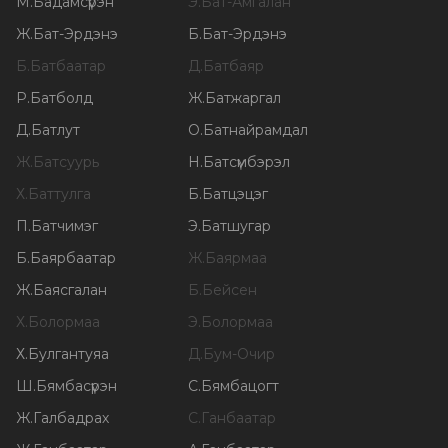
М
.
Бадамсүрэн
Э
.
Бат-Амгалан
Ж
.
Бат-Эрдэнэ
Б
.
Бат-Эрдэнэ
Б
.
Батбаатар
Д
.
Батбаяр
Р
.
Батболд
Ж
.
Батжаргал
Д
.
Батлут
О
.
Батнайрамдал
Ж
.
Батсуурь
Н
.
Батсүмбэрэл
Х
.
Баттулга
Б
.
Батцэцэг
П
.
Батчимэг
Э
.
Батшугар
Б
.
Баярбаатар
Ж
.
Баярмаа
Ж
.
Баясгалан
Б
.
Бейсен
Х
.
Болормаа
Э
.
Болормаа
Х
.
Булгантуяа
Д
.
Бум-Очир
Ш
.
Бямбасүрэн
С
.
Бямбацогт
Ж
.
Галбадрах
С
.
Ганбаатар