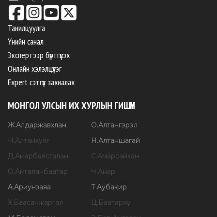
Танилцуулга
Үнийн санал
Экспертээр бүртгүүлэх
Онлайн хэлэлцүүлэг
Expert сэтгүүл захиалах
МОНГОЛ УЛСЫН ИХ ХУРЛЫН ГИШҮҮН
Ж
.
Алдаржавхлан
О
.
Алтангэрэл
Н
.
Алтанхуяг
Н
.
Алтаншагай
Д
.
Амарбаясгалан
С
.
Амарсайхан
О
.
Амгаланбаатар
Ч
.
Анар
А
.
Ариунзаяа
Т
.
Аубакир
Х
.
Баасанжаргал
Ц
.
Баатархүү