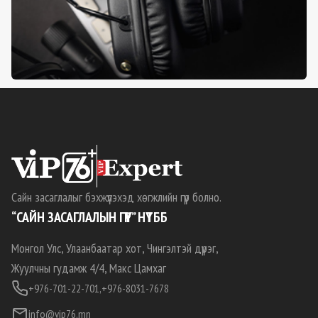
Сайн засаглалыг бэхжүүлэхэд хөгжлийн гүүр болно.
“САЙН ЗАСАГЛАЛЫН ГҮҮР” НҮТББ
Монгол Улс, Улаанбаатар хот, Чингэлтэй дүүрэг,
Жуулчны гудамж 4/4, Макс Цамхаг
+976-701-22-701,
+976-8031-7678
info@vip76.mn