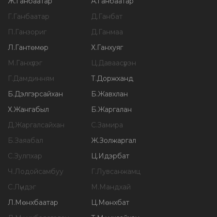
Ж
.
Ганбаатар
А
.
Ганбаатар
Г
.
Ганбаатар
Д
.
Ганбат
П
.
Ганзориг
Д
.
Ганмаа
Л
.
Гантөмөр
Х
.
Ганхуяг
М
.
Ганхүлэг
Ц
.
Даваасүрэн
Г
.
Дамдинням
Т
.
Доржханд
Б
.
Дэлгэрсайхан
Б
.
Жавхлан
Х
.
Жангабыл
Б
.
Жаргалан
Д
.
Жаргалсайхан
С
.
Замира
Б
.
Заяабал
Ж
.
Золжаргал
С
.
Зулпхар
Ц
.
Идэрбат
Ч
.
Лодойсамбуу
Г
.
Лувсанжамц
С
.
Лүндэг
М
.
Мандхай
Л
.
Мөнхбаатар
Ц
.
Мөнхбат