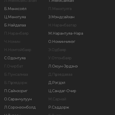
Л
.
Мөнхбаясгалан
Т
.
Мөнхсайхан
Б
.
Мөнхсоёл
П
.
Мөнхтулга
Ц
.
Мөнхтуяа
З
.
Мэндсайхан
Б
.
Найдалаа
Н
.
Наранбаатар
П
.
Наранбаяр
М
.
Нарантуяа-Нара
Ч
.
Номин
О
.
Номинчимэг
Н
.
Номтойбаяр
Э
.
Одбаяр
С
.
Одонтуяа
У
.
Отгонбаяр
Г
.
Очирбат
Л
.
Оюун-Эрдэнэ
Б
.
Пунсалмаа
Д
.
Пүрэвдаваа
Б
.
Пүрэвдорж
Д
.
Рэгдэл
П
.
Сайнзориг
Ц
.
Сандаг-Очир
О
.
Саранчулуун
М
.
Сарнай
Л
.
Соронзонболд
Р
.
Сэддорж