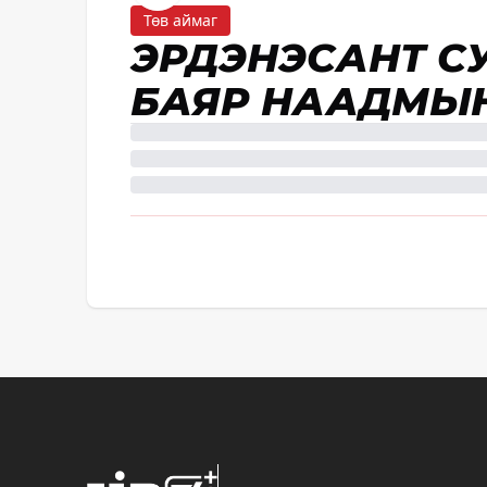
Төв аймаг
ЭРДЭНЭСАНТ С
БАЯР НААДМЫН