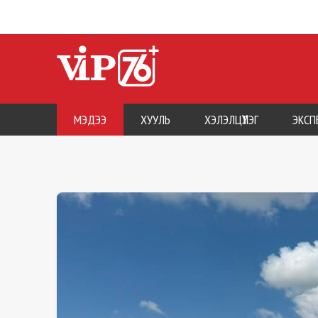
МЭДЭЭ
ХУУЛЬ
ХЭЛЭЛЦҮҮЛЭГ
ЭКСП