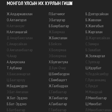
МОНГОЛ УЛСЫН ИХ ХУРЛЫН ГИШҮҮН
Ж
.
Алдаржавхлан
П
.
Батчимэг
Б
.
Дэлгэрсайхан
О
.
Алтангэрэл
Э
.
Батшугар
Б
.
Жавхлан
Н
.
Алтанхуяг
Б
.
Баярбаатар
Х
.
Жангабыл
Н
.
Алтаншагай
Ж
.
Баярмаа
Б
.
Жаргалан
Д
.
Амарбаясгалан
Ж
.
Баясгалан
Д
.
Жаргалсайхан
С
.
Амарсайхан
Б
.
Бейсен
С
.
Замира
О
.
Амгаланбаатар
Х
.
Болормаа
Б
.
Заяабал
Ч
.
Анар
Э
.
Болормаа
Ж
.
Золжаргал
А
.
Ариунзаяа
Х
.
Булгантуяа
С
.
Зулпхар
Т
.
Аубакир
Д
.
Бум-Очир
Ц
.
Идэрбат
Х
.
Баасанжаргал
Ш
.
Бямбасүрэн
Ч
.
Лодойсамбуу
Ц
.
Баатархүү
С
.
Бямбацогт
Г
.
Лувсанжамц
М
.
Бадамсүрэн
Ж
.
Галбадрах
С
.
Лүндэг
Э
.
Бат-Амгалан
С
.
Ганбаатар
М
.
Мандхай
Ж
.
Бат-Эрдэнэ
Ж
.
Ганбаатар
Л
.
Мөнхбаатар
Б
.
Бат-Эрдэнэ
А
.
Ганбаатар
Ц
.
Мөнхбат
Б
.
Батбаатар
Г
.
Ганбаатар
Л
.
Мөнхбаясгалан