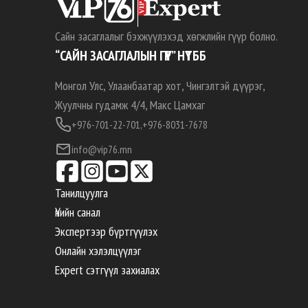
Сайн засаглалыг бэхжүүлэхэд хөгжлийн гүүр болно.
“САЙН ЗАСАГЛАЛЫН ГҮҮР” НҮТББ
Монгол Улс, Улаанбаатар хот, Чингэлтэй дүүрэг,
Жуулчны гудамж 4/4, Макс Цамхаг
+976-701-22-701,
+976-8031-7678
info@vip76.mn
Танилцуулга
Үнийн санал
Экспертээр бүртгүүлэх
Онлайн хэлэлцүүлэг
Expert сэтгүүл захиалах