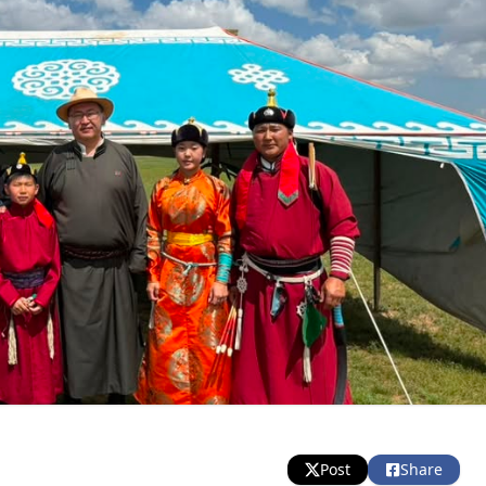
Post
Share