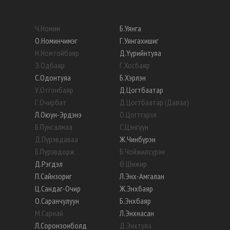
Ч
.
Номин
Б
.
Уянга
О
.
Номинчимэг
Г
.
Уянгахишиг
Н
.
Номтойбаяр
Д
.
Үүрийнтуяа
Э
.
Одбаяр
Г
.
Хосбаяр
С
.
Одонтуяа
Б
.
Хэрлэн
У
.
Отгонбаяр
Д
.
Цогтбаатар
Г
.
Очирбат
Д
.
Цогтбаатар (Даваа)
Л
.
Оюун-Эрдэнэ
О
.
Цогтгэрэл
Б
.
Пунсалмаа
С
.
Цэнгүүн
Д
.
Пүрэвдаваа
Ж
.
Чинбүрэн
Б
.
Пүрэвдорж
Б
.
Чойжилсүрэн
Д
.
Рэгдэл
Ө
.
Шижир
П
.
Сайнзориг
Л
.
Энх-Амгалан
Ц
.
Сандаг-Очир
Ж
.
Энхбаяр
О
.
Саранчулуун
Б
.
Энхбаяр
М
.
Сарнай
Л
.
Энхнасан
Л
.
Соронзонболд
Д
.
Энхтуяа