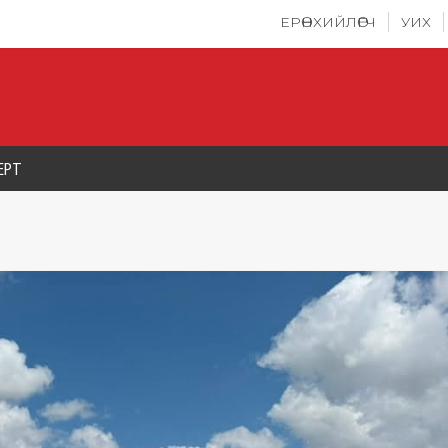
ЕРӨНХИЙЛӨГЧ
УИХ
ЕРТ