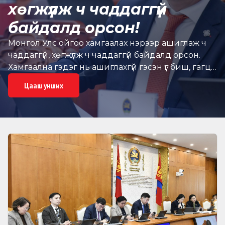
хөгжүүлж ч чаддаггүй
байдалд орсон!
Монгол Улс ойгоо хамгаалах нэрээр ашиглаж ч
чаддаггүй, хөгжүүлж ч чаддаггүй байдалд орсон.
Хамгаална гэдэг нь ашиглахгүй гэсэн үг биш, гагцхүү
ой зөв менежменттэй байх ёстой, нөхөн
Цааш унших
сэргээгдэх ёстой, эдийн засгийн эргэлтэд ордог
байх нь нэн чухал. Түүнчлэн өнөөдрийн хүчин
төгөлдөр хуулиар модтой газар модгүй газрын
хуулиар, устай газар усгүй газрын хуулиар
амьдарч байгаагаа орон нутгийн иргэд халалан
ярьж байгаа нь нууц биш!Хамгааллын зарчим
зөв боловч зөв менежментээр хэрэгжих ёстой!
Монгол Улсад унасан, шатсан, хортон шавжид
идүүлж өмхөрсөн, үхсэн мододыг хэрэглэх боломж
бүрэн байна. Энэ бүх модыг бид бүгдэээрээ аваад
хэрэглэхэд 32 жилийн нөөц байна.Тйимээс сайн
менеженттэй, ард иргэдэд ээлтэй, хүлэмжийн