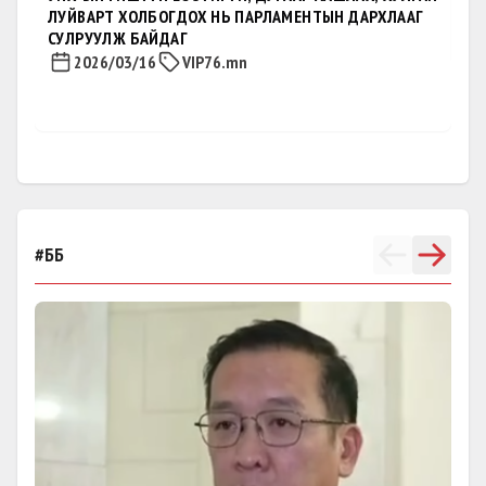
ЛУЙВАРТ ХОЛБОГДОХ НЬ ПАРЛАМЕНТЫН ДАРХЛААГ
СУЛРУУЛЖ БАЙДАГ
МАН-ЫН БҮЛЭГ: Нийгмийн
2026/03/16
VIP76.mn
даатгалын хуулийг уих-ын
хаврын чуулганаар
хэлэлцэхийг дэмжив
•
2026.06.16
2 мин унших
#ББ