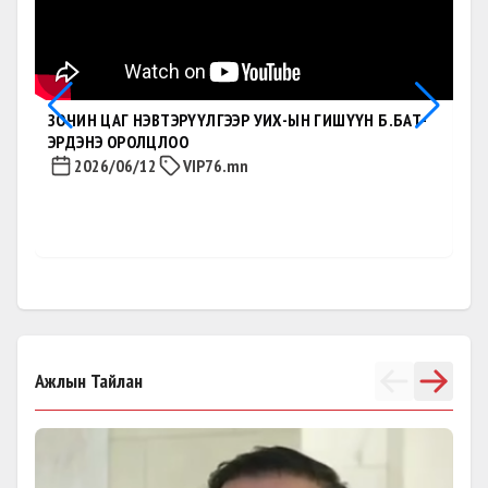
ЗОЧИН ЦАГ НЭВТЭРҮҮЛГЭЭР УИХ-ЫН ГИШҮҮН Б.БАТ-
"З
ЭРДЭНЭ ОРОЛЦЛОО
ЭР
2026/06/12
VIP76.mn
Ажлын Тайлан