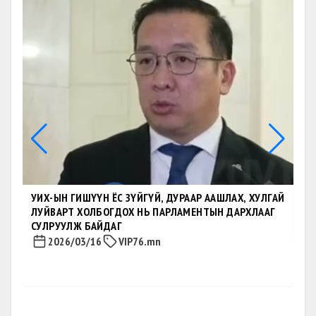
ШӨ
ДА
СА
УИХ-ЫН ГИШҮҮН ЁС ЗҮЙГҮЙ, ДУРААР ААШЛАХ, ХУЛГАЙ
ЛУЙВАРТ ХОЛБОГДОХ НЬ ПАРЛАМЕНТЫН ДАРХЛААГ
СУЛРУУЛЖ БАЙДАГ
2026/03/16
VIP76.mn