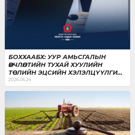
БОХХААБХ: УУР АМЬСГАЛЫН
ӨӨРЧЛӨЛТИЙН ТУХАЙ ХУУЛИЙН
ТӨСЛИЙН ЭЦСИЙН ХЭЛЭЛЦҮҮЛГИЙГ
ХИЙВ
2026.06.24