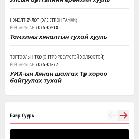
НЭМЭЛТ ӨӨРЧЛӨЛТ
(
ЭЛЕКТРОН ТАМХИ
)
ӨРГӨН БАРЬСАН:
2025-09-18
Тамхины хяналтын тухай хууль
ТОГТООЛЫН ТӨСӨЛ
(
ОНТРЭ РЕСУРСТЭЙ ХОЛБООТОЙ
)
ӨРГӨН БАРЬСАН:
2025-06-27
УИХ-ын Хянан шалгах Түр хороо
байгуулах тухай
НЭМЭЛТ ӨӨРЧЛӨЛТ
(
АГААР ОРЧНЫ БОХИРДЛЫГ БУУРУУЛАХ ДЭД
ХОРООГ БАЙГУУЛАХ
)
Байр Суурь
ӨРГӨН БАРЬСАН:
2025-06-19
Монгол Улсын Их Хурлын тухай