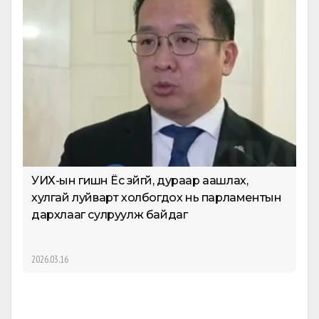
Б
Х
202
УИХ-ын гишүүн Ёс зүйгүй, дураар аашлах,
хулгай луйварт холбогдох нь парламентын
дархлааг сулруулж байдаг
2026.03.16