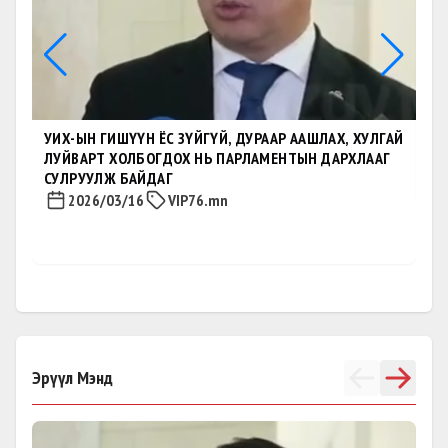
“Б
ХӨ
УИХ-ЫН ГИШҮҮН ЁС ЗҮЙГҮЙ, ДУРААР ААШЛАХ, ХУЛГАЙ
ЛУЙВАРТ ХОЛБОГДОХ НЬ ПАРЛАМЕНТЫН ДАРХЛААГ
СУЛРУУЛЖ БАЙДАГ
2026/03/16
VIP76.mn
Эрүүл Мэнд