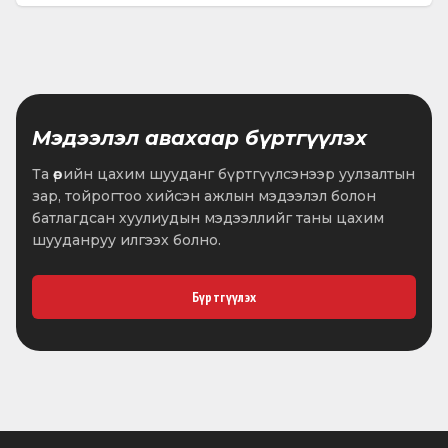
Мэдээлэл авахаар бүртгүүлэх
Та өөрийн цахим шууданг бүртгүүлсэнээр уулзалтын
зар, тойрогтоо хийсэн ажлын мэдээлэл болон
батлагдсан хуулиудын мэдээллийг таны цахим
шууданруу илгээх болно.
Бүртгүүлэх