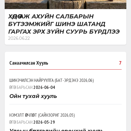
ХӨДӨӨ АЖ АХУЙН САЛБАРЫН
БҮТЭЭМЖИЙГ ШИНЭ ШАТАНД
ГАРГАХ ЭРХ ЗҮЙН СУУРЬ БҮРДЛЭЭ
2026.06.22
Санаачилсан Хууль
7
ШИНЭЧИЛСЭН НАЙРУУЛГА
(
БАТ-ЭРДЭНЭ 2026,06
)
ӨРГӨН БАРЬСАН:
2026-06-04
Ойн тухай хууль
НЭМЭЛТ ӨӨРЧЛӨЛТ
(
САЙНЗОРИГ 2026,05
)
ӨРГӨН БАРЬСАН:
2026-05-29
Улсын бүртгэлийн ерөнхий хууль