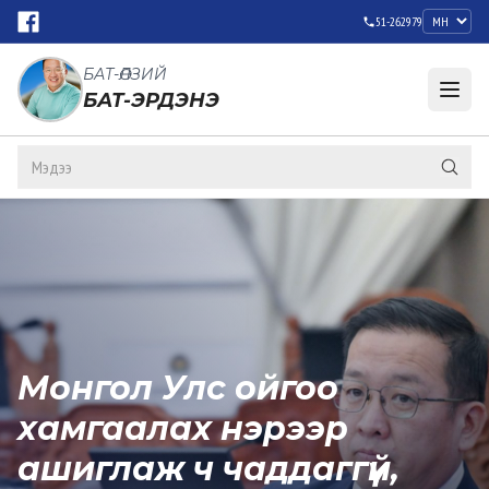
51-262979
БАТ-ӨЛЗИЙ
БАТ-ЭРДЭНЭ
Монгол Улс ойгоо
хамгаалах нэрээр
ашиглаж ч чаддаггүй,