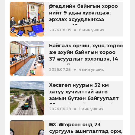
Өргөдлийн байнгын хороо
нийт 9 удаа хуралдаж,
эрхлэх асуудлынхаа
хүрээнд 16 асуудал
•
2026.08.05
6 мин унших
хэлэлцсэн байна
Байгаль орчин, хүнс, хөдөө
аж ахуйн байнгын хороо
37 асуудлыг хэлэлцэн, 14
хууль, 7 тогтоол
•
2026.07.28
4 мин унших
батлуулжээ
Хөсвгөл нуурын 32 км
хатуу хучилттай авто
замын бүтээн байгуулалт
85 хувийн гүйцэтгэлтэй
•
2026.06.28
1 мин унших
үргэлжилж байна
ӨБХ: Өнгөрсөн онд 23
сургууль ашиглалтад орж,