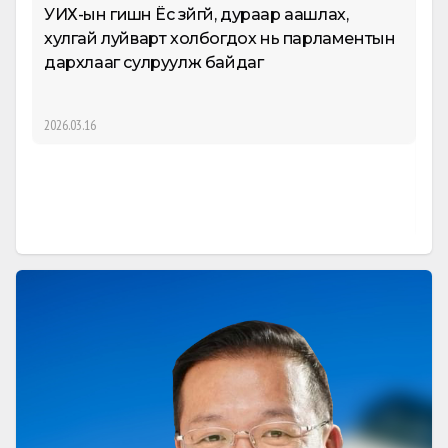
УИХ-ын гишүүн Ёс зүйгүй, дураар аашлах,
хулгай луйварт холбогдох нь парламентын
дархлааг сулруулж байдаг
"L
2026.03.16
202