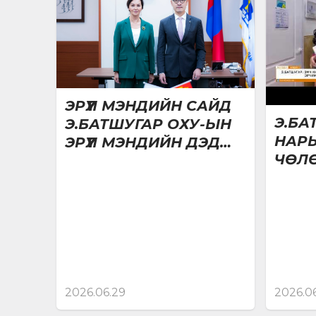
тогтолцоог олон улсын жишигт хүргэх зорилт
ЭРҮҮЛ МЭНДИЙН САЙД
Э.БА
Э.БАТШУГАР ОХУ-ЫН
НАРЫ
ЭРҮҮЛ МЭНДИЙН ДЭД
ЧӨЛ
САЙД ЕВГЕНИЯ
ЦАХ
КОТОВАТАЙ УУЛЗЛАА
ЭРЧИ
2026.06.29
2026.0