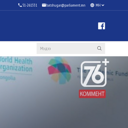
51-261331
batshugar@parliament.mn