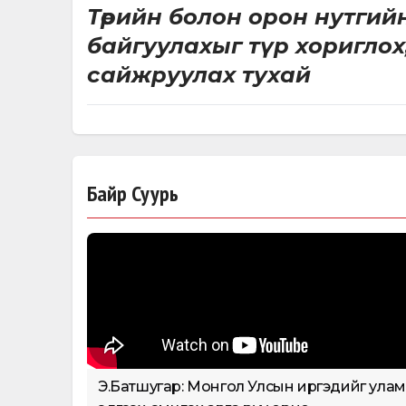
Төрийн болон орон нутгий
байгуулахыг түр хоригло
сайжруулах тухай
ТОГТООЛЫН ТӨСӨЛ
(
ЭМИЙН ХЯНАЛТЫН ТОГТОЛЦОО, ШАЛГАЛТ
УИХ-ын Хянан шалгах Түр
Байр Суурь
Э.Батшугар: Монгол Улсын иргэдийг улам