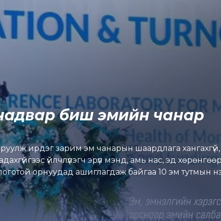
чадвар биш эмийн чанар
руулж ирдэг зарим эм чанарын шаардлага хангахгүй
ахгүйгээс үйлчлүүлэгч эрүүл мэнд, амь нас, эд хөрөнгөө
логотой орнуудад ашиглагдаж байгаа 10 эм тутмын н
амч байдаг! Энэ бол зөвхөн техникийн асуудал биш, 
хэг эмийн лаборатори гэдэг нь зүгээр нэг барилга, 
алтын тогтолцоо юм. Тэгвэл Монгол Улс өнөөдөр энэх
ар ард иргэдээ чанарын шаардлага хангаагүй эмийн эр