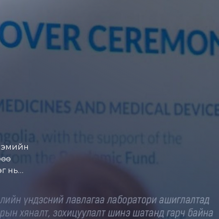
, эмийн
рөө
эг нь
хүний амь
байгууламж
үү
сдэлээс