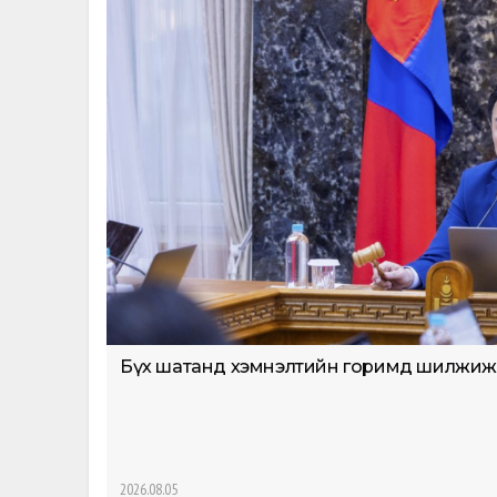
Бүх шатанд хэмнэлтийн горимд шилжиж, на
2026.08.05