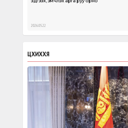
эдгээх, эмчлэх арга руу орно
2026.05.22
ЦХИХХЯ