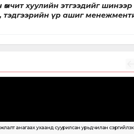
н өмчит хуулийн этгээдийг шинээр
х, тэдгээрийн үр ашиг менежмент
ЫН ҮР НӨЛӨӨНИЙ АСУУДЛААР ШАЛГАЛТ ХИЙХ
)
ӨРГӨН БАРЬСАН:
2022-
 хороо байгуулах тухай
жлалт анагаах ухаанд суурилсан урьдчилан сэргийлэх