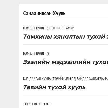
Санаачилсан Хууль
НЭМЭЛТ ӨӨРЧЛӨЛТ
(
ЭЛЕКТРОН ТАМХИ
)
Тамхины хяналтын тухай 
НЭМЭЛТ ӨӨРЧЛӨЛТ
(
)
Зээлийн мэдээллийн туха
БИЕ ДААСАН ХУУЛЬ
(
ТӨСВИЙН ИЛ ТОД БАЙДАЛ ХАНГАГДАНА
Төсвийн тухай хууль
ТОГТООЛЫН ТӨСӨЛ
(
)