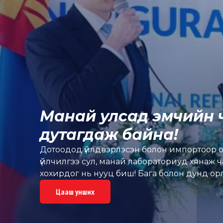
Манай улсад эмчийн 
дутагдаж байна!
Дотоодод үйлдвэрлэсэн болон импортоор о
үйлчилгээ сул, манай лабораториуд хянаж чад
хохирдог нь нууц биш! Бага болон дунд ор
стандартын шаардлага хангаагүй эсвэл хуур
Цааш унших
насанд аюул учруулж буй асуудал юм. Хүчир
бус нийгмийг эрсдэлээс хамгаалдаг хамгаал
хамгаалалтаа улам бэхжүүллээ. Засгийн газ