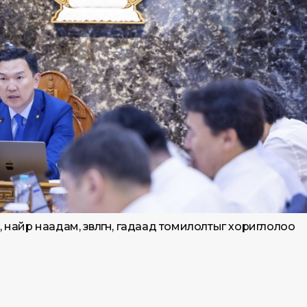
йр наадам, зөвлөгөөн, гадаад томилолтыг хориглолоо