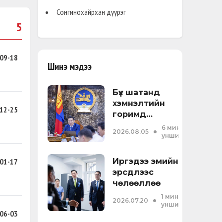
Сонгинохайрхан дүүрэг
5
09-18
Шинэ мэдээ
Бүх шатанд
хэмнэлтийн
12-25
горимд
шилжиж, найр
•
6 мин
2026.08.05
наадам,
унших
зөвлөгөөн,
гадаад
01-17
Иргэдээ эмийн
томилолтыг
эрсдлээс
хориглолоо
чөлөөллөө
•
1 мин
2026.07.20
унших
06-03