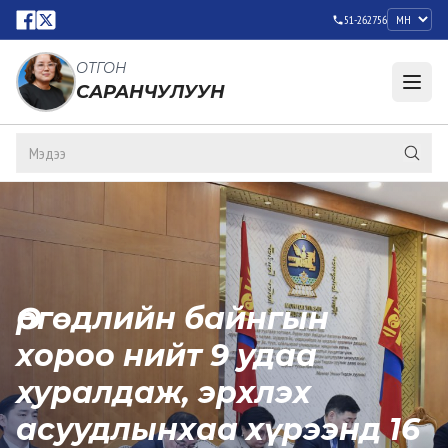
51-262756
ОТГОН
САРАНЧУЛУУН
Өргөдлийн байнгын
хороо нийт 9 удаа
хуралдаж, эрхлэх
асуудлынхаа хүрээнд 16