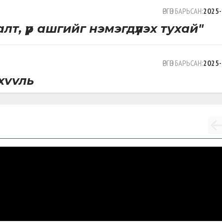
ӨРГӨН БАРЬСАН:
2025-
т, үр ашгийг нэмэгдүүлэх тухай"
ӨРГӨН БАРЬСАН:
2025-
хууль
ӨРГӨН БАРЬСАН:
2025-