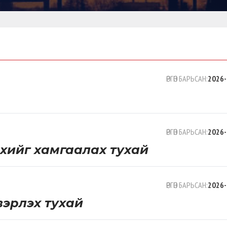
ӨРГӨН БАРЬСАН:
2026-
ӨРГӨН БАРЬСАН:
2026-
рхийг хамгаалах тухай
ӨРГӨН БАРЬСАН:
2026-
вэрлэх тухай