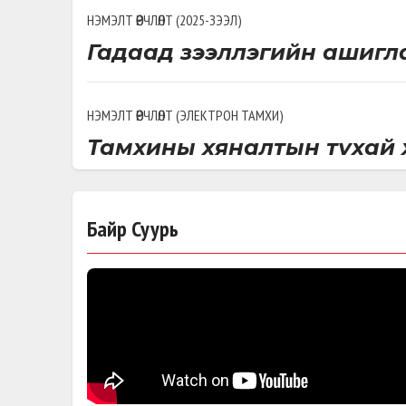
НЭМЭЛТ ӨӨРЧЛӨЛТ
(
2025-ЗЭЭЛ
)
Гадаад зээллэгийн ашиглал
НЭМЭЛТ ӨӨРЧЛӨЛТ
(
ЭЛЕКТРОН ТАМХИ
)
Тамхины хяналтын тухай 
НЭМЭЛТ ӨӨРЧЛӨЛТ
(
НӨӨЦ АШИГЛАСНЫ ТӨЛБӨР
)
Байр Суурь
Газрын тосны тухай хууль