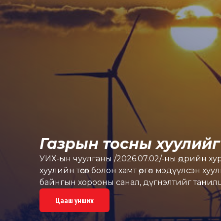
Газрын тосны хуулий
УИХ-ын чуулганы /2026.07.02/-ны өдрийн хур
хуулийн төсөл болон хамт өргөн мэдүүлсэн 
байнгын хорооны санал, дүгнэлтийг танилц
Цааш унших