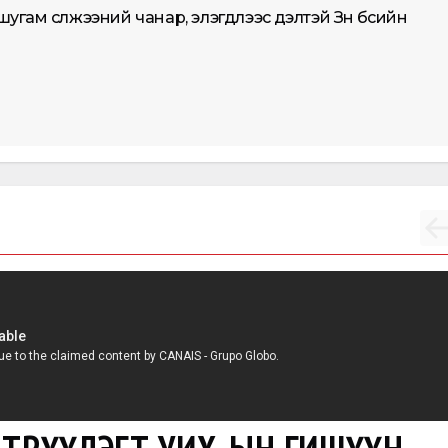
м сүлжээний чанар, элэгдлээс үүдэлтэй Зүүн бүсийн