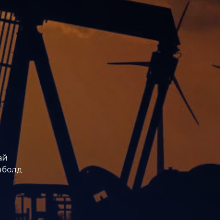
ай
онболд