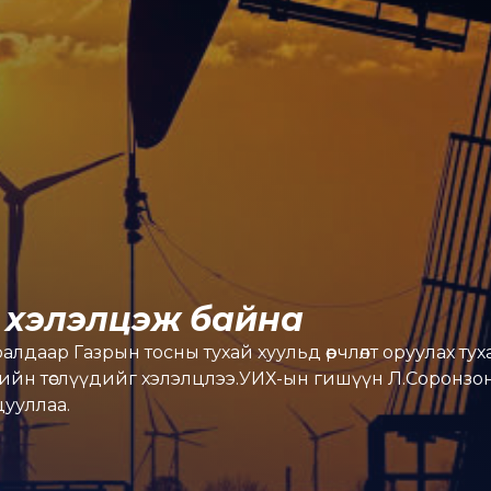
г хэлэлцэж байна
алдаар Газрын тосны тухай хуульд өөрчлөлт оруулах тух
хуулийн төслүүдийг хэлэлцлээ.УИХ-ын гишүүн Л.Соронз
ууллаа.