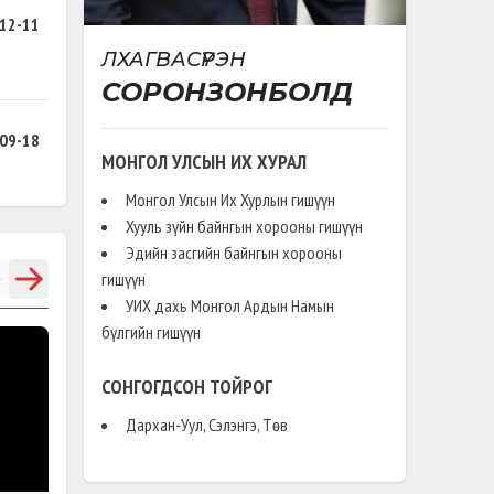
12-11
ЛХАГВАСҮРЭН
СОРОНЗОНБОЛД
09-18
МОНГОЛ УЛСЫН ИХ ХУРАЛ
Монгол Улсын Их Хурлын гишүүн
Хууль зүйн байнгын хорооны гишүүн
Эдийн засгийн байнгын хорооны
07-08
гишүүн
УИХ дахь Монгол Ардын Намын
бүлгийн гишүүн
СОНГОГДСОН ТОЙРОГ
Дархан-Уул, Сэлэнгэ, Төв