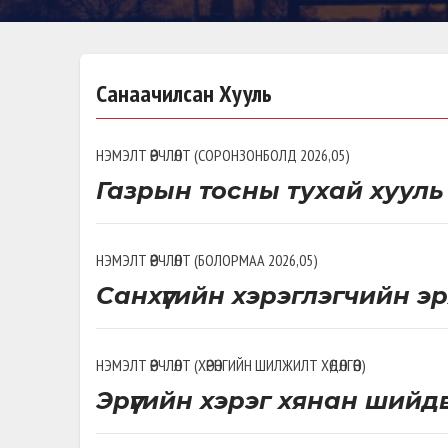
Санаачилсан Хууль
НЭМЭЛТ ӨӨРЧЛӨЛТ
(
СОРОНЗОНБОЛД 2026,05
)
Газрын тосны тухай хууль
НЭМЭЛТ ӨӨРЧЛӨЛТ
(
БОЛОРМАА 2026,05
)
Санхүүгийн хэрэглэгчийн э
НЭМЭЛТ ӨӨРЧЛӨЛТ
(
ХӨРӨНГИЙН ШИЛЖИЛТ ХӨДӨЛГӨӨН
)
Эрүүгийн хэрэг хянан шийд