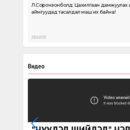
Л.Соронзонболд: Цахилгаан дамжуулах шуга
аймгуудад тасалдал маш их байна!
2026.07.03
Видео