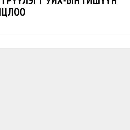
ВТРҮҮЛЭГТ УИХ-ЫН ГИШҮҮН
ЛЦЛОО