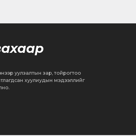
вахаар
сэнээр уулзалтын зар, тойрогтоо
атлагдсан хуулиудын мэдээллийг
лно.