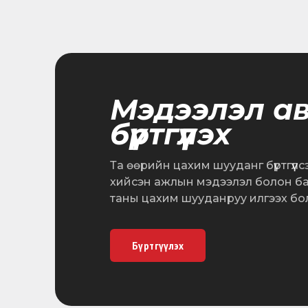
Мэдээлэл а
бүртгүүлэх
Та өөрийн цахим шууданг бүртгүүл
хийсэн ажлын мэдээлэл болон б
таны цахим шууданруу илгээх бо
Бүртгүүлэх