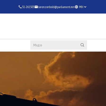
51-261503
soronzonbold@parliament.mn