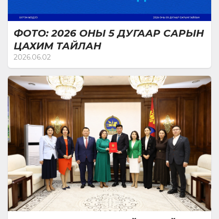
ажиллагаа зэрэг асуудлаар төр, иргэний нийгэм,
мэргэжлийн байгууллагуудын оролцоотой
хэлэлцүүлэг зохион байгуулж, холбогдох санал
ФОТО: 2026 ОНЫ 5 ДУГААР САРЫН
чиглэлийг гарган ажиллалаа. Мөн 2026 оны
ЦАХИМ ТАЙЛАН
төлөвлөгөөгөөр нийт 21 зорилгыг тодорхой
2026.06.02
шалгуур үзүүлэлт, гарах үр дүн, нөлөөллийн хэмжүүртэй
нь хамт баталж үйл ажиллагааны хэрэгжилтийг
зөвхөн гүйцэтгэлээр бус бодит үр дүн нөлөөллөөр
нь үнэлэх тогтолцоог бүрдүүлэн ажиллалаа. Өөрөөр
хэлбэл зорилт бүрийн хяналт шалгалтын тоо,
оролцогчийн хамрагдалт, батлагдсан дүгнэлт,
зөвлөмжийн хэрэгжилтийн хувь, илэрсэн
зөрчил бууралтын түвшин зэрэг тоон болон
чанарын үзүүлэлтээр хэмжихээр тусгасан
төлөвлөгөөний хэрэгжилтийг илүү бодит,
хариуцлагатай, үр дүнд чиглэсэн байдлаар
хэрэгжүүлэх нөхцөлийг бүрдүүлж байгаа. Дүгнэж
хэлбэл тайлант хугацаанд Хүний эрхийн дэд
хороо нь хүний эрхийн хамгаалал, парламентын