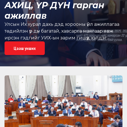
АХИЦ, ҮР ДҮН гарган
ажиллав
Улсын Их хурал дахь дэд хорооны үйл ажиллагаа
төдийлэн үр дүн багатай, хавсарга маягаар явж
ирсэн гэдгийг УИХ-ын зарим гишүүд хэлдэг.
Тэгвэл С.Эрдэнэболд гишүүнээр өнгөрсөн хоёр
Цааш унших
жилийн хугацаанд удирдуулсан Хүний эрхийн
дэд хороо ахиц, дэвшил, үр дүн гаргасан
ажиллав.Хүний эрхийн дэд хороо өнгөрсөн
хугацаанд нийгэмд тулгамдаад байгаа хүний
эрхийн зөрчилтэй холбоотой олон асуудлыг
гаргаж ирж тавьсан. Тухайлбал нийгэмд
тулгамдсан асуудлыг хөндөж, энэ хүрээндээ
томоохон хэлэлцүүлэг зохион байгуулж, эрүү шүүлтийн
эсрэг үйл ажиллагаанд галыг өөртөө авч,
зоригтой алхам хийсэн хэмээн Хүний эрхийн дэд
хорооны даргыг үнэлж байгаагаа Улсын Их
Хурлын гишүүд илэрхийллээ. Хүний эрхийн дэд