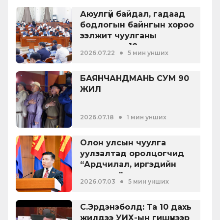
Аюулгүй байдал, гадаад
бодлогын байнгын хороо
ээлжит чуулганы
хугацаанд 18 удаа
•
2026.07.22
5 мин унших
хуралдаж, 36 асуудал
хэлэлцжээ
БАЯНЧАНДМАНЬ СУМ 90
ЖИЛ
•
2026.07.18
1 мин унших
Олон улсын чуулга
уулзалтад оролцогчид
“Ардчилал, иргэдийн
оролцоо” сэдвээр
•
2026.07.03
5 мин унших
хэлэлцүүлэг өрнүүллээ
С.Эрдэнэболд: Та 10 дахь
жилдээ УИХ-ын гишүүнээр