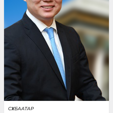
ӨРГӨН БАРЬСАН:
2024-11-08
УИХ-ын 2024-2028 оны стратеги
төлөвлөгөө батлах тухай
СҮХБААТАР