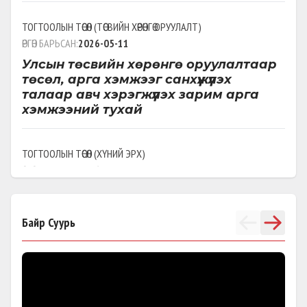
ТОГТООЛЫН ТӨСӨЛ
(
ТӨСВИЙН ХӨРӨНГӨ ОРУУЛАЛТ
)
ӨРГӨН БАРЬСАН:
2026-05-11
Улсын төсвийн хөрөнгө оруулалтаар
төсөл, арга хэмжээг санхүүжүүлэх
талаар авч хэрэгжүүлэх зарим арга
хэмжээний тухай
ТОГТООЛЫН ТӨСӨЛ
(
ХҮНИЙ ЭРХ
)
ӨРГӨН БАРЬСАН:
2026-04-29
Хэрэг хянан шийдвэрлэх
ажиллагаанд илэрч байгаа
системийн зөрчил, хүний эрхийн
Байр Суурь
баталгааг хангах талаар авах зарим
арга хэмжээний тухай
НЭМЭЛТ ӨӨРЧЛӨЛТ
(
БУУРУУЛАХ-2026:03
)