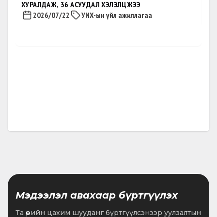
ХУРАЛДАЖ, 36 АСУУДАЛ ХЭЛЭЛЦЖЭЭ
2026/07/22
УИХ-ын үйл ажиллагаа
С.Эрдэнэболд: Энэ хууль
гарснаараа луйвар,
залилангаас урьдчилан
сэргийлэх боломжтой!
•
2026.06.11
1 мин унших
Мэдээлэл авахаар бүртгүүлэх
Та өөрийн цахим шууданг бүртгүүлсэнээр уулзалтын