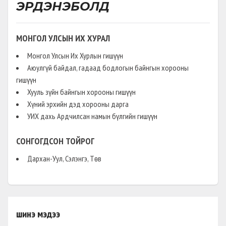
ЭРДЭНЭБОЛД
МОНГОЛ УЛСЫН ИХ ХУРАЛ
Монгол Улсын Их Хурлын гишүүн
Аюулгүй байдал, гадаад бодлогын байнгын хорооны
гишүүн
Хууль зүйн байнгын хорооны гишүүн
Хүний эрхийн дэд хорооны дарга
УИХ дахь Ардчилсан намын бүлгийн гишүүн
СОНГОГДСОН ТОЙРОГ
Дархан-Уул, Сэлэнгэ, Төв
шинэ мэдээ