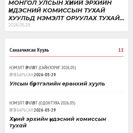
МОНГОЛ УЛСЫН ХҮНИЙ ЭРХИЙН
хяналтын үр нөлөөг нэмэгдүүлэх иргэний
ҮНДЭСНИЙ КОМИССЫН ТУХАЙ
нийгмийн оролцоог бодитойгоор хангах
ХУУЛЬД НЭМЭЛТ ОРУУЛАХ ТУХАЙ
чиглэлээр тодорхой ахиц үр дүнг гарган
ХУУЛИЙН ТӨСӨЛ ӨРГӨН МЭДҮҮЛЭВ
2026.05.29
ажилласан гэж үзэж байгаа. Цаашид дэд хороо нь
хүний эрхэд суурилсан хууль тогтоомж бодлогын
хэрэгжилтийг илүү гүнзгийрүүлэх хяналтын
механизмын үр нөлөөг нэмэгдүүлэх шийдвэр
Санаачилсан Хууль
11
гаргалтын нотолгоонд суурилсан, ил тод,
хариуцлагатай болгоход анхаарч ажиллах
НЭМЭЛТ ӨӨРЧЛӨЛТ
(
САЙНЗОРИГ 2026,05
)
шаардлагатай.
ӨРГӨН БАРЬСАН:
2026-05-29
Улсын бүртгэлийн ерөнхий хууль
НЭМЭЛТ ӨӨРЧЛӨЛТ
(
ОДОНТУЯА 2026,05
)
ӨРГӨН БАРЬСАН:
2026-05-29
Хүний эрхийн үндэсний комиссын
тухай