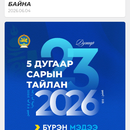
БАЙНА
хоногийн лхагва гаргийн өглөөний 10 цагаас энэ
2026.06.04
уулзалтыг тогтмолжуулж хийсэн. Энэхүү механизм
нь парламентын шийдвэр гаргалтад олон талт
оролцоог хангах бодлогын шийдвэрийг бодит
мэдээлэл нотолгоонд тулгуурлах парламентын
хяналтын үр нөлөөг нэмэгдүүлэх ил тод
хариуцлагатай байдлыг бэхжүүлэх зэрэг ач
холбогдолтой бөгөөд парламентын хяналтын үйл
ажиллагаанд чанарын шинэ ахиц авчирсан гэж
үзэж байгаа. Мөн дэд хороо нийгэмд тулгамдсан
хүний эрхийн асуудлуудаар идэвхтэй хяналт
хэлэлцүүлэг өрнүүлсэн. Тухайлбал, агаарын бохирдол
ба эрүүл орчинд амьдрах эрхийн асуудлаар, гэр
бүлийн хүчирхийлэл, хамгааллын тогтолцооны
асуудлаар, орон байрны эрхийн хэрэгжилтийн
байдал асуудлаар мөн явган зорчигчийн
аюулгүй байдлын асуудлаар цагдаагийн
байгууллагын хүний эрхэд суурилсан үйл