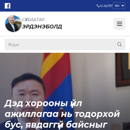
51-262707
СҮХБААТАР
ЭРДЭНЭБОЛД
Дэд хорооны үйл
ажиллагаа нь тодорхой
бус, явдаггүй байсныг