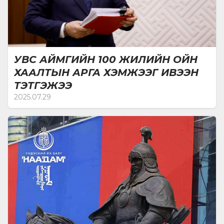
гишүүн Х.Болормаа 20 сая, УИХ-ын гишүүн
М.Мандхай 20 сая төгрөг тус тус хандивласан
талаарх мэдээлэл ил болоод буй. Тэгвэл Увс
аймгийн 100 жилийн ойн хаалтын шоуг УИХ-ын
гишүүн, Ардчилсан намын дарга Л.Гантөмөр ивээн
УВС АЙМГИЙН 100 ЖИЛИЙН ОЙН
тэтгэсэн байна.
ХААЛТЫН АРГА ХЭМЖЭЭГ ИВЭЭН
ТЭТГЭЖЭЭ
2025.07.29