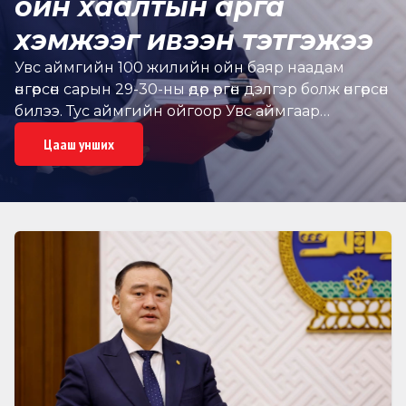
ойн хаалтын арга
хэмжээг ивээн тэтгэжээ
Увс аймгийн 100 жилийн ойн баяр наадам
өнгөрсөн сарын 29-30-ны өдөр өргөн дэлгэр болж өнгөрсөн
билээ. Тус аймгийн ойгоор Увс аймгаар
овоглодог иргэд, байгууллага, аж ахуйн нэгжүүд
Цааш унших
олон тэрбум төгрөгийн хандив өгсөн
байдаг.Тухайлбал, Эрчим хүчний сайд
Б.Чойжилсүрэнгийн "Хурд групп” ХХК 500 сая
төгрөг, УИХ-ын гишүүн, АН-ын бүлгийн дарга
О.Цогтгэрэл 400 сая төгрөг, УИХ-ын гишүүн,
Тэргүүн шадар сайд Н.Учрал, ээж
Ж,Цэцэгмаагийн хамт 100 сая, Монгол Улсын
Алдарт уяач С.Анхбаярын гэр бүл 100 сая,УИХ-ын
гишүүн Ж.Ганбаатар 50 сая, УИХ-ын гишүүн
Б.Заяабал ах дүү төрөл төрөгсдийн хамт 50 сая, УИХ-
ын гишүүн, Байгаль орчин аялал жуулчлалын
сайд асан Н.Цэрэнбатын гэр бүл 30 сая, УИХ-ын