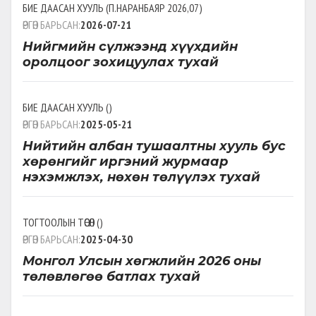
БИЕ ДААСАН ХУУЛЬ
(
П.НАРАНБАЯР 2026,07
)
ӨРГӨН БАРЬСАН:
2026-07-21
Нийгмийн сүлжээнд хүүхдийн
оролцоог зохицуулах тухай
БИЕ ДААСАН ХУУЛЬ
(
)
ӨРГӨН БАРЬСАН:
2025-05-21
Нийтийн албан тушаалтны хууль бус
хөрөнгийг иргэний журмаар
нэхэмжлэх, нөхөн төлүүлэх тухай
ТОГТООЛЫН ТӨСӨЛ
(
)
ӨРГӨН БАРЬСАН:
2025-04-30
Монгол Улсын хөгжлийн 2026 оны
төлөвлөгөө батлах тухай