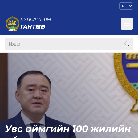
ЛУВСАННЯМ
ГАНТӨМӨР
Увс аймгийн 100 жилийн