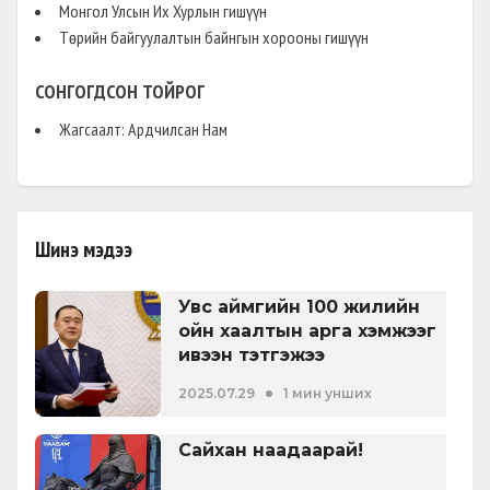
Монгол Улсын Их Хурлын гишүүн
Төрийн байгуулалтын байнгын хорооны гишүүн
БИЕ ДААСАН ХУУЛЬ
(
АНХНЫ ХУУЛИЙН ТӨСӨЛ
)
ӨРГӨН БАРЬСАН:
2010-10-25
СОНГОГДСОН ТОЙРОГ
Нийтийн албанд нийтийн болон
хувийн ашиг сонирхлыг зохицуулах,
Жагсаалт: Ардчилсан Нам
ашиг сонирхлын зөрчлөөс урьдчилан
сэргийлэх тухай хууль
Шинэ мэдээ
Увс аймгийн 100 жилийн
ойн хаалтын арга хэмжээг
ивээн тэтгэжээ
•
2025.07.29
1 мин унших
Сайхан наадаарай!