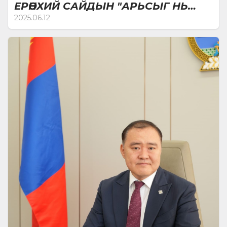
ЕРӨНХИЙ САЙДЫН "АРЬСЫГ НЬ
ӨВЧИНӨ"
2025.06.12