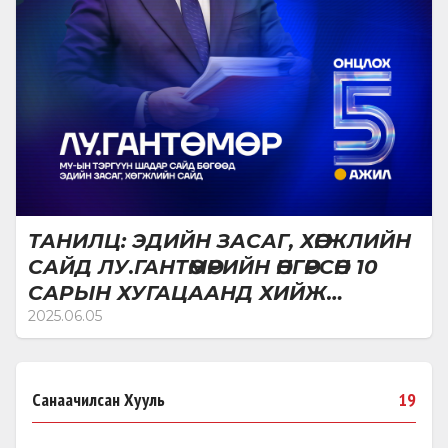
ТАНИЛЦ: ЭДИЙН ЗАСАГ, ХӨГЖЛИЙН
САЙД ЛУ.ГАНТӨМӨРИЙН ӨНГӨРСӨН 10
САРЫН ХУГАЦААНД ХИЙЖ
ХЭРЭГЖҮҮЛЖ, ЭХЛҮҮЛСЭН
2025.06.05
ОНЦЛОХ 5 АЖИЛ
Санаачилсан Хууль
19