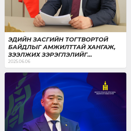
ЭДИЙН ЗАСГИЙН ТОГТВОРТОЙ
БАЙДЛЫГ АМЖИЛТТАЙ ХАНГАЖ,
ЗЭЭЛЖИХ ЗЭРЭГЛЭЛИЙГ
САЙЖРУУЛЛАА
2025.06.06