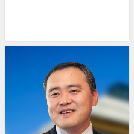
БОЛОВСРОЛЫН ТУХАЙ
)
ӨРГӨН БАРЬСАН:
2015-12-17
Боловсролын тухай хууль
ТОГТООЛЫН ТӨСӨЛ
(
)
ӨРГӨН БАРЬСАН:
2014-06-10
Төрөөс шинжлэх ухаан, технологийн
талаар баримтлах бодлого батлах
БИЕ ДААСАН ХУУЛЬ
(
)
ӨРГӨН БАРЬСАН:
2014-05-16
Монгол хэлний тухай хууль
ТОГТООЛЫН ТӨСӨЛ
(
)
ӨРГӨН БАРЬСАН:
2014-04-09