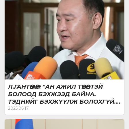
Л.ГАНТӨМӨР: "АН АЖИЛ ТӨРӨЛТЭЙ
БОЛООД БЭХЖЭЭД БАЙНА.
ТЭДНИЙГ БЭХЖҮҮЛЖ БОЛОХГҮЙ.
ХЗДХ-ИЙН САЙД НЬ ХҮРТЭЛ АН-Д
2025.06.17
БАЙНА" ГЭЭД АН-ААС САЛАХЫГ
ХҮССЭН ГЭЖ ОЙЛГОСОН