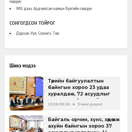
гишүүн
УИХ дахь Ардчилсан намын бүлгийн гишүүн
СОНГОГДСОН ТОЙРОГ
Дархан-Уул, Сэлэнгэ, Төв
Шинэ мэдээ
Төрийн байгуулалтын
байнгын хороо 23 удаа
хуралдаж, 72 асуудлыг
хэлэлцэж, 4 хуулийн төсөл,
•
2026.08.06
3 мин унших
УИХ-ын тогтоолын 16
төслийг батлуулжээ
Байгаль орчин, хүнс, хөдөө аж
ахуйн байнгын хороо 37