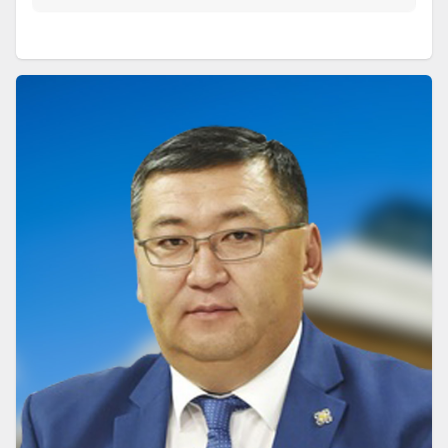
НЭМЭЛТ ӨӨРЧЛӨЛТ
(
ЁС ЗҮЙН ХОРООГ БАЙГУУЛАХ
)
ӨРГӨН БАРЬСАН:
2022-05-06
Донорын тухай
БИЕ ДААСАН ХУУЛЬ
(
)
ӨРГӨН БАРЬСАН:
2022-01-17
Нас барсан өндөр насны тэтгэврийн
зээл авагчийн тэтгэврийн зээл
чөлөөлөх тухай
НЭМЭЛТ ӨӨРЧЛӨЛТ
(
ДАРААЛСАН 7 БИШ, 5 ЖИЛЭЭР ТЭТГЭВРИЙН
ХЭМЖЭЭГ ТООЦОХ
)
ӨРГӨН БАРЬСАН:
2021-04-29
Нийгмийн даатгалын сангаас олгох
тэтгэвэр, тэтгэмжийн тухай