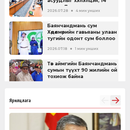
асуудлыг хэлэлцэн, 14
хууль, 7 тогтоол
•
2026.07.28
4 мин унших
батлуулжээ
Баянчандмань сум
Хөдөлмөрийн гавьяаны улаан
тугийн одонт сум боллоо
•
2026.07.18
1 мин унших
Төв аймгийн Баянчандмань
сумын түүхт 90 жилийн ой
тохиож байна
•
2026.07.18
1 мин унших
Ярилцлага
Алтанбулаг сум үүсэн
байгуулагдсаны түүхт 90
жилийн ойн баярын
хуралд оролцлоо
•
2026.07.16
1 мин унших