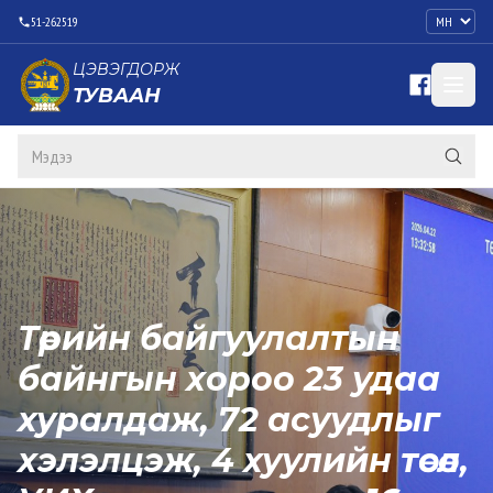
51-262519
ЦЭВЭГДОРЖ
ТУВААН
Төрийн байгуулалтын
байнгын хороо 23 удаа
хуралдаж, 72 асуудлыг
хэлэлцэж, 4 хуулийн төсөл,