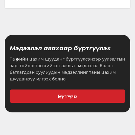
Мэдээлэл авахаар бүртгүүлэх
Та өөрийн цахим шууданг бүртгүүлсэнээр уулзалтын
зар, тойрогтоо хийсэн ажлын мэдээлэл болон
батлагдсан хуулиудын мэдээллийг таны цахим
шууданруу илгээх болно.
Бүртгүүлэх