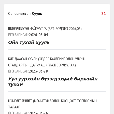
Санаачилсан Хууль
21
ШИНЭЧИЛСЭН НАЙРУУЛГА
(
БАТ-ЭРДЭНЭ 2026,06
)
ӨРГӨН БАРЬСАН:
2026-06-04
Ойн тухай хууль
БИЕ ДААСАН ХУУЛЬ
(
ЭРДЭС БАЯЛГИЙГ ОЛОН УЛСЫН
СТАНДАРТЫН ДАГУУ АШИГЛАЖ БОРЛУУЛАХ
)
ӨРГӨН БАРЬСАН:
2025-03-28
Уул уурхайн бүтээгдэхүүний биржийн
тухай
НЭМЭЛТ ӨӨРЧЛӨЛТ
(
МӨРИЙТЭЙ БОЛОН БООЦООТ ТОГЛООМЫН
ТАЛААР
)
ӨРГӨН БАРЬСАН:
2025-03-26