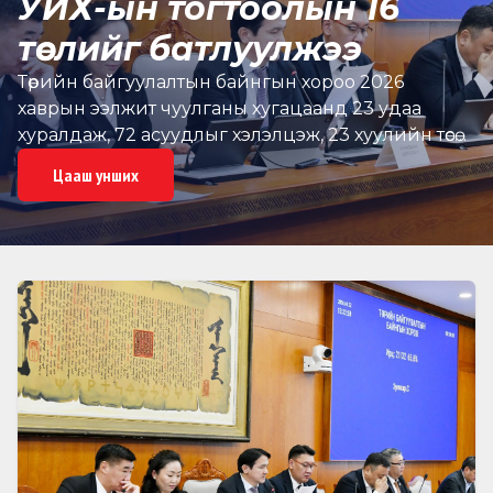
УИХ-ын тогтоолын 16
төслийг батлуулжээ
Төрийн байгуулалтын байнгын хороо 2026
хаврын ээлжит чуулганы хугацаанд 23 удаа
хуралдаж, 72 асуудлыг хэлэлцэж, 23 хуулийн төсөл,
Улсын Их Хурлын 16 тогтоолын төслийг нэгдсэн
Цааш унших
хуралдаанаар хэлэлцүүлэх бэлтгэл ханган
ажиллажээ, Эдгээрээс 4 хуулийн төсөл, Улсын Их
Хурлын тогтоолын 16 төслийг нэгдсэн
хуралдаанаар батлуулж, яам, агентлаг, харьяа
байгууллагын 5 тайлан, мэдээллийг хэлэлцэн
шийдвэрлэн, Байнгын хорооны 9 тогтоол
баталсан байна.Төрийн байгуулалтын байнгын
хорооны эрхлэх асуудлын хүрээнд Монгол Улсын
засаг захиргаа, нутаг дэвсгэрийн нэгж, түүний
удирдлагын тухай хуульд өөрчлөлт оруулах тухай,
Монгол Улсын Их Хурлын чуулганы хуралдааны
дэгийн тухай хуульд нэмэлт, өөрчлөлт оруулах тухай,