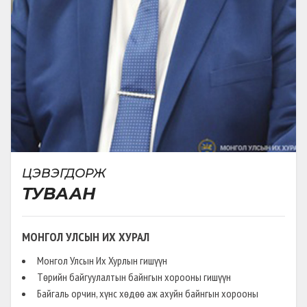
НЭМЭЛТ ӨӨРЧЛӨЛТ
(
НЭГТГЭСЭН
)
ӨРГӨН БАРЬСАН:
2020-12-23
Коронавируст халдвар /ковид19/-ын
цар тахлаас урьдчилан сэргийлэх,
тэмцэх, нийгэм, эдийн засагт үзүүлэх
сөрөг нөлөөллийг бууруулах тухай
ЦЭВЭГДОРЖ
ТУВААН
МОНГОЛ УЛСЫН ИХ ХУРАЛ
Монгол Улсын Их Хурлын гишүүн
Төрийн байгуулалтын байнгын хорооны гишүүн
Байгаль орчин, хүнс хөдөө аж ахуйн байнгын хорооны