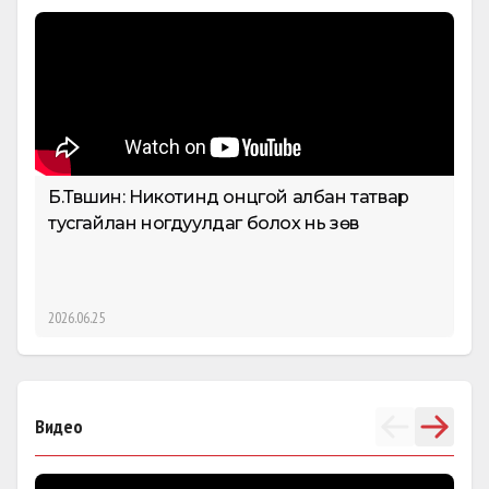
Б.Түвшин: Никотинд онцгой албан татвар
Б.
тусгайлан ногдуулдаг болох нь зөв
за
2026.06.25
202
Видео