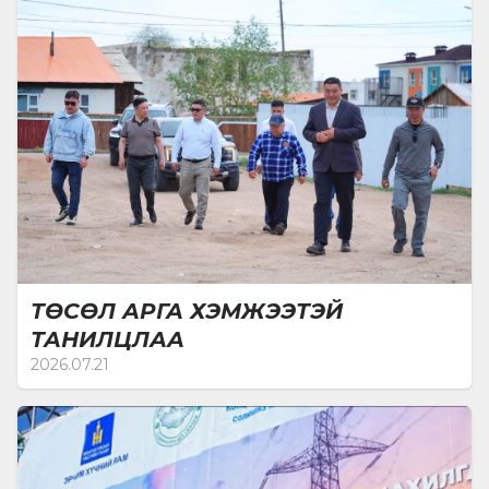
уриалга гаргаж буйгаа энэхүү Моблогоороо
мэдэгдэж байна.Баруун бүсийн иргэд
сонгогчдын итгэлийг хүлээж, УИХ-ын гишүүн
болсон Банзрагчийн Түвшин би бурууг тэвчин
хүлцэхгүй. Шантаажид, гүтгэлэгт, дарамтад “ҮГҮЙ”
гэж зоригтой хэлцгээе" гэжээ.
ТӨСӨЛ АРГА ХЭМЖЭЭТЭЙ
ТАНИЛЦЛАА
2026.07.21