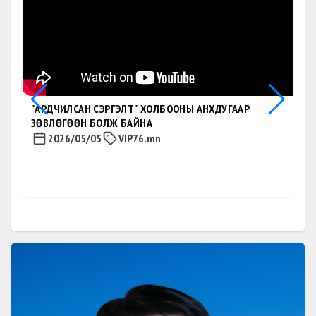
"АРДЧИЛСАН СЭРГЭЛТ" ХОЛБООНЫ АНХДУГААР
МА
ЗӨВЛӨГӨӨН БОЛЖ БАЙНА
Д.
2026/05/05
VIP76.mn