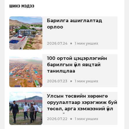
шинэ мэдээ
Барилга ашиглалтад
орлоо
•
2026.07.24
1 мин унших
100 ортой цэцэрлэгийн
барилгын үйл явцтай
танилцлаа
•
2026.07.23
1 мин унших
Улсын төсвийн хөрөнгө
оруулалтаар хэрэгжиж буй
төсөл, арга хэмжээний үйл
явцтай танилцлаа
•
2026.07.22
1 мин унших