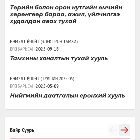
Төрийн болон орон нутгийн өмчийн
хөрөнгөөр бараа, ажил, үйлчилгээ
худалдан авах тухай
НЭМЭЛТ ӨӨРЧЛӨЛТ
(
ЭЛЕКТРОН ТАМХИ
)
ӨРГӨН БАРЬСАН:
2025-09-18
Тамхины хяналтын тухай хууль
НЭМЭЛТ ӨӨРЧЛӨЛТ
(
ТҮВШИН 2025,05
)
ӨРГӨН БАРЬСАН:
2025-05-09
Нийгмийн даатгалын ерөнхий хууль
Байр Суурь