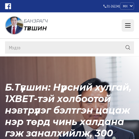
51-262241
БАНЗРАГЧ
ТҮВШИН
Б.Түвшин: Нүүрсний хулгай,
1XBET-тэй холбоотой
нэвтрүүлэг бэлтгэн цацаж
нэр төрд чинь халдана
гэж заналхийлж, 300