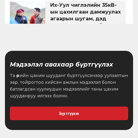
Их-Уул чиглэлийн 35кВ-
ын цахилгаан дамжуулах
агаарын шугам, дэд
станцын ажил албан
•
2026.07.22
1 мин унших
ёсоор эхэллээ
Төсөл арга хэмжээтэй
танилцлаа
Мэдээлэл авахаар бүртгүүлэх
•
2026.07.21
1 мин унших
Та өөрийн цахим шууданг бүртгүүлсэнээр уулзалтын
зар, тойрогтоо хийсэн ажлын мэдээлэл болон
Хөгжлийн гэрэл хүрээгээ
батлагдсан хуулиудын мэдээллийг таны цахим
тэлсээр
шууданруу илгээх болно.
•
2026.07.21
1 мин унших
Бүртгүүлэх
Одон медаль гардууллаа