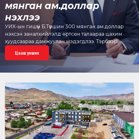
мянган ам.доллар
нэхлээ
УИХ-ын гишүүн Б.Түвшин 300 мянган ам.доллар
нэхсэн заналхийлэлд өртсөн талаараа цахим
хуудсаараа дамжуулан мэдэгдлээ. Тэрбээр
"Өнгөрөгч Даваа гарагт нэг танил маань уулзаад
Цааш унших
нүүрсний хулгай, 1XBET мөрийтэй тоглоомтой
холбоотой нэвтрүүлэг бэлтгэн цацаж, нэр төрд
чинь халдана хэмээн заналхийлж, 300 мянган
ам.доллар нэхлээ” гэв. УИХ-ын гишүүн Б.Түвшин,
Зөв мэдээлэлтэй иргэд олшрох тусам нийгмийн
сэтгэлгээ эрүүлжинэ. Өнөөдөр улс төрийн нөхцөл
байдал хурцдаж МАН-ын даргын төлөөх тэмцэл
нь төрийн хямрал болчхож болзошгүй нөхцөл
байдалтай байна. Нөгөөтээгүүр багш, эмч нар
цалингаа нэмүүлье гэж ажил хаялт зарлаад байгаа
нь зүй ёсны зүйл юм. Өнгөрсөн хугацаанд манай
Монгол Улсын төсөв тэр дотроо урсгал зардал 4