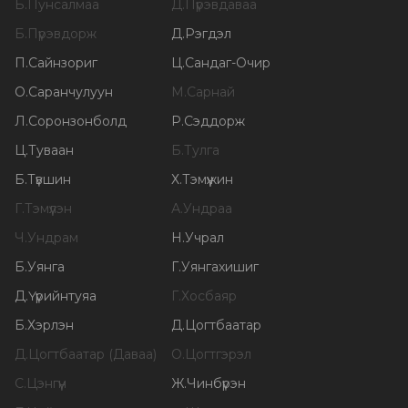
Б
.
Пунсалмаа
Д
.
Пүрэвдаваа
Б
.
Пүрэвдорж
Д
.
Рэгдэл
П
.
Сайнзориг
Ц
.
Сандаг-Очир
О
.
Саранчулуун
М
.
Сарнай
Л
.
Соронзонболд
Р
.
Сэддорж
Ц
.
Туваан
Б
.
Тулга
Б
.
Түвшин
Х
.
Тэмүүжин
Г
.
Тэмүүлэн
А
.
Ундраа
Ч
.
Ундрам
Н
.
Учрал
Б
.
Уянга
Г
.
Уянгахишиг
Д
.
Үүрийнтуяа
Г
.
Хосбаяр
Б
.
Хэрлэн
Д
.
Цогтбаатар
Д
.
Цогтбаатар (Даваа)
О
.
Цогтгэрэл
С
.
Цэнгүүн
Ж
.
Чинбүрэн