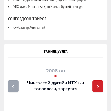
УИХ дахь Монгол Ардын Намын бүлгийн гишүүн
СОНГОГДСОН ТОЙРОГ
Сүхбаатар, Чингэлтэй
ТАНИЛЦУУЛГА
2008
он
Чингэлтэй дүүргийн ИТХ-ын
НАМО
<
>
төлөөлөгч, тэргүүлэгч