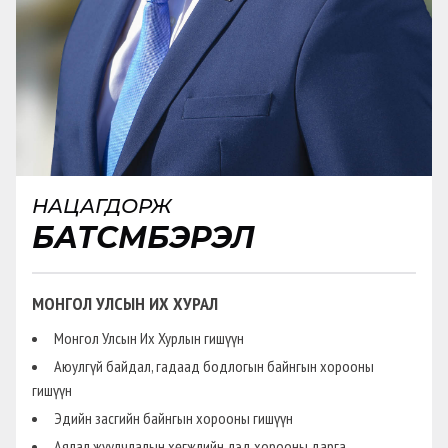
НАЦАГДОРЖ
БАТСҮМБЭРЭЛ
МОНГОЛ УЛСЫН ИХ ХУРАЛ
Монгол Улсын Их Хурлын гишүүн
Аюулгүй байдал, гадаад бодлогын байнгын хорооны
гишүүн
Эдийн засгийн байнгын хорооны гишүүн
Аялал жуулчлалын хөгжлийн дэд хорооны дарга