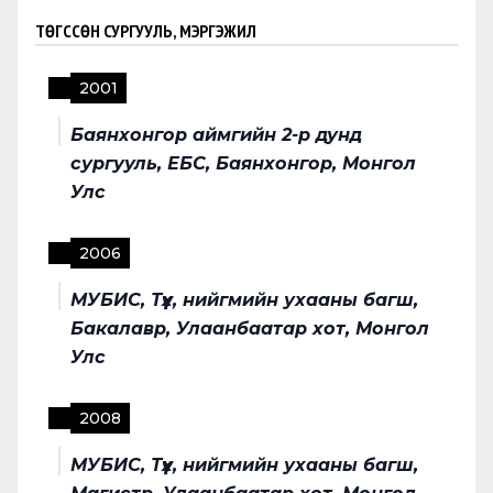
ТӨГССӨН СУРГУУЛЬ, МЭРГЭЖИЛ
2001
Баянхонгор аймгийн 2-р дунд
сургууль, ЕБС, Баянхонгор, Монгол
Улс
2006
МУБИС, Түүх, нийгмийн ухааны багш,
Бакалавр, Улаанбаатар хот, Монгол
Улс
2008
МУБИС, Түүх, нийгмийн ухааны багш,