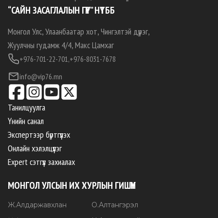
“САЙН ЗАСАГЛАЛЫН ГҮҮР” НҮТББ
Монгол Улс, Улаанбаатар хот, Чингэлтэй дүүрэг,
Жуулчны гудамж 4/4, Макс Цамхаг
+976-701-22-701,
+976-8031-7678
info@vip76.mn
Танилцуулга
Үнийн санал
Экспертээр бүртгүүлэх
Онлайн хэлэлцүүлэг
Expert сэтгүүл захиалах
МОНГОЛ УЛСЫН ИХ ХУРЛЫН ГИШҮҮН
Ж
.
Алдаржавхлан
О
.
Алтангэрэл