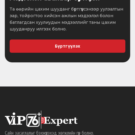
Та өөрийн цахим шууданг бүртгүүлсэнээр уулзалтын
зар, тойрогтоо хийсэн ажлын мэдээлэл болон
батлагдсан хуулиудын мэдээллийг таны цахим
шууданруу илгээх болно.
Бүртгүүлэх
Сайн засаглалыг бэхжүүлэхэд хөгжлийн гүүр болно.