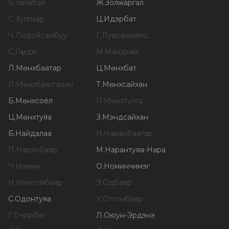
Б
.
Заяабал
Ж
.
Золжаргал
С
.
Зулпхар
Ц
.
Идэрбат
Ч
.
Лодойсамбуу
Г
.
Лувсанжамц
С
.
Лүндэг
М
.
Мандхай
Л
.
Мөнхбаатар
Ц
.
Мөнхбат
Л
.
Мөнхбаясгалан
Т
.
Мөнхсайхан
Б
.
Мөнхсоёл
П
.
Мөнхтулга
Ц
.
Мөнхтуяа
З
.
Мэндсайхан
Б
.
Найдалаа
Н
.
Наранбаатар
П
.
Наранбаяр
М
.
Нарантуяа-Нара
Ч
.
Номин
О
.
Номинчимэг
Н
.
Номтойбаяр
Э
.
Одбаяр
С
.
Одонтуяа
У
.
Отгонбаяр
Г
.
Очирбат
Л
.
Оюун-Эрдэнэ