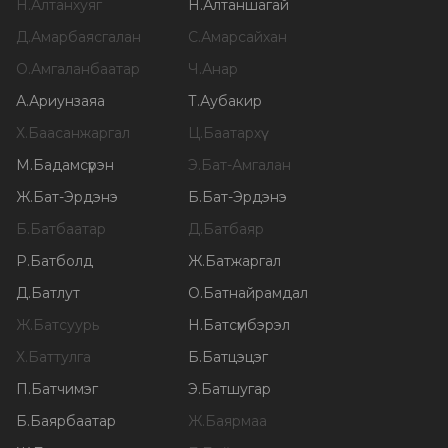
Н
.
Алтанхуяг
Н
.
Алтаншагай
Д
.
Амарбаясгалан
С
.
Амарсайхан
О
.
Амгаланбаатар
Ч
.
Анар
А
.
Ариунзаяа
Т
.
Аубакир
Х
.
Баасанжаргал
Ц
.
Баатархүү
М
.
Бадамсүрэн
Э
.
Бат-Амгалан
Ж
.
Бат-Эрдэнэ
Б
.
Бат-Эрдэнэ
Б
.
Батбаатар
Д
.
Батбаяр
Р
.
Батболд
Ж
.
Батжаргал
Д
.
Батлут
О
.
Батнайрамдал
Ж
.
Батсуурь
Н
.
Батсүмбэрэл
Х
.
Баттулга
Б
.
Батцэцэг
П
.
Батчимэг
Э
.
Батшугар
Б
.
Баярбаатар
Ж
.
Баярмаа