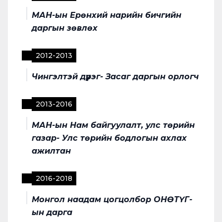
МАН-ын Ерөнхий нарийн бичгийн
даргын зөвлөх
2012
-
2013
Чингэлтэй дүүрэг- Засаг даргын орлогч
2013
-
2016
МАН-ын Нам байгуулалт, улс төрийн
газар- Улс төрийн бодлогын ахлах
ажилтан
2016
-
2018
Монгол наадам цогцолбор ОНӨТҮГ-
ын дарга