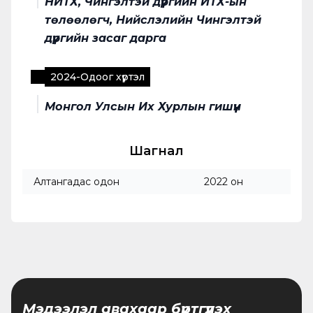
НИТХ, Чингэлтэй дүүргийн ИТХ-ын
төлөөлөгч, Нийслэлийн Чингэлтэй
дүүргийн засаг дарга
2024
-
Одоог хүртэл
Монгол Улсын Их Хурлын гишүүн
Шагнал
Алтангадас одон
2022 он
Мэдээлэл авахаар бүртгүүлэх