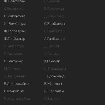
Ж
.
Баясгалан
Б
.
Бейсен
Х
.
Болормаа
Э
.
Болормаа
Х
.
Булгантуяа
Д
.
Бум-Очир
Ш
.
Бямбасүрэн
С
.
Бямбацогт
Ж
.
Галбадрах
С
.
Ганбаатар
Ж
.
Ганбаатар
А
.
Ганбаатар
Г
.
Ганбаатар
Д
.
Ганбат
П
.
Ганзориг
Д
.
Ганмаа
Л
.
Гантөмөр
Х
.
Ганхуяг
М
.
Ганхүлэг
Ц
.
Даваасүрэн
Г
.
Дамдинням
Т
.
Доржханд
Б
.
Дэлгэрсайхан
Б
.
Жавхлан
Х
.
Жангабыл
Б
.
Жаргалан
Д
.
Жаргалсайхан
С
.
Замира