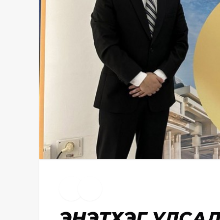
ЭНЭТХЭГ УЛСАД