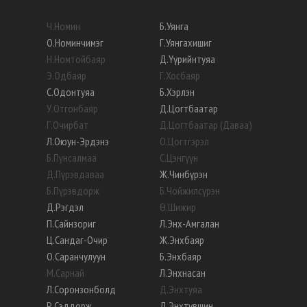
Ч
.
Номин
Б
.
Уянга
О
.
Номинчимэг
Г
.
Уянгахишиг
Н
.
Номтойбаяр
Д
.
Үүрийнтуяа
Э
.
Одбаяр
Г
.
Хосбаяр
С
.
Одонтуяа
Б
.
Хэрлэн
У
.
Отгонбаяр
Д
.
Цогтбаатар
Г
.
Очирбат
Д
.
Цогтбаатар (Даваа)
Л
.
Оюун-Эрдэнэ
О
.
Цогтгэрэл
Б
.
Пунсалмаа
С
.
Цэнгүүн
Д
.
Пүрэвдаваа
Ж
.
Чинбүрэн
Б
.
Пүрэвдорж
Б
.
Чойжилсүрэн
Д
.
Рэгдэл
Ө
.
Шижир
П
.
Сайнзориг
Л
.
Энх-Амгалан
Ц
.
Сандаг-Очир
Ж
.
Энхбаяр
О
.
Саранчулуун
Б
.
Энхбаяр
М
.
Сарнай
Л
.
Энхнасан
Л
.
Соронзонболд
Д
.
Энхтуяа
Р
.
Сэддорж
Д
.
Энхтүвшин