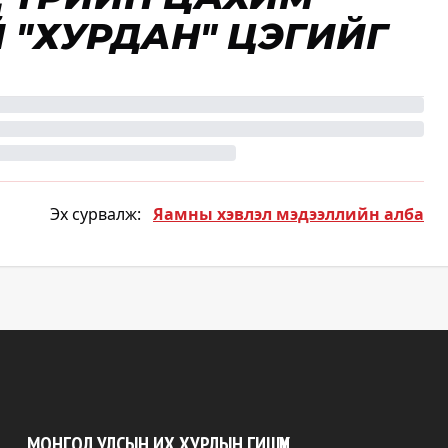
 "ХУРДАН" ЦЭГИЙГ
Эх сурвалж:
Яамны хэвлэл мэдээллийн алба
МОНГОЛ УЛСЫН ИХ ХУРЛЫН ГИШҮҮН