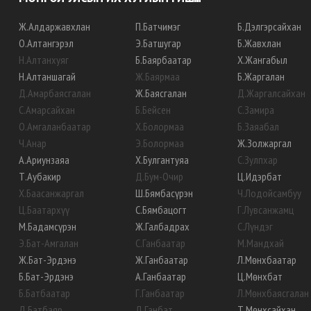
Ж
.
Алдаржавхлан
П
.
Батчимэг
Б
.
Дэлгэрсайхан
О
.
Алтангэрэл
Э
.
Батшугар
Б
.
Жавхлан
Н
.
Алтанхуяг
Б
.
Баярбаатар
Х
.
Жангабыл
Н
.
Алтаншагай
Ж
.
Баярмаа
Б
.
Жаргалан
Д
.
Амарбаясгалан
Ж
.
Баясгалан
Д
.
Жаргалсайхан
С
.
Амарсайхан
Б
.
Бейсен
С
.
Замира
О
.
Амгаланбаатар
Х
.
Болормаа
Б
.
Заяабал
Ч
.
Анар
Э
.
Болормаа
Ж
.
Золжаргал
А
.
Ариунзаяа
Х
.
Булгантуяа
С
.
Зулпхар
Т
.
Аубакир
Д
.
Бум-Очир
Ц
.
Идэрбат
Х
.
Баасанжаргал
Ш
.
Бямбасүрэн
Ч
.
Лодойсамбуу
Ц
.
Баатархүү
С
.
Бямбацогт
Г
.
Лувсанжамц
М
.
Бадамсүрэн
Ж
.
Галбадрах
С
.
Лүндэг
Э
.
Бат-Амгалан
С
.
Ганбаатар
М
.
Мандхай
Ж
.
Бат-Эрдэнэ
Ж
.
Ганбаатар
Л
.
Мөнхбаатар
Б
.
Бат-Эрдэнэ
А
.
Ганбаатар
Ц
.
Мөнхбат
Б
.
Батбаатар
Г
.
Ганбаатар
Л
.
Мөнхбаясгалан
Д
.
Батбаяр
Д
.
Ганбат
Т
.
Мөнхсайхан