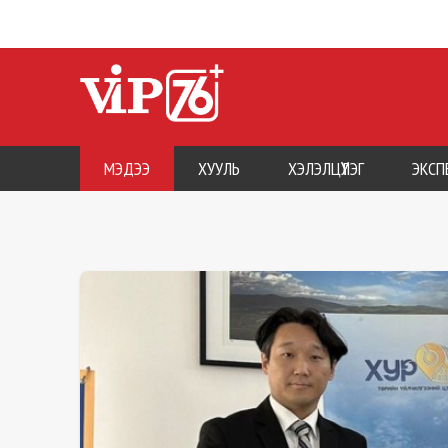
МЭДЭЭ
ХУУЛЬ
ХЭЛЭЛЦҮҮЛЭГ
ЭКСП