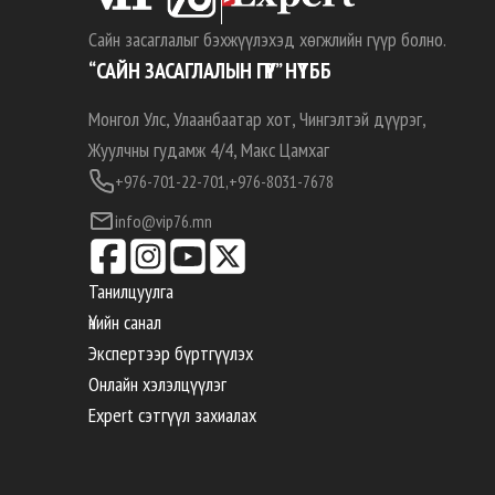
Сайн засаглалыг бэхжүүлэхэд хөгжлийн гүүр болно.
“САЙН ЗАСАГЛАЛЫН ГҮҮР” НҮТББ
Монгол Улс, Улаанбаатар хот, Чингэлтэй дүүрэг,
Жуулчны гудамж 4/4, Макс Цамхаг
+976-701-22-701,
+976-8031-7678
info@vip76.mn
Танилцуулга
Үнийн санал
Экспертээр бүртгүүлэх
Онлайн хэлэлцүүлэг
Expert сэтгүүл захиалах