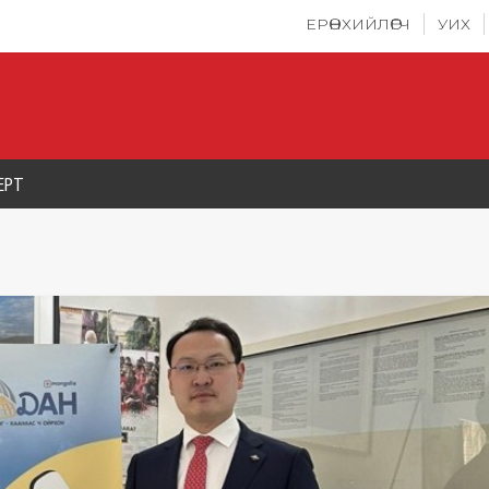
ЕРӨНХИЙЛӨГЧ
УИХ
ЕРТ