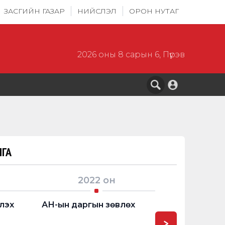
ЗАСГИЙН ГАЗАР
НИЙСЛЭЛ
ОРОН НУТАГ
2026 оны 8 сарын 6, Пүрэв
ГА
2022
он
2024
лэх
АН-ын даргын зөвлөх
Монгол Улсы
а
Хурлын гишүү
>