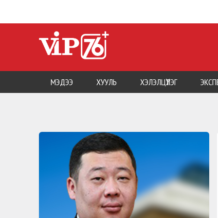
МЭДЭЭ
ХУУЛЬ
ХЭЛЭЛЦҮҮЛЭГ
ЭКСП