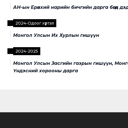
АН-ын Ерөнхий нарийн бичгийн дарга бөгөөд дэ
2024
-
Одоог хүртэл
Монгол Улсын Их Хурлын гишүүн
2024
-
2025
Монгол Улсын Засгийн газрын гишүүн, Монг
Үндэсний хорооны дарга