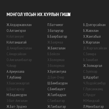
МОНГОЛ УЛСЫН ИХ ХУРЛЫН ГИШҮҮН
Ж
.
Алдаржавхлан
П
.
Батчимэг
Б
.
Дэлгэрсайхан
О
.
Алтангэрэл
Э
.
Батшугар
Б
.
Жавхлан
Н
.
Алтанхуяг
Б
.
Баярбаатар
Х
.
Жангабыл
Н
.
Алтаншагай
Ж
.
Баярмаа
Б
.
Жаргалан
Д
.
Амарбаясгалан
Ж
.
Баясгалан
Д
.
Жаргалсайхан
С
.
Амарсайхан
Б
.
Бейсен
С
.
Замира
О
.
Амгаланбаатар
Х
.
Болормаа
Б
.
Заяабал
Ч
.
Анар
Э
.
Болормаа
Ж
.
Золжаргал
А
.
Ариунзаяа
Х
.
Булгантуяа
С
.
Зулпхар
Т
.
Аубакир
Д
.
Бум-Очир
Ц
.
Идэрбат
Х
.
Баасанжаргал
Ш
.
Бямбасүрэн
Ч
.
Лодойсамбуу
Ц
.
Баатархүү
С
.
Бямбацогт
Г
.
Лувсанжамц
М
.
Бадамсүрэн
Ж
.
Галбадрах
С
.
Лүндэг
Э
.
Бат-Амгалан
С
.
Ганбаатар
М
.
Мандхай
Ж
.
Бат-Эрдэнэ
Ж
.
Ганбаатар
Л
.
Мөнхбаатар