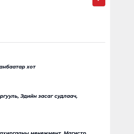
сонгогдо
аанбаатар хот
ргууль, Эдийн засаг судлаач,
захиргааны менежмент, Магистр,