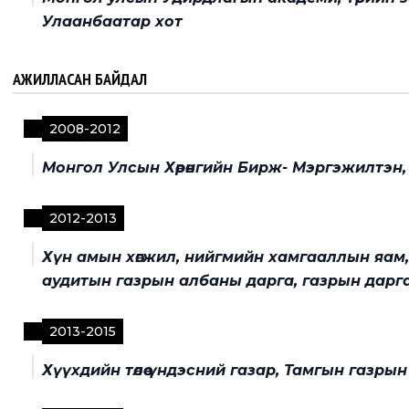
Улаанбаатар хот
АЖИЛЛАСАН БАЙДАЛ
2008
-
2012
Монгол Улсын Хөрөнгийн Бирж- Мэргэжилтэн
2012
-
2013
Хүн амын хөгжил, нийгмийн хамгааллын яам,
аудитын газрын албаны дарга, газрын дарг
2013
-
2015
Хүүхдийн төлөө үндэсний газар, Тамгын газры