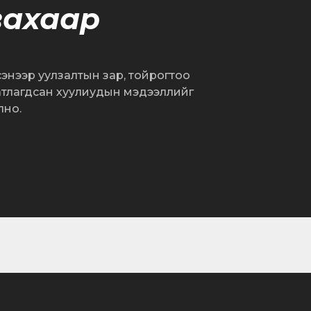
вахаар
сэнээр уулзалтын зар, тойрогтоо
атлагдсан хуулиудын мэдээллийг
лно.