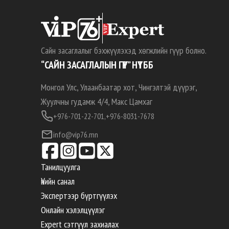
Сайн засаглалыг бэхжүүлэхэд хөгжлийн гүүр болно.
“САЙН ЗАСАГЛАЛЫН ГҮҮР” НҮТББ
Монгол Улс, Улаанбаатар хот, Чингэлтэй дүүрэг,
Жуулчны гудамж 4/4, Макс Цамхаг
+976-701-22-701,
+976-8031-7678
info@vip76.mn
Танилцуулга
Үнийн санал
Экспертээр бүртгүүлэх
Онлайн хэлэлцүүлэг
Expert сэтгүүл захиалах