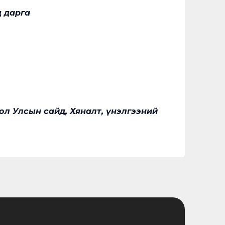
д дарга
ол Улсын сайд, Хяналт, үнэлгээний