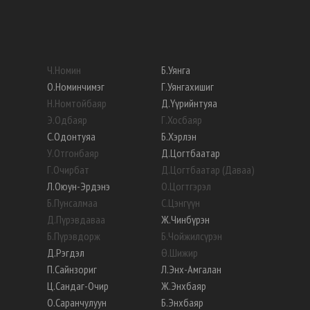
Ч
.
Номин
Б
.
Уянга
О
.
Номинчимэг
Г
.
Уянгахишиг
Н
.
Номтойбаяр
Д
.
Үүрийнтуяа
Э
.
Одбаяр
Г
.
Хосбаяр
С
.
Одонтуяа
Б
.
Хэрлэн
У
.
Отгонбаяр
Д
.
Цогтбаатар
Г
.
Очирбат
Д
.
Цогтбаатар (Даваа)
Л
.
Оюун-Эрдэнэ
О
.
Цогтгэрэл
Б
.
Пунсалмаа
С
.
Цэнгүүн
Д
.
Пүрэвдаваа
Ж
.
Чинбүрэн
Б
.
Пүрэвдорж
Б
.
Чойжилсүрэн
Д
.
Рэгдэл
Ө
.
Шижир
П
.
Сайнзориг
Л
.
Энх-Амгалан
Ц
.
Сандаг-Очир
Ж
.
Энхбаяр
О
.
Саранчулуун
Б
.
Энхбаяр