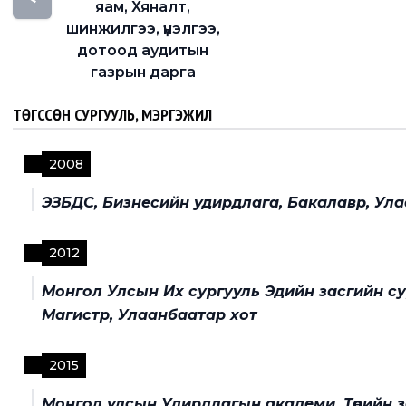
яам, Хяналт,
шинжилгээ, үнэлгээ,
дотоод аудитын
газрын дарга
ТӨГССӨН СУРГУУЛЬ, МЭРГЭЖИЛ
2008
ЭЗБДС, Бизнесийн удирдлага, Бакалавр, Ул
2012
Монгол Улсын Их сургууль Эдийн засгийн су
Магистр, Улаанбаатар хот
2015
Монгол улсын Удирдлагын академи, Төрийн 