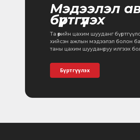
Мэдээлэл а
бүртгүүлэх
Та өөрийн цахим шууданг бүртгүүл
хийсэн ажлын мэдээлэл болон б
таны цахим шууданруу илгээх бо
Бүртгүүлэх