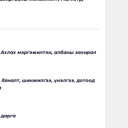
, Ахлах мэргэжилтэн, албаны захирал
 Хяналт, шинжилгээ, үнэлгээ, дотоод
а
н дарга