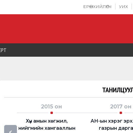
ЕРӨНХИЙЛӨГЧ
УИХ
ЕРТ
ТАНИЛЦУУЛ
2015
он
2017
он
Хүн амын хөгжил,
АН-ын хэрэг эрх
нийгмийн хамгааллын
газрын дарг
<