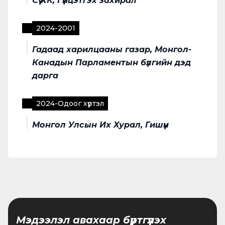
Сүү ХК, Гүйцэтгэх захирал
2024
-
2001
Гадаад харилцааны газар, Монгол-
Канадын Парламентын бүлгийн дэд
дарга
2024
-
Одоог хүртэл
Монгол Улсын Их Хурал, Гишүүн
Мэдээлэл авахаар бүртгүүлэх