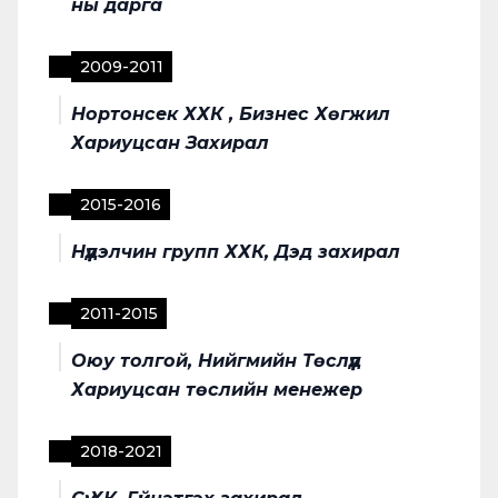
ны дарга
2009
-
2011
Нортонсек ХХК , Бизнес Хөгжил
Хариуцсан Захирал
2015
-
2016
Нүүдэлчин групп ХХК, Дэд захирал
2011
-
2015
Оюу толгой, Нийгмийн Төслүүд
Хариуцсан төслийн менежер
2018
-
2021