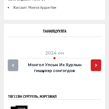
Жагсаалт: Монгол Ардын Нам
ТАНИЛЦУУЛГА
2024
он
<
>
Монгол Улсын Их Хурлын
гишүүнээр сонгогдов
ТӨГССӨН СУРГУУЛЬ, МЭРГЭЖИЛ