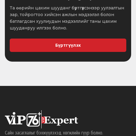
Та өөрийн цахим шууданг бүртгүүлсэнээр уулзалтын
зар, тойрогтоо хийсэн ажлын мэдээлэл болон
батлагдсан хуулиудын мэдээллийг таны цахим
шууданруу илгээх болно.
Бүртгүүлэх
Сайн засаглалыг бэхжүүлэхэд хөгжлийн гүүр болно.