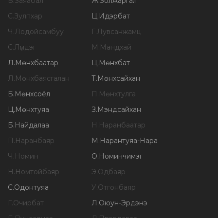
Б
.
Заяабал
Ж
.
Золжаргал
С
.
Зулпхар
Ц
.
Идэрбат
Ч
.
Лодойсамбуу
Г
.
Лувсанжамц
С
.
Лүндэг
М
.
Мандхай
Л
.
Мөнхбаатар
Ц
.
Мөнхбат
Л
.
Мөнхбаясгалан
Т
.
Мөнхсайхан
Б
.
Мөнхсоёл
П
.
Мөнхтулга
Ц
.
Мөнхтуяа
З
.
Мэндсайхан
Б
.
Найдалаа
Н
.
Наранбаатар
П
.
Наранбаяр
М
.
Нарантуяа-Нара
Ч
.
Номин
О
.
Номинчимэг
Н
.
Номтойбаяр
Э
.
Одбаяр
С
.
Одонтуяа
У
.
Отгонбаяр
Г
.
Очирбат
Л
.
Оюун-Эрдэнэ