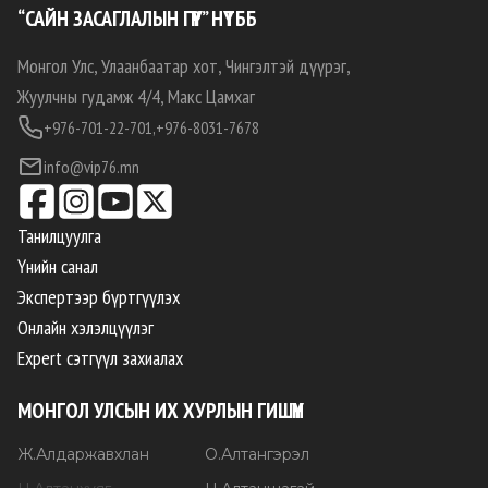
“САЙН ЗАСАГЛАЛЫН ГҮҮР” НҮТББ
Монгол Улс, Улаанбаатар хот, Чингэлтэй дүүрэг,
Жуулчны гудамж 4/4, Макс Цамхаг
+976-701-22-701,
+976-8031-7678
info@vip76.mn
Танилцуулга
Үнийн санал
Экспертээр бүртгүүлэх
Онлайн хэлэлцүүлэг
Expert сэтгүүл захиалах
МОНГОЛ УЛСЫН ИХ ХУРЛЫН ГИШҮҮН
Ж
.
Алдаржавхлан
О
.
Алтангэрэл