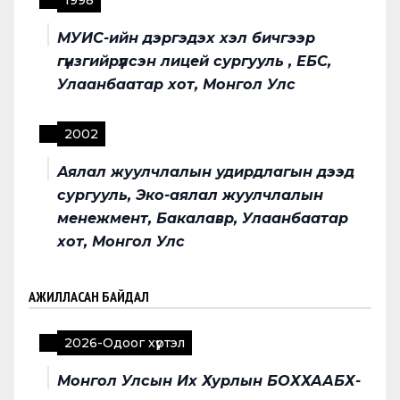
1998
МУИС-ийн дэргэдэх хэл бичгээр
гүнзгийрүүлсэн лицей сургууль , ЕБС,
Улаанбаатар хот, Монгол Улс
2002
Аялал жуулчлалын удирдлагын дээд
сургууль, Эко-аялал жуулчлалын
менежмент, Бакалавр, Улаанбаатар
хот, Монгол Улс
АЖИЛЛАСАН БАЙДАЛ
2026
-
Одоог хүртэл
Монгол Улсын Их Хурлын БОХХААБХ-