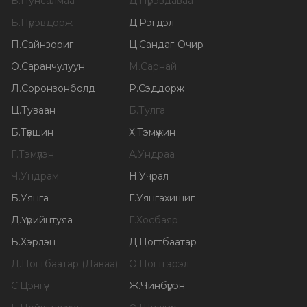
Б
.
Пунсалмаа
Д
.
Пүрэвдаваа
Б
.
Пүрэвдорж
Д
.
Рэгдэл
П
.
Сайнзориг
Ц
.
Сандаг-Очир
О
.
Саранчулуун
М
.
Сарнай
Л
.
Соронзонболд
Р
.
Сэддорж
Ц
.
Туваан
Б
.
Тулга
Б
.
Түвшин
Х
.
Тэмүүжин
Г
.
Тэмүүлэн
А
.
Ундраа
Ч
.
Ундрам
Н
.
Учрал
Б
.
Уянга
Г
.
Уянгахишиг
Д
.
Үүрийнтуяа
Г
.
Хосбаяр
Б
.
Хэрлэн
Д
.
Цогтбаатар
Д
.
Цогтбаатар (Даваа)
О
.
Цогтгэрэл
С
.
Цэнгүүн
Ж
.
Чинбүрэн