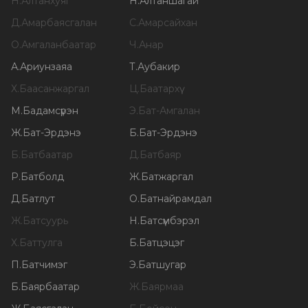
Н
.
Алтанхуяг
Н
.
Алтаншагай
Д
.
Амарбаясгалан
С
.
Амарсайхан
О
.
Амгаланбаатар
Ч
.
Анар
А
.
Ариунзаяа
Т
.
Аубакир
Х
.
Баасанжаргал
Ц
.
Баатархүү
М
.
Бадамсүрэн
Э
.
Бат-Амгалан
Ж
.
Бат-Эрдэнэ
Б
.
Бат-Эрдэнэ
Б
.
Батбаатар
Д
.
Батбаяр
Р
.
Батболд
Ж
.
Батжаргал
Д
.
Батлут
О
.
Батнайрамдал
Ж
.
Батсуурь
Н
.
Батсүмбэрэл
Х
.
Баттулга
Б
.
Батцэцэг
П
.
Батчимэг
Э
.
Батшугар
Б
.
Баярбаатар
Ж
.
Баярмаа