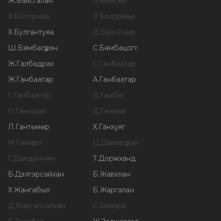
Ж
.
Баясгалан
Б
.
Бейсен
Х
.
Болормаа
Э
.
Болормаа
Х
.
Булгантуяа
Д
.
Бум-Очир
Ш
.
Бямбасүрэн
С
.
Бямбацогт
Ж
.
Галбадрах
С
.
Ганбаатар
Ж
.
Ганбаатар
А
.
Ганбаатар
Г
.
Ганбаатар
Д
.
Ганбат
П
.
Ганзориг
Д
.
Ганмаа
Л
.
Гантөмөр
Х
.
Ганхуяг
М
.
Ганхүлэг
Ц
.
Даваасүрэн
Г
.
Дамдинням
Т
.
Доржханд
Б
.
Дэлгэрсайхан
Б
.
Жавхлан
Х
.
Жангабыл
Б
.
Жаргалан
Д
.
Жаргалсайхан
С
.
Замира