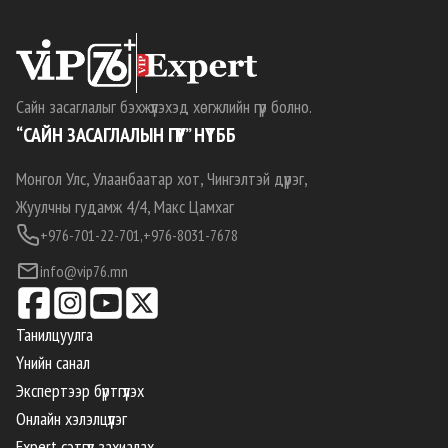
Сайн засаглалыг бэхжүүлэхэд хөгжлийн гүүр болно.
“САЙН ЗАСАГЛАЛЫН ГҮҮР” НҮТББ
Монгол Улс, Улаанбаатар хот, Чингэлтэй дүүрэг,
Жуулчны гудамж 4/4, Макс Цамхаг
+976-701-22-701,
+976-8031-7678
info@vip76.mn
Танилцуулга
Үнийн санал
Экспертээр бүртгүүлэх
Онлайн хэлэлцүүлэг
Expert сэтгүүл захиалах