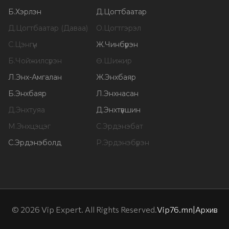
Б
.
Хэрлэн
Д
.
Цогтбаатар
Д
.
Цогтбаатар (Даваа)
О
.
Цогтгэрэл
С
.
Цэнгүүн
Ж
.
Чинбүрэн
Б
.
Чойжилсүрэн
Ө
.
Шижир
Л
.
Энх-Амгалан
Ж
.
Энхбаяр
Б
.
Энхбаяр
Л
.
Энхнасан
Д
.
Энхтуяа
Д
.
Энхтүвшин
М
.
Энхцэцэг
С
.
Эрдэнэбат
С
.
Эрдэнэболд
Р
.
Эрдэнэбүрэн
©
2026
Vip Expert. All Rights Reserved.
Vip76.mn
|
Архив