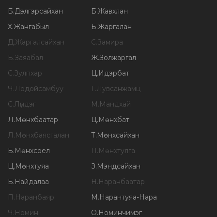
Б
.
Дэлгэрсайхан
Б
.
Жавхлан
Х
.
Жангабыл
Б
.
Жаргалан
Д
.
Жаргалсайхан
С
.
Замира
Б
.
Заяабал
Ж
.
Золжаргал
С
.
Зулпхар
Ц
.
Идэрбат
Ч
.
Лодойсамбуу
Г
.
Лувсанжамц
С
.
Лүндэг
М
.
Мандхай
Л
.
Мөнхбаатар
Ц
.
Мөнхбат
Л
.
Мөнхбаясгалан
Т
.
Мөнхсайхан
Б
.
Мөнхсоёл
П
.
Мөнхтулга
Ц
.
Мөнхтуяа
З
.
Мэндсайхан
Б
.
Найдалаа
Н
.
Наранбаатар
П
.
Наранбаяр
М
.
Нарантуяа-Нара
Ч
.
Номин
О
.
Номинчимэг