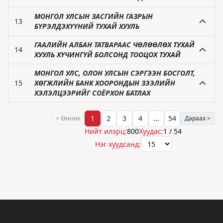
МОНГОЛ УЛСЫН ЗАСГИЙН ГАЗРЫН
13
БҮРЭЛДЭХҮҮНИЙ ТУХАЙ ХУУЛЬ
ГААЛИЙН АЛБАН ТАТВАРААС ЧӨЛӨӨЛӨХ ТУХАЙ
14
ХУУЛЬ ХҮЧИНГҮЙ БОЛСОНД ТООЦОХ ТУХАЙ
МОНГОЛ УЛС, ОЛОН УЛСЫН СЭРГЭЭН БОСГОЛТ,
15
ХӨГЖЛИЙН БАНК ХООРОНДЫН ЗЭЭЛИЙН
ХЭЛЭЛЦЭЭРИЙГ СОЁРХОН БАТЛАХ
1
2
3
4
...
54
< Өмнөх
Дараах >
Нийт илэрц:
800
Хуудас:
1
/
54
Нэг хуудсанд: