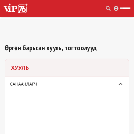
Өргөн барьсан хууль, тогтоолууд
ХУУЛЬ
САНААЧЛАГЧ
УИХ-Н ГИШҮҮД
ЗАСГИЙН ГАЗАР
ЕРӨНХИЙЛӨГЧ
БУСАД
БАЙНГЫН ХОРОО