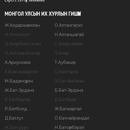
МОНГОЛ УЛСЫН ИХ ХУРЛЫН ГИШҮҮН
Ж
.
Алдаржавхлан
О
.
Алтангэрэл
Н
.
Алтанхуяг
Н
.
Алтаншагай
Д
.
Амарбаясгалан
С
.
Амарсайхан
О
.
Амгаланбаатар
Ч
.
Анар
А
.
Ариунзаяа
Т
.
Аубакир
Х
.
Баасанжаргал
Ц
.
Баатархүү
М
.
Бадамсүрэн
Э
.
Бат-Амгалан
Ж
.
Бат-Эрдэнэ
Б
.
Бат-Эрдэнэ
Б
.
Батбаатар
Д
.
Батбаяр
Р
.
Батболд
Ж
.
Батжаргал
Д
.
Батлут
О
.
Батнайрамдал
Ж
.
Батсуурь
Н
.
Батсүмбэрэл