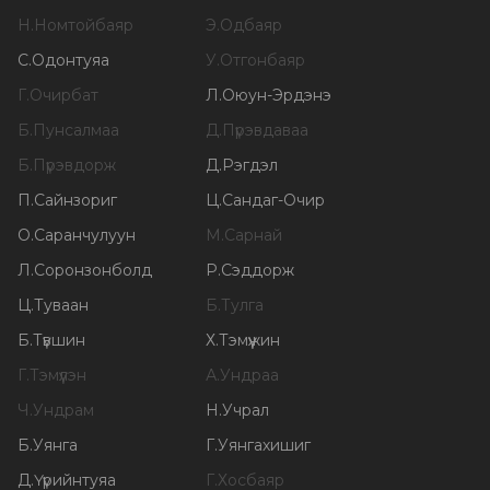
Н
.
Номтойбаяр
Э
.
Одбаяр
С
.
Одонтуяа
У
.
Отгонбаяр
Г
.
Очирбат
Л
.
Оюун-Эрдэнэ
Б
.
Пунсалмаа
Д
.
Пүрэвдаваа
Б
.
Пүрэвдорж
Д
.
Рэгдэл
П
.
Сайнзориг
Ц
.
Сандаг-Очир
О
.
Саранчулуун
М
.
Сарнай
Л
.
Соронзонболд
Р
.
Сэддорж
Ц
.
Туваан
Б
.
Тулга
Б
.
Түвшин
Х
.
Тэмүүжин
Г
.
Тэмүүлэн
А
.
Ундраа
Ч
.
Ундрам
Н
.
Учрал
Б
.
Уянга
Г
.
Уянгахишиг
Д
.
Үүрийнтуяа
Г
.
Хосбаяр