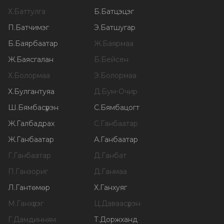
Х
.
Баттулга
Б
.
Батцэцэг
П
.
Батчимэг
Э
.
Батшугар
Б
.
Баярбаатар
Ж
.
Баярмаа
Ж
.
Баясгалан
Б
.
Бейсен
Х
.
Болормаа
Э
.
Болормаа
Х
.
Булгантуяа
Д
.
Бум-Очир
Ш
.
Бямбасүрэн
С
.
Бямбацогт
Ж
.
Галбадрах
С
.
Ганбаатар
Ж
.
Ганбаатар
А
.
Ганбаатар
Г
.
Ганбаатар
Д
.
Ганбат
П
.
Ганзориг
Д
.
Ганмаа
Л
.
Гантөмөр
Х
.
Ганхуяг
М
.
Ганхүлэг
Ц
.
Даваасүрэн
Г
.
Дамдинням
Т
.
Доржханд