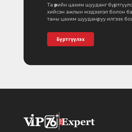
Та өөрийн цахим шууданг бүртгүүл
хийсэн ажлын мэдээлэл болон б
таны цахим шууданруу илгээх бо
Бүртгүүлэх