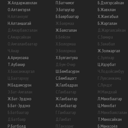
Ж
.
Алдаржавхлан
П
.
Батчимэг
Б
.
Дэлгэрсайхан
О
.
Алтангэрэл
Э
.
Батшугар
Б
.
Жавхлан
Н
.
Алтанхуяг
Б
.
Баярбаатар
Х
.
Жангабыл
Н
.
Алтаншагай
Ж
.
Баярмаа
Б
.
Жаргалан
Д
.
Амарбаясгалан
Ж
.
Баясгалан
Д
.
Жаргалсайхан
С
.
Амарсайхан
Б
.
Бейсен
С
.
Замира
О
.
Амгаланбаатар
Х
.
Болормаа
Б
.
Заяабал
Ч
.
Анар
Э
.
Болормаа
Ж
.
Золжаргал
А
.
Ариунзаяа
Х
.
Булгантуяа
С
.
Зулпхар
Т
.
Аубакир
Д
.
Бум-Очир
Ц
.
Идэрбат
Х
.
Баасанжаргал
Ш
.
Бямбасүрэн
Ч
.
Лодойсамбуу
Ц
.
Баатархүү
С
.
Бямбацогт
Г
.
Лувсанжамц
М
.
Бадамсүрэн
Ж
.
Галбадрах
С
.
Лүндэг
Э
.
Бат-Амгалан
С
.
Ганбаатар
М
.
Мандхай
Ж
.
Бат-Эрдэнэ
Ж
.
Ганбаатар
Л
.
Мөнхбаатар
Б
.
Бат-Эрдэнэ
А
.
Ганбаатар
Ц
.
Мөнхбат
Б
.
Батбаатар
Г
.
Ганбаатар
Л
.
Мөнхбаясгалан
Д
.
Батбаяр
Д
.
Ганбат
Т
.
Мөнхсайхан
Р
.
Батболд
П
.
Ганзориг
Б
.
Мөнхсоёл