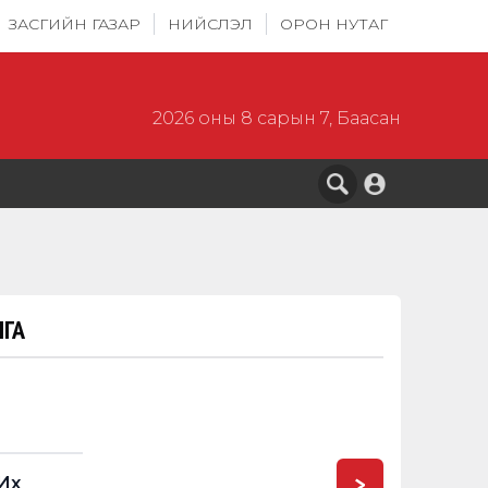
ЗАСГИЙН ГАЗАР
НИЙСЛЭЛ
ОРОН НУТАГ
2026 оны 8 сарын 7, Баасан
ГА
>
Их