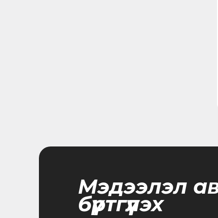
Мэдээлэл а
бүртгүүлэх