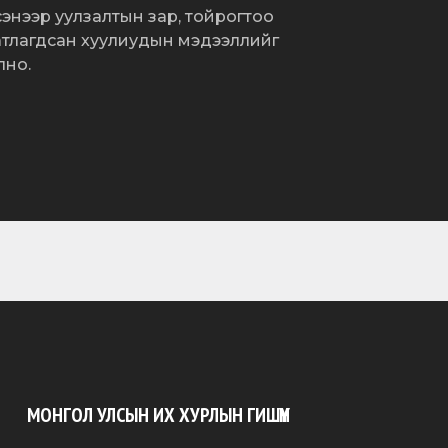
сэнээр уулзалтын зар, тойрогтоо
атлагдсан хуулиудын мэдээллийг
лно.
МОНГОЛ УЛСЫН ИХ ХУРЛЫН ГИШҮҮН