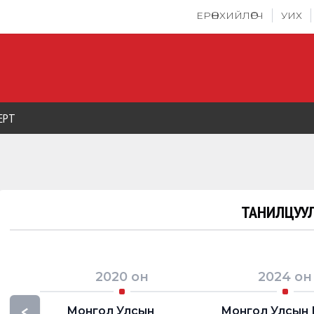
ЕРӨНХИЙЛӨГЧ
УИХ
ЕРТ
ТАНИЛЦУУЛ
2020
он
2024
он
<
Монгол Улсын
Монгол Улсын 