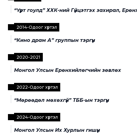
“Үүрт гоулд” ХХК-ний Гүйцэтгэх захирал, Ерө
2014
-
Одоог хүртэл
“Кино драм А” группын тэргүүн
2020
-
2021
Монгол Улсын Ерөнхийлөгчийн зөвлөх
2022
-
Одоог хүртэл
“Мөрөөдөл мөхөхгүй” ТББ-ын тэргүүн
2024
-
Одоог хүртэл
Монгол Улсын Их Хурлын гишүүн