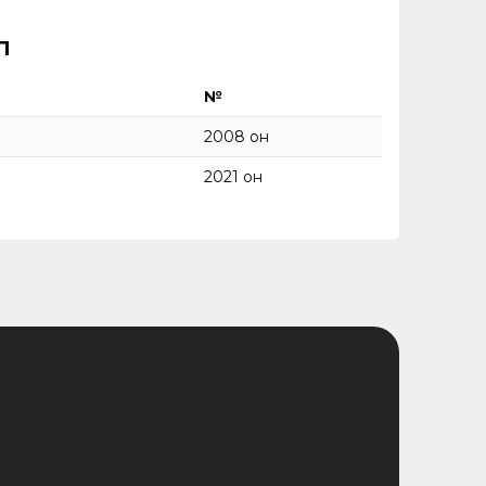
л
№
2008 он
2021 он