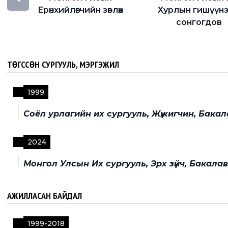
Ерөнхийлөгчийн зөвлөх
Хурлын гишүүн
сонгогдов
ТӨГССӨН СУРГУУЛЬ, МЭРГЭЖИЛ
1999
Соёл урлагийн их сургууль, Жүжигчин, Бакал
2024
Монгол Улсын Их сургууль, Эрх зүйч, Бакала
АЖИЛЛАСАН БАЙДАЛ
1999
-
2018