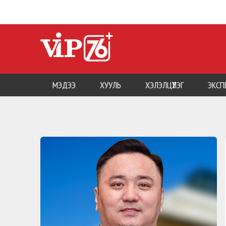
МЭДЭЭ
ХУУЛЬ
ХЭЛЭЛЦҮҮЛЭГ
ЭКСП