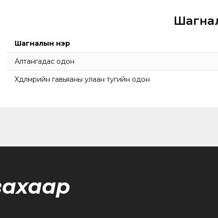
Шагна
Шагналын нэр
Алтангадас одон
Хөдөлмөрийн гавьяаны улаан тугийн одон
вахаар