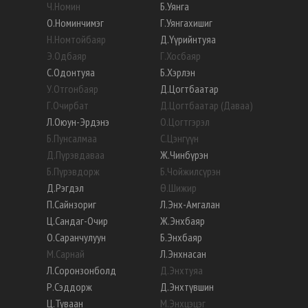
Ч
.
Номин
Б
.
Уянга
О
.
Номинчимэг
Г
.
Уянгахишиг
Н
.
Номтойбаяр
Д
.
Үүрийнтуяа
Э
.
Одбаяр
Г
.
Хосбаяр
С
.
Одонтуяа
Б
.
Хэрлэн
У
.
Отгонбаяр
Д
.
Цогтбаатар
Г
.
Очирбат
Д
.
Цогтбаатар (Даваа)
Л
.
Оюун-Эрдэнэ
О
.
Цогтгэрэл
Б
.
Пунсалмаа
С
.
Цэнгүүн
Д
.
Пүрэвдаваа
Ж
.
Чинбүрэн
Б
.
Пүрэвдорж
Б
.
Чойжилсүрэн
Д
.
Рэгдэл
Ө
.
Шижир
П
.
Сайнзориг
Л
.
Энх-Амгалан
Ц
.
Сандаг-Очир
Ж
.
Энхбаяр
О
.
Саранчулуун
Б
.
Энхбаяр
М
.
Сарнай
Л
.
Энхнасан
Л
.
Соронзонболд
Д
.
Энхтуяа
Р
.
Сэддорж
Д
.
Энхтүвшин
Ц
.
Туваан
М
.
Энхцэцэг