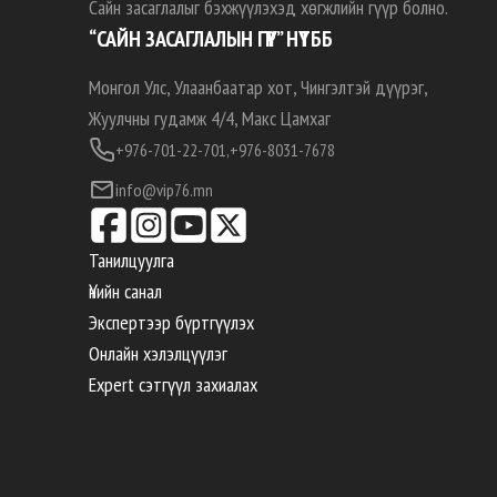
Сайн засаглалыг бэхжүүлэхэд хөгжлийн гүүр болно.
“САЙН ЗАСАГЛАЛЫН ГҮҮР” НҮТББ
Монгол Улс, Улаанбаатар хот, Чингэлтэй дүүрэг,
Жуулчны гудамж 4/4, Макс Цамхаг
+976-701-22-701,
+976-8031-7678
info@vip76.mn
Танилцуулга
Үнийн санал
Экспертээр бүртгүүлэх
Онлайн хэлэлцүүлэг
Expert сэтгүүл захиалах