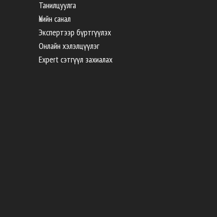
Танилцуулга
Үнийн санал
Экспертээр бүртгүүлэх
Онлайн хэлэлцүүлэг
Expert сэтгүүл захиалах