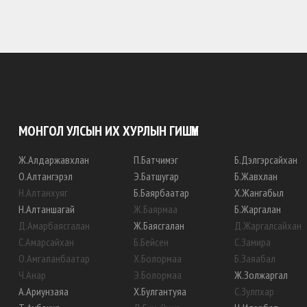
МОНГОЛ УЛСЫН ИХ ХУРЛЫН ГИШҮҮН
Ж
.
Алдаржавхлан
П
.
Батчимэг
Б
.
Дэлгэрсайхан
О
.
Алтангэрэл
Э
.
Батшугар
Б
.
Жавхлан
Н
.
Алтанхуяг
Б
.
Баярбаатар
Х
.
Жангабыл
Н
.
Алтаншагай
Ж
.
Баярмаа
Б
.
Жаргалан
Д
.
Амарбаясгалан
Ж
.
Баясгалан
Д
.
Жаргалсайхан
С
.
Амарсайхан
Б
.
Бейсен
С
.
Замира
О
.
Амгаланбаатар
Х
.
Болормаа
Б
.
Заяабал
Ч
.
Анар
Э
.
Болормаа
Ж
.
Золжаргал
А
.
Ариунзаяа
Х
.
Булгантуяа
С
.
Зулпхар