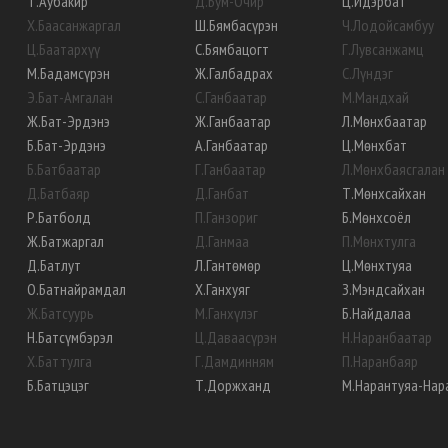
Т
.
Аубакир
Д
.
Бум-Очир
Ц
.
Идэрбат
Х
.
Баасанжаргал
Ш
.
Бямбасүрэн
Ч
.
Лодойсамбуу
Ц
.
Баатархүү
С
.
Бямбацогт
Г
.
Лувсанжамц
М
.
Бадамсүрэн
Ж
.
Галбадрах
С
.
Лүндэг
Э
.
Бат-Амгалан
С
.
Ганбаатар
М
.
Мандхай
Ж
.
Бат-Эрдэнэ
Ж
.
Ганбаатар
Л
.
Мөнхбаатар
Б
.
Бат-Эрдэнэ
А
.
Ганбаатар
Ц
.
Мөнхбат
Б
.
Батбаатар
Г
.
Ганбаатар
Л
.
Мөнхбаясгалан
Д
.
Батбаяр
Д
.
Ганбат
Т
.
Мөнхсайхан
Р
.
Батболд
П
.
Ганзориг
Б
.
Мөнхсоёл
Ж
.
Батжаргал
Д
.
Ганмаа
П
.
Мөнхтулга
Д
.
Батлут
Л
.
Гантөмөр
Ц
.
Мөнхтуяа
О
.
Батнайрамдал
Х
.
Ганхуяг
З
.
Мэндсайхан
Ж
.
Батсуурь
М
.
Ганхүлэг
Б
.
Найдалаа
Н
.
Батсүмбэрэл
Ц
.
Даваасүрэн
Н
.
Наранбаатар
Х
.
Баттулга
Г
.
Дамдинням
П
.
Наранбаяр
Б
.
Батцэцэг
Т
.
Доржханд
М
.
Нарантуяа-Нар