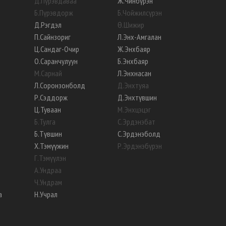
Д
.
Пүрэвдаваа
Ж
.
Чинбүрэн
Б
.
Пүрэвдорж
Б
.
Чойжилсүрэн
Д
.
Рэгдэл
Ө
.
Шижир
П
.
Сайнзориг
Л
.
Энх-Амгалан
Ц
.
Сандаг-Очир
Ж
.
Энхбаяр
О
.
Саранчулуун
Б
.
Энхбаяр
М
.
Сарнай
Л
.
Энхнасан
Л
.
Соронзонболд
Д
.
Энхтуяа
Р
.
Сэддорж
Д
.
Энхтүвшин
Ц
.
Туваан
М
.
Энхцэцэг
Б
.
Тулга
С
.
Эрдэнэбат
Б
.
Түвшин
С
.
Эрдэнэболд
Х
.
Тэмүүжин
Р
.
Эрдэнэбүрэн
Г
.
Тэмүүлэн
А
.
Ундраа
Ч
.
Ундрам
а
Н
.
Учрал