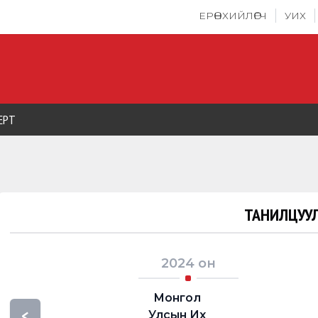
ЕРӨНХИЙЛӨГЧ
УИХ
ЕРТ
ТАНИЛЦУУЛ
2024
он
Монгол
<
Улсын Их