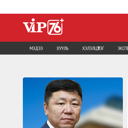
МЭДЭЭ
ХУУЛЬ
ХЭЛЭЛЦҮҮЛЭГ
ЭКСП