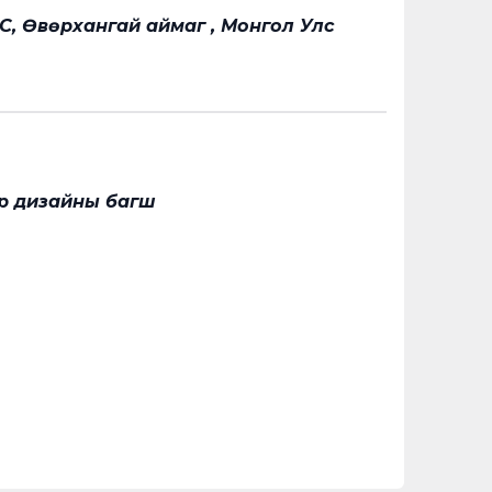
С, Өвөрхангай аймаг , Монгол Улс
р дизайны багш