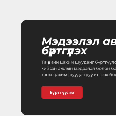
Мэдээлэл а
бүртгүүлэх
Та өөрийн цахим шууданг бүртгүүл
хийсэн ажлын мэдээлэл болон б
таны цахим шууданруу илгээх бо
Бүртгүүлэх