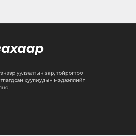
вахаар
сэнээр уулзалтын зар, тойрогтоо
атлагдсан хуулиудын мэдээллийг
лно.