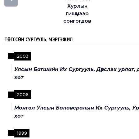
Хурлын
гишүүнээр
сонгогдов
ТӨГССӨН СУРГУУЛЬ, МЭРГЭЖИЛ
2003
Улсын Багшийн Их Сургууль, Дүрслэх урлаг,
хот
2006
Монгол Улсын Боловсролын Их Сургууль, Ур
хот
1999