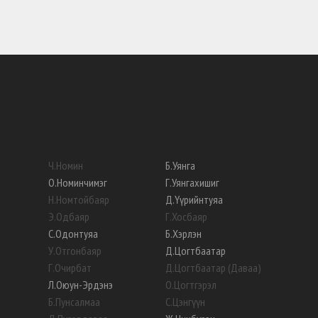
Ч
.
Номин
Б
.
Уянга
О
.
Номинчимэг
Г
.
Уянгахишиг
Н
.
Номтойбаяр
Д
.
Үүрийнтуяа
Э
.
Одбаяр
Г
.
Хосбаяр
С
.
Одонтуяа
Б
.
Хэрлэн
У
.
Отгонбаяр
Д
.
Цогтбаатар
Г
.
Очирбат
Д
.
Цогтбаатар (Даваа)
Л
.
Оюун-Эрдэнэ
О
.
Цогтгэрэл
Б
.
Пунсалмаа
С
.
Цэнгүүн