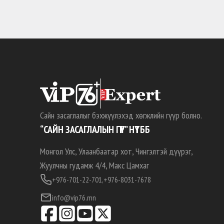
Сайн засаглалыг бэхжүүлэхэд хөгжлийн гүүр болно.
“САЙН ЗАСАГЛАЛЫН ГҮҮР” НҮТББ
Монгол Улс, Улаанбаатар хот, Чингэлтэй дүүрэг,
Жуулчны гудамж 4/4, Макс Цамхаг
+976-701-22-701,
+976-8031-7678
info@vip76.mn