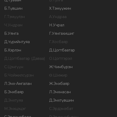
Ц
.
Туваан
Б
.
Тулга
Б
.
Түвшин
Х
.
Тэмүүжин
Г
.
Тэмүүлэн
А
.
Ундраа
Ч
.
Ундрам
Н
.
Учрал
Б
.
Уянга
Г
.
Уянгахишиг
Д
.
Үүрийнтуяа
Г
.
Хосбаяр
Б
.
Хэрлэн
Д
.
Цогтбаатар
Д
.
Цогтбаатар (Даваа)
О
.
Цогтгэрэл
С
.
Цэнгүүн
Ж
.
Чинбүрэн
Б
.
Чойжилсүрэн
Ө
.
Шижир
Л
.
Энх-Амгалан
Ж
.
Энхбаяр
Б
.
Энхбаяр
Л
.
Энхнасан
Д
.
Энхтуяа
Д
.
Энхтүвшин
М
.
Энхцэцэг
С
.
Эрдэнэбат