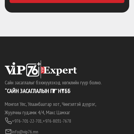
Сайн засаглалыг бэхжүүлэхэд хөгжлийн гүүр болно.
“САЙН ЗАСАГЛАЛЫН ГҮҮР” НҮТББ
Монгол Улс, Улаанбаатар хот, Чингэлтэй дүүрэг,
Жуулчны гудамж 4/4, Макс Цамхаг
+976-701-22-701,
+976-8031-7678
info@vip76.mn