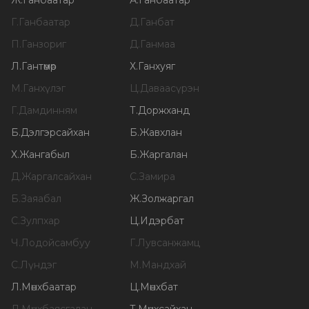
Ж
.
Ганбаатар
А
.
Ганбаатар
Г
.
Ганбаатар
Д
.
Ганбат
П
.
Ганзориг
Д
.
Ганмаа
Л
.
Гантөмөр
Х
.
Ганхуяг
М
.
Ганхүлэг
Ц
.
Даваасүрэн
Г
.
Дамдинням
Т
.
Доржханд
Б
.
Дэлгэрсайхан
Б
.
Жавхлан
Х
.
Жангабыл
Б
.
Жаргалан
Д
.
Жаргалсайхан
С
.
Замира
Б
.
Заяабал
Ж
.
Золжаргал
С
.
Зулпхар
Ц
.
Идэрбат
Ч
.
Лодойсамбуу
Г
.
Лувсанжамц
С
.
Лүндэг
М
.
Мандхай
Л
.
Мөнхбаатар
Ц
.
Мөнхбат