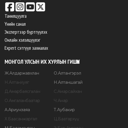
Танилцуулга
Үнийн санал
Экспертээр бүртгүүлэх
Онлайн хэлэлцүүлэг
Expert сэтгүүл захиалах
МОНГОЛ УЛСЫН ИХ ХУРЛЫН ГИШҮҮН
Ж
.
Алдаржавхлан
О
.
Алтангэрэл
Н
.
Алтанхуяг
Н
.
Алтаншагай
Д
.
Амарбаясгалан
С
.
Амарсайхан
О
.
Амгаланбаатар
Ч
.
Анар
А
.
Ариунзаяа
Т
.
Аубакир
Х
.
Баасанжаргал
Ц
.
Баатархүү