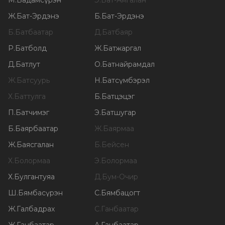
М
.
Бадамсүрэн
Э
.
Бат-Амгалан
Ж
.
Бат-Эрдэнэ
Б
.
Бат-Эрдэнэ
Б
.
Батбаатар
Д
.
Батбаяр
Р
.
Батболд
Ж
.
Батжаргал
Д
.
Батлут
О
.
Батнайрамдал
Ж
.
Батсуурь
Н
.
Батсүмбэрэл
Х
.
Баттулга
Б
.
Батцэцэг
П
.
Батчимэг
Э
.
Батшугар
Б
.
Баярбаатар
Ж
.
Баярмаа
Ж
.
Баясгалан
Б
.
Бейсен
Х
.
Болормаа
Э
.
Болормаа
Х
.
Булгантуяа
Д
.
Бум-Очир
Ш
.
Бямбасүрэн
С
.
Бямбацогт
Ж
.
Галбадрах
С
.
Ганбаатар