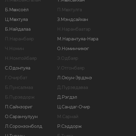
Л
.
Мөнхбаясгалан
Т
.
Мөнхсайхан
Б
.
Мөнхсоёл
П
.
Мөнхтулга
Ц
.
Мөнхтуяа
З
.
Мэндсайхан
Б
.
Найдалаа
Н
.
Наранбаатар
П
.
Наранбаяр
М
.
Нарантуяа-Нара
Ч
.
Номин
О
.
Номинчимэг
Н
.
Номтойбаяр
Э
.
Одбаяр
С
.
Одонтуяа
У
.
Отгонбаяр
Г
.
Очирбат
Л
.
Оюун-Эрдэнэ
Б
.
Пунсалмаа
Д
.
Пүрэвдаваа
Б
.
Пүрэвдорж
Д
.
Рэгдэл
П
.
Сайнзориг
Ц
.
Сандаг-Очир
О
.
Саранчулуун
М
.
Сарнай
Л
.
Соронзонболд
Р
.
Сэддорж