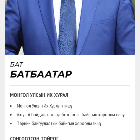
БАТ
БАТБААТАР
МОНГОЛ УЛСЫН ИХ ХУРАЛ
Монгол Улсын Их Хурлын гишүүн
Аюулгүй байдал, гадаад бодлогын байнгын хорооны гишүүн
Төрийн байгуулалтын байнгын хорооны гишүүн
СОНГОГДСОН ТОЙРОГ