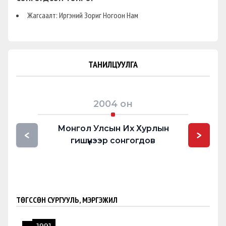
Жагсаалт: Иргэний Зориг Ногоон Нам
ТАНИЛЦУУЛГА
2004
он
Монгол Улсын Их Хурлын
Ерөнх
<
>
гишүүнээр сонгогдов
ТӨГССӨН СУРГУУЛЬ, МЭРГЭЖИЛ