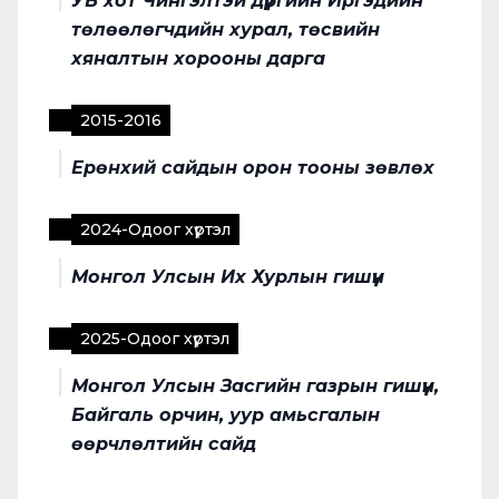
УБ хот Чингэлтэй дүүргийн Иргэдийн
төлөөлөгчдийн хурал, төсвийн
хяналтын хорооны дарга
2015
-
2016
Ерөнхий сайдын орон тооны зөвлөх
2024
-
Одоог хүртэл
Монгол Улсын Их Хурлын гишүүн
2025
-
Одоог хүртэл
Монгол Улсын Засгийн газрын гишүүн,
Байгаль орчин, уур амьсгалын
өөрчлөлтийн сайд