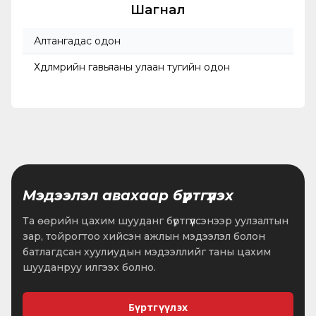
Шагнал
Алтангадас одон
Хөдөлмөрийн гавьяаны улаан тугийн одон
Мэдээлэл авахаар бүртгүүлэх
Та өөрийн цахим шууданг бүртгүүлсэнээр уулзалтын
зар, тойрогтоо хийсэн ажлын мэдээлэл болон
батлагдсан хуулиудын мэдээллийг таны цахим
шууданруу илгээх болно.
Бүртгүүлэх