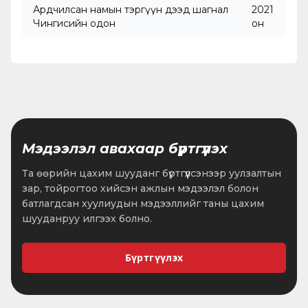
Ардчилсан намын тэргүүн дээд шагнал
2021
Чингисийн одон
он
Мэдээлэл авахаар бүртгүүлэх
Та өөрийн цахим шууданг бүртгүүлсэнээр уулзалтын
зар, тойрогтоо хийсэн ажлын мэдээлэл болон
батлагдсан хуулиудын мэдээллийг таны цахим
шууданруу илгээх болно.
Бүртгүүлэх