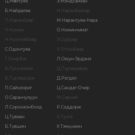
Ц
.
Мөнхтуяа
З
.
Мэндсайхан
Б
.
Найдалаа
Н
.
Наранбаатар
П
.
Наранбаяр
М
.
Нарантуяа-Нара
Ч
.
Номин
О
.
Номинчимэг
Н
.
Номтойбаяр
Э
.
Одбаяр
С
.
Одонтуяа
У
.
Отгонбаяр
Г
.
Очирбат
Л
.
Оюун-Эрдэнэ
Б
.
Пунсалмаа
Д
.
Пүрэвдаваа
Б
.
Пүрэвдорж
Д
.
Рэгдэл
П
.
Сайнзориг
Ц
.
Сандаг-Очир
О
.
Саранчулуун
М
.
Сарнай
Л
.
Соронзонболд
Р
.
Сэддорж
Ц
.
Туваан
Б
.
Тулга
Б
.
Түвшин
Х
.
Тэмүүжин