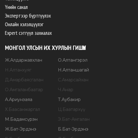
Үнийн санал
Экспертээр бүртгүүлэх
Онлайн хэлэлцүүлэг
Expert сэтгүүл захиалах
МОНГОЛ УЛСЫН ИХ ХУРЛЫН ГИШҮҮН
Ж
.
Алдаржавхлан
О
.
Алтангэрэл
Н
.
Алтанхуяг
Н
.
Алтаншагай
Д
.
Амарбаясгалан
С
.
Амарсайхан
О
.
Амгаланбаатар
Ч
.
Анар
А
.
Ариунзаяа
Т
.
Аубакир
Х
.
Баасанжаргал
Ц
.
Баатархүү
М
.
Бадамсүрэн
Э
.
Бат-Амгалан
Ж
.
Бат-Эрдэнэ
Б
.
Бат-Эрдэнэ