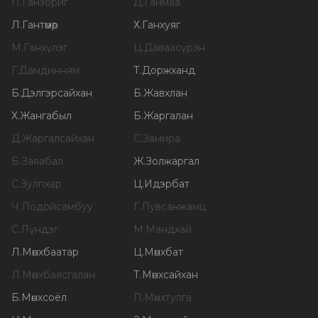
П
.
Ганзориг
Д
.
Ганмаа
Л
.
Гантөмөр
Х
.
Ганхуяг
М
.
Ганхүлэг
Ц
.
Даваасүрэн
Г
.
Дамдинням
Т
.
Доржханд
Б
.
Дэлгэрсайхан
Б
.
Жавхлан
Х
.
Жангабыл
Б
.
Жаргалан
Д
.
Жаргалсайхан
С
.
Замира
Б
.
Заяабал
Ж
.
Золжаргал
С
.
Зулпхар
Ц
.
Идэрбат
Ч
.
Лодойсамбуу
Г
.
Лувсанжамц
С
.
Лүндэг
М
.
Мандхай
Л
.
Мөнхбаатар
Ц
.
Мөнхбат
Л
.
Мөнхбаясгалан
Т
.
Мөнхсайхан
Б
.
Мөнхсоёл
П
.
Мөнхтулга