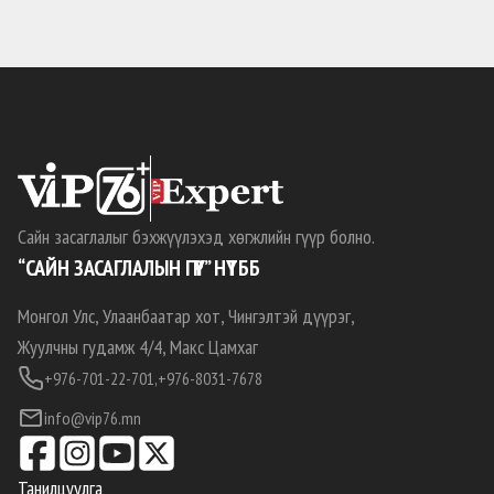
Сайн засаглалыг бэхжүүлэхэд хөгжлийн гүүр болно.
“САЙН ЗАСАГЛАЛЫН ГҮҮР” НҮТББ
Монгол Улс, Улаанбаатар хот, Чингэлтэй дүүрэг,
Жуулчны гудамж 4/4, Макс Цамхаг
+976-701-22-701,
+976-8031-7678
info@vip76.mn
Танилцуулга