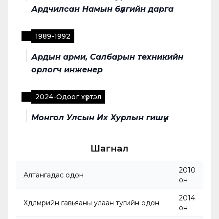
Ардчилсан Намын бүлгийн дарга
1989
-
1992
Ардын арми, Салбарын техникийн
орлогч инженер
2024
-
Одоог хүртэл
Монгол Улсын Их Хурлын гишүүн
Шагнал
2010
Алтангадас одон
он
2014
Хөдөлмөрийн гавьяаны улаан тугийн одон
он