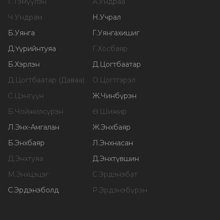
Г
.
Тэмүүлэн
А
.
Ундраа
Ч
.
Ундрам
Н
.
Учрал
Б
.
Уянга
Г
.
Уянгахишиг
Д
.
Үүрийнтуяа
Г
.
Хосбаяр
Б
.
Хэрлэн
Д
.
Цогтбаатар
Д
.
Цогтбаатар (Даваа)
О
.
Цогтгэрэл
С
.
Цэнгүүн
Ж
.
Чинбүрэн
Б
.
Чойжилсүрэн
Ө
.
Шижир
Л
.
Энх-Амгалан
Ж
.
Энхбаяр
Б
.
Энхбаяр
Л
.
Энхнасан
Д
.
Энхтуяа
Д
.
Энхтүвшин
М
.
Энхцэцэг
С
.
Эрдэнэбат
С
.
Эрдэнэболд
Р
.
Эрдэнэбүрэн