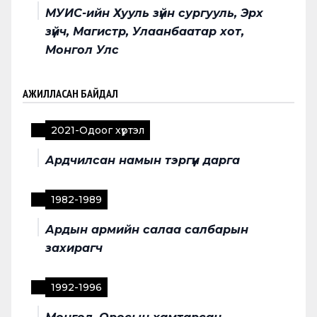
МУИС-ийн Хууль зүйн сургууль, Эрх
зүйч, Магистр, Улаанбаатар хот,
Монгол Улс
АЖИЛЛАСАН БАЙДАЛ
2021
-
Одоог хүртэл
Ардчилсан намын тэргүүн дарга
1982
-
1989
Ардын армийн салаа салбарын
захирагч
1992
-
1996