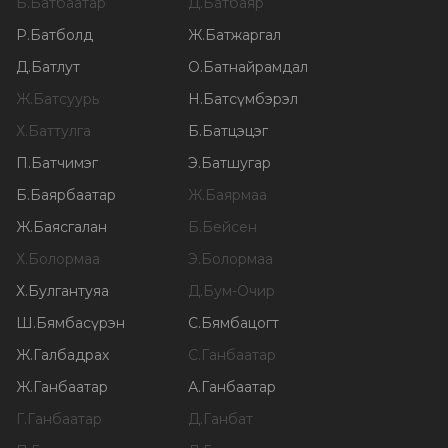
Б
.
Батбаатар
Д
.
Батбаяр
Р
.
Батболд
Ж
.
Батжаргал
Д
.
Батлут
О
.
Батнайрамдал
Ж
.
Батсуурь
Н
.
Батсүмбэрэл
Х
.
Баттулга
Б
.
Батцэцэг
П
.
Батчимэг
Э
.
Батшугар
Б
.
Баярбаатар
Ж
.
Баярмаа
Ж
.
Баясгалан
Б
.
Бейсен
Х
.
Болормаа
Э
.
Болормаа
Х
.
Булгантуяа
Д
.
Бум-Очир
Ш
.
Бямбасүрэн
С
.
Бямбацогт
Ж
.
Галбадрах
С
.
Ганбаатар
Ж
.
Ганбаатар
А
.
Ганбаатар
Г
.
Ганбаатар
Д
.
Ганбат