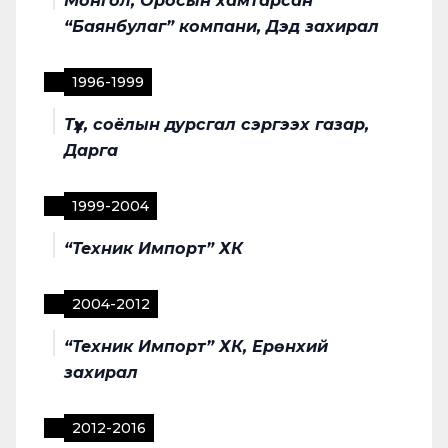
Монгол, Оросын хамтарсан
“Баянбулаг” компани, Дэд захирал
1996
-
1999
Түүх, соёлын дурсгал сэргээх газар,
Дарга
1999
-
2004
“Техник Импорт” ХК
2004
-
2012
“Техник Импорт” ХК, Ерөнхий
захирал
2012
-
2016