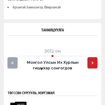
Архангай, Баянхонгор, Өвөрхангай
ТАНИЛЦУУЛГА
2012
он
<
>
Монгол Улсын Их Хурлын
УИХ-
гишүүнээр сонгогдов
ТӨГССӨН СУРГУУЛЬ, МЭРГЭЖИЛ