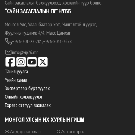
Сайн засаглалыг бэхжүүлэхэд хөгжлийн гүүр болно.
“САЙН ЗАСАГЛАЛЫН ГҮҮР” НҮТББ
Монгол Улс, Улаанбаатар хот, Чингэлтэй дүүрэг,
Жуулчны гудамж 4/4, Макс Цамхаг
+976-701-22-701,
+976-8031-7678
info@vip76.mn
Танилцуулга
Үнийн санал
Экспертээр бүртгүүлэх
Онлайн хэлэлцүүлэг
Expert сэтгүүл захиалах
МОНГОЛ УЛСЫН ИХ ХУРЛЫН ГИШҮҮН
Ж
.
Алдаржавхлан
О
.
Алтангэрэл