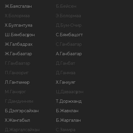
Ж
.
Баясгалан
Б
.
Бейсен
Х
.
Болормаа
Э
.
Болормаа
Х
.
Булгантуяа
Д
.
Бум-Очир
Ш
.
Бямбасүрэн
С
.
Бямбацогт
Ж
.
Галбадрах
С
.
Ганбаатар
Ж
.
Ганбаатар
А
.
Ганбаатар
Г
.
Ганбаатар
Д
.
Ганбат
П
.
Ганзориг
Д
.
Ганмаа
Л
.
Гантөмөр
Х
.
Ганхуяг
М
.
Ганхүлэг
Ц
.
Даваасүрэн
Г
.
Дамдинням
Т
.
Доржханд
Б
.
Дэлгэрсайхан
Б
.
Жавхлан
Х
.
Жангабыл
Б
.
Жаргалан
Д
.
Жаргалсайхан
С
.
Замира