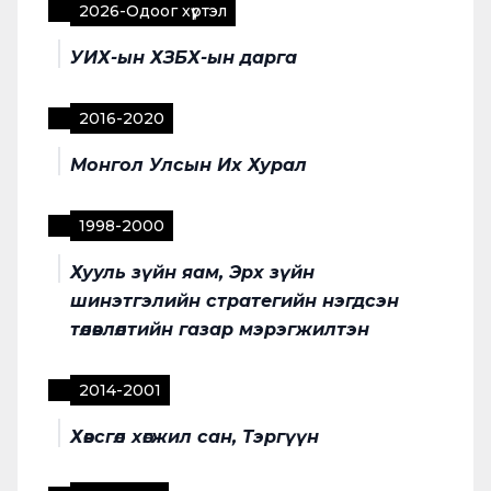
2026
-
Одоог хүртэл
УИХ-ын ХЗБХ-ын дарга
2016
-
2020
Монгол Улсын Их Хурал
1998
-
2000
Хууль зүйн яам, Эрх зүйн
шинэтгэлийн стратегийн нэгдсэн
төлөвлөлтийн газар мэрэгжилтэн
2014
-
2001
Хөвсгөл хөгжил сан, Тэргүүн