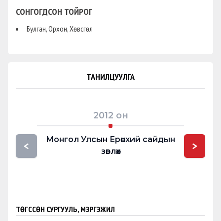
СОНГОГДСОН ТОЙРОГ
Булган, Орхон, Хөвсгөл
ТАНИЛЦУУЛГА
2012
он
Монгол Улсын Ерөнхий сайдын
Мон
<
>
зөвлөх
г
ТӨГССӨН СУРГУУЛЬ, МЭРГЭЖИЛ