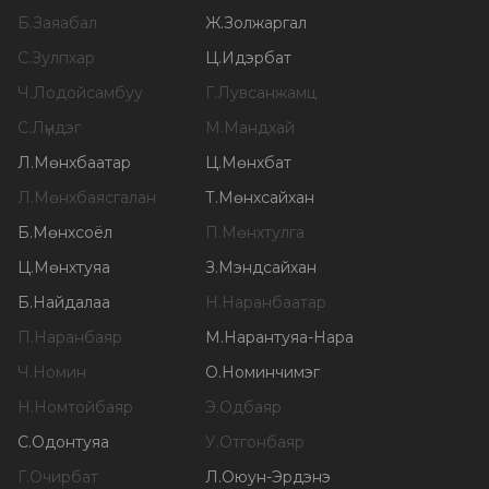
Б
.
Заяабал
Ж
.
Золжаргал
С
.
Зулпхар
Ц
.
Идэрбат
Ч
.
Лодойсамбуу
Г
.
Лувсанжамц
С
.
Лүндэг
М
.
Мандхай
Л
.
Мөнхбаатар
Ц
.
Мөнхбат
Л
.
Мөнхбаясгалан
Т
.
Мөнхсайхан
Б
.
Мөнхсоёл
П
.
Мөнхтулга
Ц
.
Мөнхтуяа
З
.
Мэндсайхан
Б
.
Найдалаа
Н
.
Наранбаатар
П
.
Наранбаяр
М
.
Нарантуяа-Нара
Ч
.
Номин
О
.
Номинчимэг
Н
.
Номтойбаяр
Э
.
Одбаяр
С
.
Одонтуяа
У
.
Отгонбаяр
Г
.
Очирбат
Л
.
Оюун-Эрдэнэ