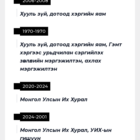
2006
-
2008
Хууль зүй, дотоод хэргийн яам
1970
-
1970
Хууль зүй, дотоод хэргийн яам, Гэмт
хэргээс урьдчилан сэргийлэх
зөвлөлийн мэргэжилтэн, ахлах
мэргэжилтэн
2020
-
2024
Монгол Улсын Их Хурал
2024
-
2001
Монгол Улсын Их Хурал, УИХ-ын
гишүүн