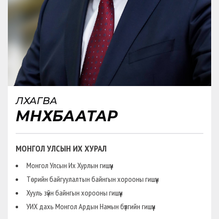
ЛХАГВА
МӨНХБААТАР
МОНГОЛ УЛСЫН ИХ ХУРАЛ
Монгол Улсын Их Хурлын гишүүн
Төрийн байгуулалтын байнгын хорооны гишүүн
Хууль зүйн байнгын хорооны гишүүн
УИХ дахь Монгол Ардын Намын бүлгийн гишүүн