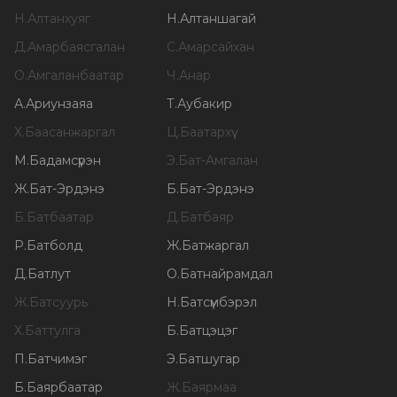
Н
.
Алтанхуяг
Н
.
Алтаншагай
Д
.
Амарбаясгалан
С
.
Амарсайхан
О
.
Амгаланбаатар
Ч
.
Анар
А
.
Ариунзаяа
Т
.
Аубакир
Х
.
Баасанжаргал
Ц
.
Баатархүү
М
.
Бадамсүрэн
Э
.
Бат-Амгалан
Ж
.
Бат-Эрдэнэ
Б
.
Бат-Эрдэнэ
Б
.
Батбаатар
Д
.
Батбаяр
Р
.
Батболд
Ж
.
Батжаргал
Д
.
Батлут
О
.
Батнайрамдал
Ж
.
Батсуурь
Н
.
Батсүмбэрэл
Х
.
Баттулга
Б
.
Батцэцэг
П
.
Батчимэг
Э
.
Батшугар
Б
.
Баярбаатар
Ж
.
Баярмаа