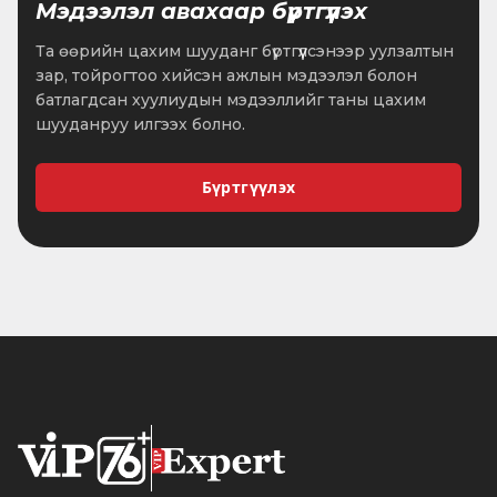
Мэдээлэл авахаар бүртгүүлэх
Та өөрийн цахим шууданг бүртгүүлсэнээр уулзалтын
зар, тойрогтоо хийсэн ажлын мэдээлэл болон
батлагдсан хуулиудын мэдээллийг таны цахим
шууданруу илгээх болно.
Бүртгүүлэх