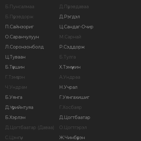
Б
.
Пунсалмаа
Д
.
Пүрэвдаваа
Б
.
Пүрэвдорж
Д
.
Рэгдэл
П
.
Сайнзориг
Ц
.
Сандаг-Очир
О
.
Саранчулуун
М
.
Сарнай
Л
.
Соронзонболд
Р
.
Сэддорж
Ц
.
Туваан
Б
.
Тулга
Б
.
Түвшин
Х
.
Тэмүүжин
Г
.
Тэмүүлэн
А
.
Ундраа
Ч
.
Ундрам
Н
.
Учрал
Б
.
Уянга
Г
.
Уянгахишиг
Д
.
Үүрийнтуяа
Г
.
Хосбаяр
Б
.
Хэрлэн
Д
.
Цогтбаатар
Д
.
Цогтбаатар (Даваа)
О
.
Цогтгэрэл
С
.
Цэнгүүн
Ж
.
Чинбүрэн