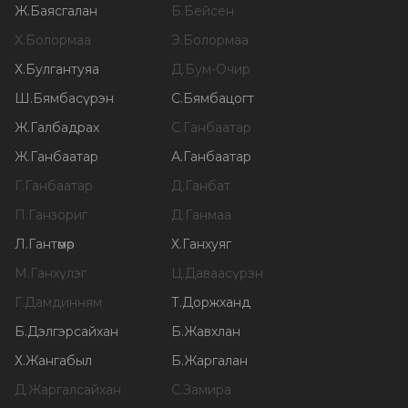
Ж
.
Баясгалан
Б
.
Бейсен
Х
.
Болормаа
Э
.
Болормаа
Х
.
Булгантуяа
Д
.
Бум-Очир
Ш
.
Бямбасүрэн
С
.
Бямбацогт
Ж
.
Галбадрах
С
.
Ганбаатар
Ж
.
Ганбаатар
А
.
Ганбаатар
Г
.
Ганбаатар
Д
.
Ганбат
П
.
Ганзориг
Д
.
Ганмаа
Л
.
Гантөмөр
Х
.
Ганхуяг
М
.
Ганхүлэг
Ц
.
Даваасүрэн
Г
.
Дамдинням
Т
.
Доржханд
Б
.
Дэлгэрсайхан
Б
.
Жавхлан
Х
.
Жангабыл
Б
.
Жаргалан
Д
.
Жаргалсайхан
С
.
Замира