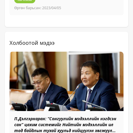
Өргөн барьсан:
2023/04/05
Өр
Холбоотой мэдээ
П.Дэлгэрнаран: “Сонгуулийн мэдээллийн нэгдсэн
П
сан” цахим системийг Нийтийн мэдээллийн ил
ха
тод байдлын тухай хуульд нийцүүлэн хөгжүүлж