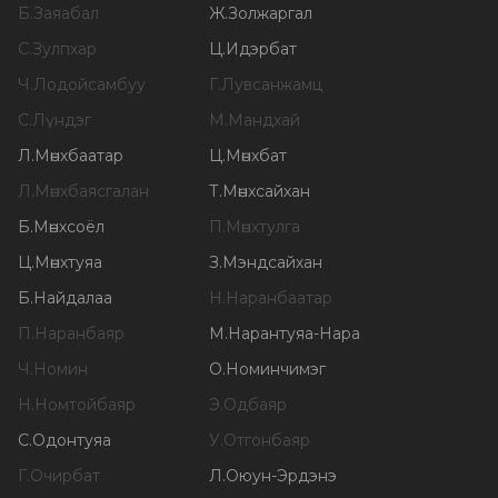
Б
.
Заяабал
Ж
.
Золжаргал
С
.
Зулпхар
Ц
.
Идэрбат
Ч
.
Лодойсамбуу
Г
.
Лувсанжамц
С
.
Лүндэг
М
.
Мандхай
Л
.
Мөнхбаатар
Ц
.
Мөнхбат
Л
.
Мөнхбаясгалан
Т
.
Мөнхсайхан
Б
.
Мөнхсоёл
П
.
Мөнхтулга
Ц
.
Мөнхтуяа
З
.
Мэндсайхан
Б
.
Найдалаа
Н
.
Наранбаатар
П
.
Наранбаяр
М
.
Нарантуяа-Нара
Ч
.
Номин
О
.
Номинчимэг
Н
.
Номтойбаяр
Э
.
Одбаяр
С
.
Одонтуяа
У
.
Отгонбаяр
Г
.
Очирбат
Л
.
Оюун-Эрдэнэ