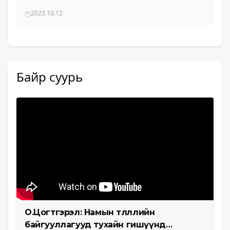
байна
2023.10.12
Байр суурь
О.Цогтгэрэл: Намын төлөөллийн
байгууллагууд тухайн гишүүнд