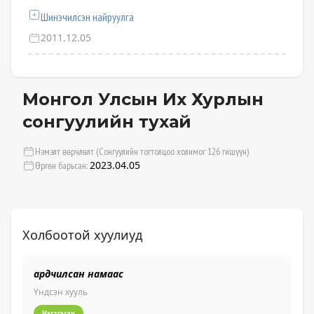
Шинэчилсэн найруулга
2011.12.05
Монгол Улсын Их Хурлын
сонгуулийн тухай
Нэмэлт өөрчлөлт (Сонгуулийн тогтолцоо холимог 126 гишүүн)
2023.04.05
Өргөн барьсан:
Холбоотой хуулиуд
ардчилсан намаас
50
Үндсэн хууль
Үн
Нэгтгэсэн