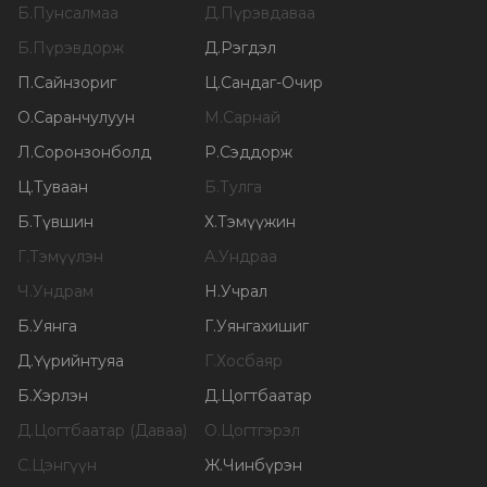
Б
.
Пунсалмаа
Д
.
Пүрэвдаваа
Б
.
Пүрэвдорж
Д
.
Рэгдэл
П
.
Сайнзориг
Ц
.
Сандаг-Очир
О
.
Саранчулуун
М
.
Сарнай
Л
.
Соронзонболд
Р
.
Сэддорж
Ц
.
Туваан
Б
.
Тулга
Б
.
Түвшин
Х
.
Тэмүүжин
Г
.
Тэмүүлэн
А
.
Ундраа
Ч
.
Ундрам
Н
.
Учрал
Б
.
Уянга
Г
.
Уянгахишиг
Д
.
Үүрийнтуяа
Г
.
Хосбаяр
Б
.
Хэрлэн
Д
.
Цогтбаатар
Д
.
Цогтбаатар (Даваа)
О
.
Цогтгэрэл
С
.
Цэнгүүн
Ж
.
Чинбүрэн