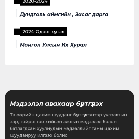
2020
-
2024
Дундговь аймгийн , Засаг дарга
2024
-
Одоог хүртэл
Монгол Улсын Их Хурал
Мэдээлэл авахаар бүртгүүлэх
Та өөрийн цахим шууданг бүртгүүлсэнээр уулзалтын
зар, тойрогтоо хийсэн ажлын мэдээлэл болон
батлагдсан хуулиудын мэдээллийг таны цахим
шууданруу илгээх болно.