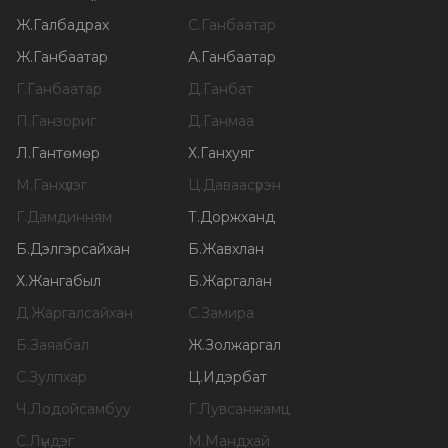
Ж
.
Галбадрах
С
.
Ганбаатар
Ж
.
Ганбаатар
А
.
Ганбаатар
Г
.
Ганбаатар
Д
.
Ганбат
П
.
Ганзориг
Д
.
Ганмаа
Л
.
Гантөмөр
Х
.
Ганхуяг
М
.
Ганхүлэг
Ц
.
Даваасүрэн
Г
.
Дамдинням
Т
.
Доржханд
Б
.
Дэлгэрсайхан
Б
.
Жавхлан
Х
.
Жангабыл
Б
.
Жаргалан
Д
.
Жаргалсайхан
С
.
Замира
Б
.
Заяабал
Ж
.
Золжаргал
С
.
Зулпхар
Ц
.
Идэрбат
Ч
.
Лодойсамбуу
Г
.
Лувсанжамц
С
.
Лүндэг
М
.
Мандхай