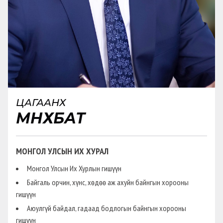
ЦАГААНХҮҮ
МӨНХБАТ
МОНГОЛ УЛСЫН ИХ ХУРАЛ
Монгол Улсын Их Хурлын гишүүн
Байгаль орчин, хүнс, хөдөө аж ахуйн байнгын хорооны
гишүүн
Аюулгүй байдал, гадаад бодлогын байнгын хорооны
гишүүн