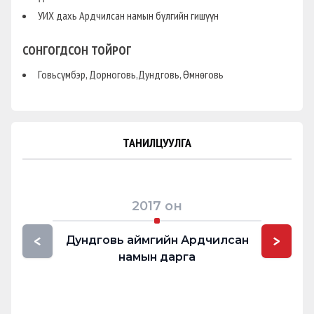
УИХ дахь Ардчилсан намын бүлгийн гишүүн
СОНГОГДСОН ТОЙРОГ
Говьсүмбэр, Дорноговь,Дундговь, Өмнөговь
ТАНИЛЦУУЛГА
2017
он
<
>
Дундговь аймгийн Ардчилсан
Дундго
намын дарга