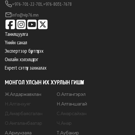
+976-701-22-701,
+976-8031-7678
info@vip76.mn
Танилцуулга
Үнийн санал
Экспертээр бүртгүүлэх
Онлайн хэлэлцүүлэг
Expert сэтгүүл захиалах
МОНГОЛ УЛСЫН ИХ ХУРЛЫН ГИШҮҮН
Ж
.
Алдаржавхлан
О
.
Алтангэрэл
Н
.
Алтанхуяг
Н
.
Алтаншагай
Д
.
Амарбаясгалан
С
.
Амарсайхан
О
.
Амгаланбаатар
Ч
.
Анар
А
.
Ариунзаяа
Т
.
Аубакир