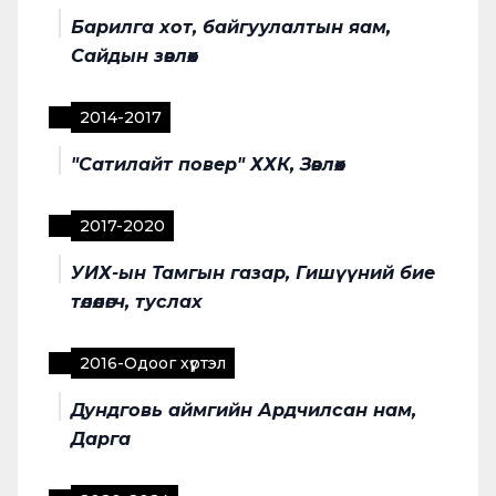
Барилга хот, байгуулалтын яам,
Сайдын зөвлөх
2014
-
2017
"Сатилайт повер" ХХК, Зөвлөх
2017
-
2020
УИХ-ын Тамгын газар, Гишүүний бие
төлөөлөгч, туслах
2016
-
Одоог хүртэл
Дундговь аймгийн Ардчилсан нам,
Дарга