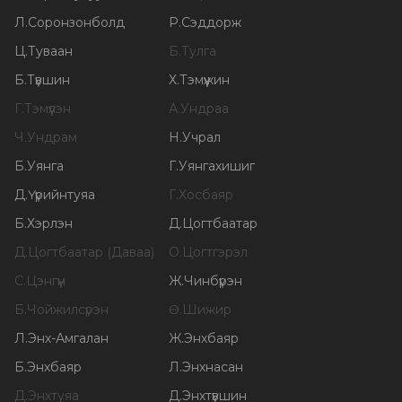
Л
.
Соронзонболд
Р
.
Сэддорж
Ц
.
Туваан
Б
.
Тулга
Б
.
Түвшин
Х
.
Тэмүүжин
Г
.
Тэмүүлэн
А
.
Ундраа
Ч
.
Ундрам
Н
.
Учрал
Б
.
Уянга
Г
.
Уянгахишиг
Д
.
Үүрийнтуяа
Г
.
Хосбаяр
Б
.
Хэрлэн
Д
.
Цогтбаатар
Д
.
Цогтбаатар (Даваа)
О
.
Цогтгэрэл
С
.
Цэнгүүн
Ж
.
Чинбүрэн
Б
.
Чойжилсүрэн
Ө
.
Шижир
Л
.
Энх-Амгалан
Ж
.
Энхбаяр
Б
.
Энхбаяр
Л
.
Энхнасан
Д
.
Энхтуяа
Д
.
Энхтүвшин