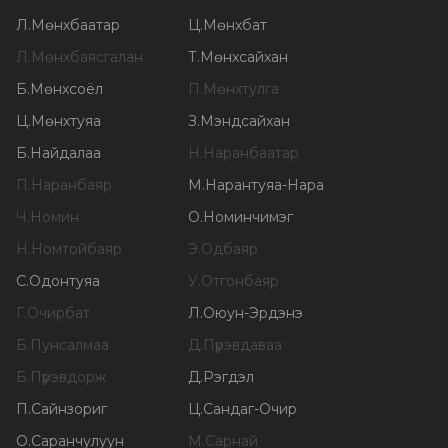
Л
.
Мөнхбаатар
Ц
.
Мөнхбат
Л
.
Мөнхбаясгалан
Т
.
Мөнхсайхан
Б
.
Мөнхсоёл
П
.
Мөнхтулга
Ц
.
Мөнхтуяа
З
.
Мэндсайхан
Б
.
Найдалаа
Н
.
Наранбаатар
П
.
Наранбаяр
М
.
Нарантуяа-Нара
Ч
.
Номин
О
.
Номинчимэг
Н
.
Номтойбаяр
Э
.
Одбаяр
С
.
Одонтуяа
У
.
Отгонбаяр
Г
.
Очирбат
Л
.
Оюун-Эрдэнэ
Б
.
Пунсалмаа
Д
.
Пүрэвдаваа
Б
.
Пүрэвдорж
Д
.
Рэгдэл
П
.
Сайнзориг
Ц
.
Сандаг-Очир
О
.
Саранчулуун
М
.
Сарнай