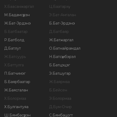
Х
.
Баасанжаргал
Ц
.
Баатархүү
М
.
Бадамсүрэн
Э
.
Бат-Амгалан
Ж
.
Бат-Эрдэнэ
Б
.
Бат-Эрдэнэ
Б
.
Батбаатар
Д
.
Батбаяр
Р
.
Батболд
Ж
.
Батжаргал
Д
.
Батлут
О
.
Батнайрамдал
Ж
.
Батсуурь
Н
.
Батсүмбэрэл
Х
.
Баттулга
Б
.
Батцэцэг
П
.
Батчимэг
Э
.
Батшугар
Б
.
Баярбаатар
Ж
.
Баярмаа
Ж
.
Баясгалан
Б
.
Бейсен
Х
.
Болормаа
Э
.
Болормаа
Х
.
Булгантуяа
Д
.
Бум-Очир
Ш
.
Бямбасүрэн
С
.
Бямбацогт