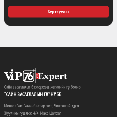
Бүртгүүлэх
Сайн засаглалыг бэхжүүлэхэд хөгжлийн гүүр болно.
“САЙН ЗАСАГЛАЛЫН ГҮҮР” НҮТББ
Монгол Улс, Улаанбаатар хот, Чингэлтэй дүүрэг,
Жуулчны гудамж 4/4, Макс Цамхаг