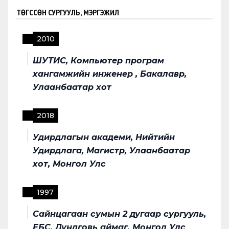
ТӨГССӨН СУРГУУЛЬ, МЭРГЭЖИЛ
2010
ШУТИС, Компьютер програм
хангамжийн инженер , Бакалавр,
Улаанбаатар хот
2018
Удирдлагын академи, Нийтийн
Удирдлага, Магистр, Улаанбаатар
хот, Монгол Улс
1997
Сайнцагаан сумын 2 дугаар сургууль,
ЕБС, Дундговь аймаг, Монгол Улс