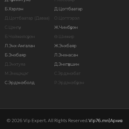
Б
.
Хэрлэн
Д
.
Цогтбаатар
Д
.
Цогтбаатар (Даваа)
О
.
Цогтгэрэл
С
.
Цэнгүүн
Ж
.
Чинбүрэн
Б
.
Чойжилсүрэн
Ө
.
Шижир
Л
.
Энх-Амгалан
Ж
.
Энхбаяр
Б
.
Энхбаяр
Л
.
Энхнасан
Д
.
Энхтуяа
Д
.
Энхтүвшин
М
.
Энхцэцэг
С
.
Эрдэнэбат
С
.
Эрдэнэболд
Р
.
Эрдэнэбүрэн
©
2026
Vip Expert. All Rights Reserved.
Vip76.mn
|
Архив