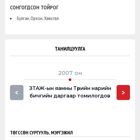
СОНГОГДСОН ТОЙРОГ
Булган, Орхон, Хөвсгөл
ТАНИЛЦУУЛГА
2007
он
ЗТАЖ-ын яамны Төрийн нарийн
ЗТБ
<
>
бичгийн даргаар томилогдов
бичги
ТӨГССӨН СУРГУУЛЬ, МЭРГЭЖИЛ