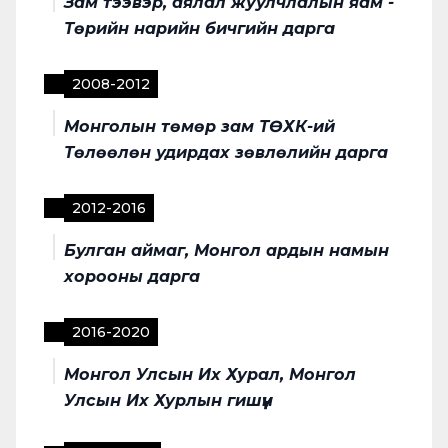
Зам тээвэр, аялал жуулчлалын яам -
Төрийн нарийн бичгийн дарга
2008
-
2012
Монголын төмөр зам ТӨХК-ий
Төлөөлөн удирдах зөвлөлийн дарга
2012
-
2016
Булган аймаг, Монгол ардын намын
хорооны дарга
2016
-
2020
Монгол Улсын Их Хурал, Монгол
Улсын Их Хурлын гишүүн