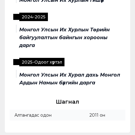
Монгол Улсын Их Хурлын гишүүн
2024
-
2025
Монгол Улсын Их Хурлын Төрийн
байгуулалтын байнгын хорооны
дарга
2025
-
Одоог хүртэл
Монгол Улсын Их Хурал дахь Монгол
Ардын Намын бүлгийн дарга
Шагнал
Алтангадас одон
2011 он