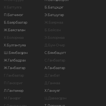
Х
.
Баттулга
Б
.
Батцэцэг
П
.
Батчимэг
Э
.
Батшугар
Б
.
Баярбаатар
Ж
.
Баярмаа
Ж
.
Баясгалан
Б
.
Бейсен
Х
.
Болормаа
Э
.
Болормаа
Х
.
Булгантуяа
Д
.
Бум-Очир
Ш
.
Бямбасүрэн
С
.
Бямбацогт
Ж
.
Галбадрах
С
.
Ганбаатар
Ж
.
Ганбаатар
А
.
Ганбаатар
Г
.
Ганбаатар
Д
.
Ганбат
П
.
Ганзориг
Д
.
Ганмаа
Л
.
Гантөмөр
Х
.
Ганхуяг
М
.
Ганхүлэг
Ц
.
Даваасүрэн
Г
.
Дамдинням
Т
.
Доржханд