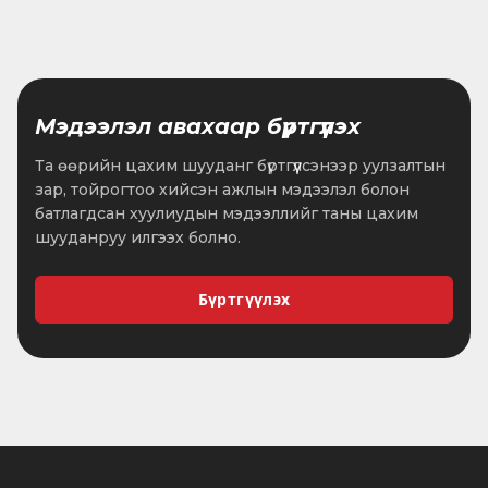
Мэдээлэл авахаар бүртгүүлэх
Та өөрийн цахим шууданг бүртгүүлсэнээр уулзалтын
зар, тойрогтоо хийсэн ажлын мэдээлэл болон
батлагдсан хуулиудын мэдээллийг таны цахим
шууданруу илгээх болно.
Бүртгүүлэх