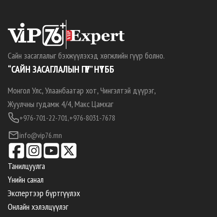
Сайн засаглалыг бэхжүүлэхэд хөгжлийн гүүр болно.
“САЙН ЗАСАГЛАЛЫН ГҮҮР” НҮТББ
Монгол Улс, Улаанбаатар хот, Чингэлтэй дүүрэг,
Жуулчны гудамж 4/4, Макс Цамхаг
+976-701-22-701,
+976-8031-7678
info@vip76.mn
Танилцуулга
Үнийн санал
Экспертээр бүртгүүлэх
Онлайн хэлэлцүүлэг