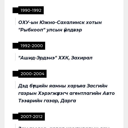
1990
-
1992
ОХУ-ын Южно-Сахалинск хотын
"Рыбкооп" улсын үйлдвэр
1992
-
2000
"Ашид-Эрдэнэ" ХХК, Захирал
2000
-
2004
Дэд бүтцийн яамны харъяа Засгийн
газрын Хэрэгжүүлэгч агентлагийн Авто
Тээврийн газар, Дарга
2007
-
2012