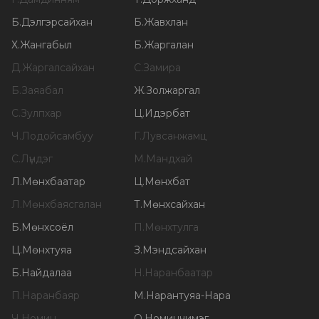
Б
.
Дэлгэрсайхан
Б
.
Жавхлан
Х
.
Жангабыл
Б
.
Жаргалан
Д
.
Жаргалсайхан
С
.
Замира
Б
.
Заяабал
Ж
.
Золжаргал
С
.
Зулпхар
Ц
.
Идэрбат
Ч
.
Лодойсамбуу
Г
.
Лувсанжамц
С
.
Лүндэг
М
.
Мандхай
Л
.
Мөнхбаатар
Ц
.
Мөнхбат
Л
.
Мөнхбаясгалан
Т
.
Мөнхсайхан
Б
.
Мөнхсоёл
П
.
Мөнхтулга
Ц
.
Мөнхтуяа
З
.
Мэндсайхан
Б
.
Найдалаа
Н
.
Наранбаатар
П
.
Наранбаяр
М
.
Нарантуяа-Нара
Ч
.
Номин
О
.
Номинчимэг