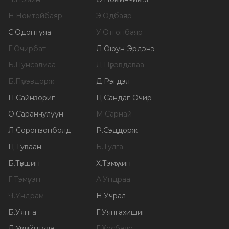
Н
.
Номтойбаяр
Э
.
Одбаяр
С
.
Одонтуяа
У
.
Отгонбаяр
Г
.
Очирбат
Л
.
Оюун-Эрдэнэ
Б
.
Пунсалмаа
Д
.
Пүрэвдаваа
Б
.
Пүрэвдорж
Д
.
Рэгдэл
П
.
Сайнзориг
Ц
.
Сандаг-Очир
О
.
Саранчулуун
М
.
Сарнай
Л
.
Соронзонболд
Р
.
Сэддорж
Ц
.
Туваан
Б
.
Тулга
Б
.
Түвшин
Х
.
Тэмүүжин
Г
.
Тэмүүлэн
А
.
Ундраа
Ч
.
Ундрам
Н
.
Учрал
Б
.
Уянга
Г
.
Уянгахишиг
Д
.
Үүрийнтуяа
Г
.
Хосбаяр