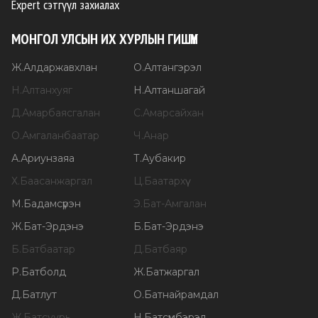
Expert сэтгүүл захиалах
МОНГОЛ УЛСЫН ИХ ХУРЛЫН ГИШҮҮН
Ж
.
Алдаржавхлан
О
.
Алтангэрэл
Н
.
Алтанхуяг
Н
.
Алтаншагай
Д
.
Амарбаясгалан
С
.
Амарсайхан
О
.
Амгаланбаатар
Ч
.
Анар
А
.
Ариунзаяа
Т
.
Аубакир
Х
.
Баасанжаргал
Ц
.
Баатархүү
М
.
Бадамсүрэн
Э
.
Бат-Амгалан
Ж
.
Бат-Эрдэнэ
Б
.
Бат-Эрдэнэ
Б
.
Батбаатар
Д
.
Батбаяр
Р
.
Батболд
Ж
.
Батжаргал
Д
.
Батлут
О
.
Батнайрамдал
Ж
.
Батсуурь
Н
.
Батсүмбэрэл