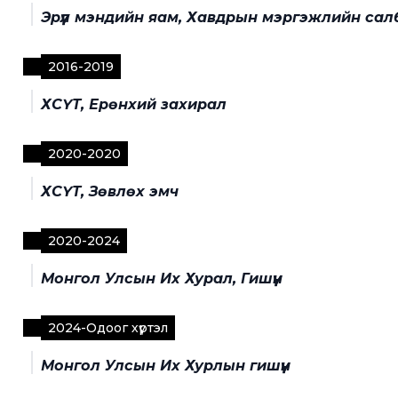
Эрүүл мэндийн яам, Хавдрын мэргэжлийн сал
2016
-
2019
ХСҮТ, Ерөнхий захирал
2020
-
2020
ХСҮТ, Зөвлөх эмч
2020
-
2024
Монгол Улсын Их Хурал, Гишүүн
2024
-
Одоог хүртэл
Монгол Улсын Их Хурлын гишүүн