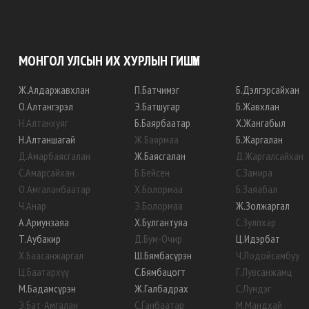
МОНГОЛ УЛСЫН ИХ ХУРЛЫН ГИШҮҮН
Ж
.
Алдаржавхлан
П
.
Батчимэг
Б
.
Дэлгэрсайхан
О
.
Алтангэрэл
Э
.
Батшугар
Б
.
Жавхлан
Н
.
Алтанхуяг
Б
.
Баярбаатар
Х
.
Жангабыл
Н
.
Алтаншагай
Ж
.
Баярмаа
Б
.
Жаргалан
Д
.
Амарбаясгалан
Ж
.
Баясгалан
Д
.
Жаргалсайхан
С
.
Амарсайхан
Б
.
Бейсен
С
.
Замира
О
.
Амгаланбаатар
Х
.
Болормаа
Б
.
Заяабал
Ч
.
Анар
Э
.
Болормаа
Ж
.
Золжаргал
А
.
Ариунзаяа
Х
.
Булгантуяа
С
.
Зулпхар
Т
.
Аубакир
Д
.
Бум-Очир
Ц
.
Идэрбат
Х
.
Баасанжаргал
Ш
.
Бямбасүрэн
Ч
.
Лодойсамбуу
Ц
.
Баатархүү
С
.
Бямбацогт
Г
.
Лувсанжамц
М
.
Бадамсүрэн
Ж
.
Галбадрах
С
.
Лүндэг
Э
.
Бат-Амгалан
С
.
Ганбаатар
М
.
Мандхай