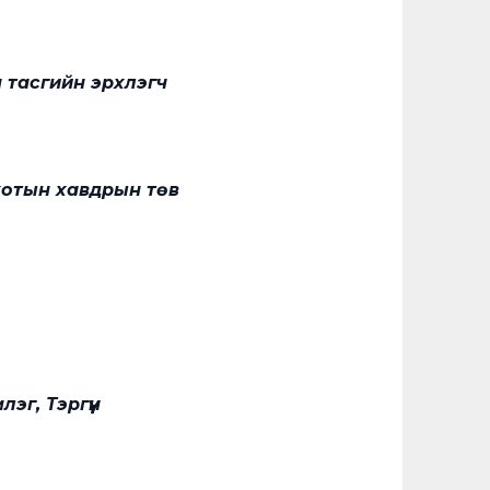
 тасгийн эрхлэгч
хотын хавдрын төв
г, Тэргүүн