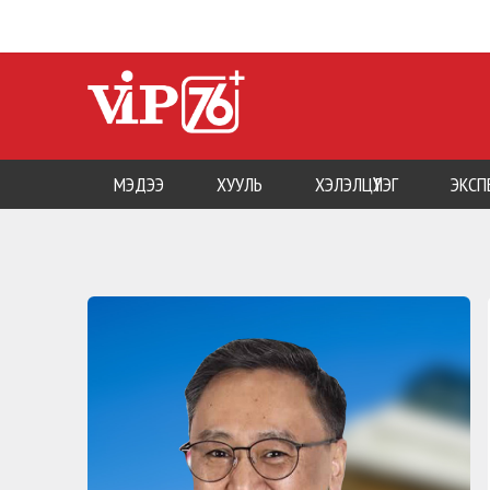
МЭДЭЭ
ХУУЛЬ
ХЭЛЭЛЦҮҮЛЭГ
ЭКСП