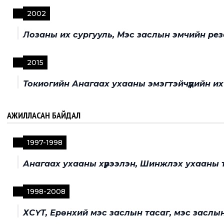
2002
Лозаны их сургууль, Мэс заслын эмчийн ре
2015
Токиогийн Анагаах ухааны эмэгтэйчүүдийн их
АЖИЛЛАСАН БАЙДАЛ
1997
-
1998
Анагаах ухааны хүрээлэн, Шинжлэх ухааны 
1998
-
2008
ХСҮТ, Ерөнхий мэс заслын тасаг, мэс заслы