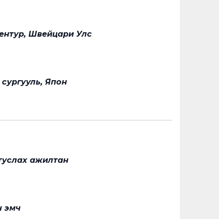
зентур, Швейцари Улс
 сургууль, Япон
туслах ажилтан
н эмч