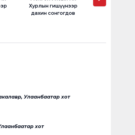
ээр
Хурлын гишүүнээр
газрын гишүүн,
дахин сонгогдов
мэндийн с
Бакалавр, Улаанбаатар хот
Улаанбаатар хот