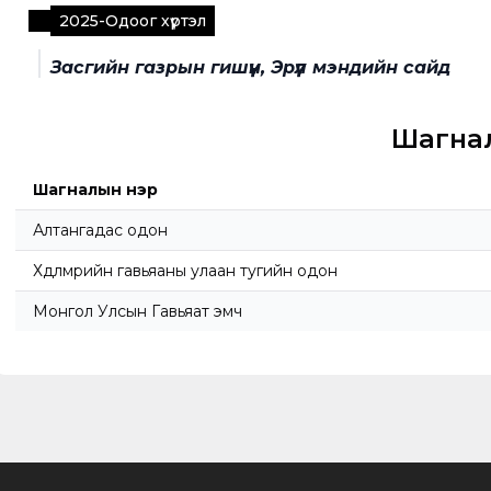
2025
-
Одоог хүртэл
Засгийн газрын гишүүн, Эрүүл мэндийн сайд
Шагна
Шагналын нэр
Алтангадас одон
Хөдөлмөрийн гавьяаны улаан тугийн одон
Монгол Улсын Гавьяат эмч