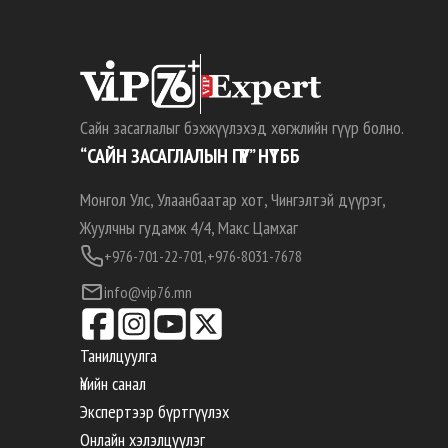
Сайн засаглалыг бэхжүүлэхэд хөгжлийн гүүр болно.
“САЙН ЗАСАГЛАЛЫН ГҮҮР” НҮТББ
Монгол Улс, Улаанбаатар хот, Чингэлтэй дүүрэг,
Жуулчны гудамж 4/4, Макс Цамхаг
+976-701-22-701,
+976-8031-7678
info@vip76.mn
Танилцуулга
Үнийн санал
Экспертээр бүртгүүлэх
Онлайн хэлэлцүүлэг