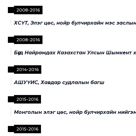
2008
-
2016
ХСҮТ, Элэг цөс, нойр булчирхайн мэс заслын
2008
-
2016
Бүгд Найрамдах Казахстан Улсын Шымкент 
2014
-
2016
АШУҮИС, Хавдар судлалын багш
2015
-
2016
Монголын элэг цөс, нойр булчирхайн нийгэмлэ
2015
-
2016