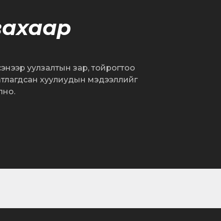
вахаар
сэнээр уулзалтын зар, тойрогтоо
атлагдсан хуулиудын мэдээллийг
лно.