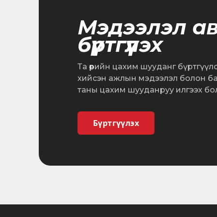
Мэдээлэл а
бүртгүүлэх
Та өөрийн цахим шууданг бүртгүүл
хийсэн ажлын мэдээлэл болон б
таны цахим шууданруу илгээх бо
Бүртгүүлэх