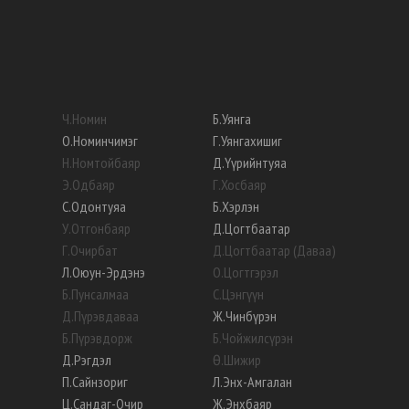
Ч
.
Номин
Б
.
Уянга
О
.
Номинчимэг
Г
.
Уянгахишиг
Н
.
Номтойбаяр
Д
.
Үүрийнтуяа
Э
.
Одбаяр
Г
.
Хосбаяр
С
.
Одонтуяа
Б
.
Хэрлэн
У
.
Отгонбаяр
Д
.
Цогтбаатар
Г
.
Очирбат
Д
.
Цогтбаатар (Даваа)
Л
.
Оюун-Эрдэнэ
О
.
Цогтгэрэл
Б
.
Пунсалмаа
С
.
Цэнгүүн
Д
.
Пүрэвдаваа
Ж
.
Чинбүрэн
Б
.
Пүрэвдорж
Б
.
Чойжилсүрэн
Д
.
Рэгдэл
Ө
.
Шижир
П
.
Сайнзориг
Л
.
Энх-Амгалан
Ц
.
Сандаг-Очир
Ж
.
Энхбаяр