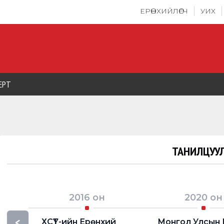
ЕРӨНХИЙЛӨГЧ
УИХ
ЕРТ
ТАНИЛЦУУЛ
2016
он
2020
он
<
ХСҮТ-ийн Ерөнхий
Монгол Улсын 