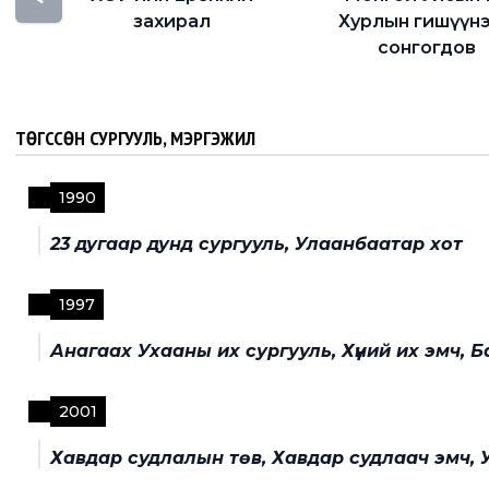
захирал
Хурлын гишүүн
сонгогдов
ТӨГССӨН СУРГУУЛЬ, МЭРГЭЖИЛ
1990
23 дугаар дунд сургууль, Улаанбаатар хот
1997
Анагаах Ухааны их сургууль, Хүний их эмч, 
2001
Хавдар судлалын төв, Хавдар судлаач эмч, 