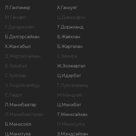
Л
.
Гантөмөр
Х
.
Ганхуяг
М
.
Ганхүлэг
Ц
.
Даваасүрэн
Г
.
Дамдинням
Т
.
Доржханд
Б
.
Дэлгэрсайхан
Б
.
Жавхлан
Х
.
Жангабыл
Б
.
Жаргалан
Д
.
Жаргалсайхан
С
.
Замира
Б
.
Заяабал
Ж
.
Золжаргал
С
.
Зулпхар
Ц
.
Идэрбат
Ч
.
Лодойсамбуу
Г
.
Лувсанжамц
С
.
Лүндэг
М
.
Мандхай
Л
.
Мөнхбаатар
Ц
.
Мөнхбат
Л
.
Мөнхбаясгалан
Т
.
Мөнхсайхан
Б
.
Мөнхсоёл
П
.
Мөнхтулга
Ц
.
Мөнхтуяа
З
.
Мэндсайхан