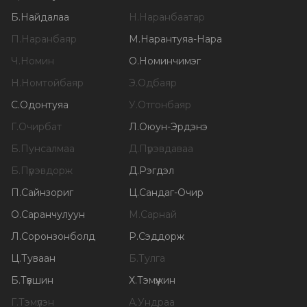
Б
.
Найдалаа
Н
.
Наранбаатар
П
.
Наранбаяр
М
.
Нарантуяа-Нара
Ч
.
Номин
О
.
Номинчимэг
Н
.
Номтойбаяр
Э
.
Одбаяр
С
.
Одонтуяа
У
.
Отгонбаяр
Г
.
Очирбат
Л
.
Оюун-Эрдэнэ
Б
.
Пунсалмаа
Д
.
Пүрэвдаваа
Б
.
Пүрэвдорж
Д
.
Рэгдэл
П
.
Сайнзориг
Ц
.
Сандаг-Очир
О
.
Саранчулуун
М
.
Сарнай
Л
.
Соронзонболд
Р
.
Сэддорж
Ц
.
Туваан
Б
.
Тулга
Б
.
Түвшин
Х
.
Тэмүүжин
Г
.
Тэмүүлэн
А
.
Ундраа