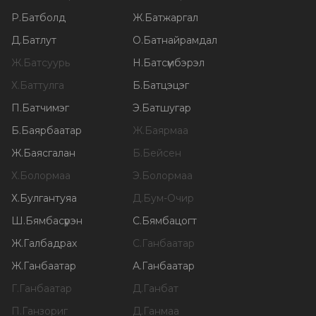
Р
.
Батболд
Ж
.
Батжаргал
Д
.
Батлут
О
.
Батнайрамдал
Ж
.
Батсуурь
Н
.
Батсүмбэрэл
Х
.
Баттулга
Б
.
Батцэцэг
П
.
Батчимэг
Э
.
Батшугар
Б
.
Баярбаатар
Ж
.
Баярмаа
Ж
.
Баясгалан
Б
.
Бейсен
Х
.
Болормаа
Э
.
Болормаа
Х
.
Булгантуяа
Д
.
Бум-Очир
Ш
.
Бямбасүрэн
С
.
Бямбацогт
Ж
.
Галбадрах
С
.
Ганбаатар
Ж
.
Ганбаатар
А
.
Ганбаатар
Г
.
Ганбаатар
Д
.
Ганбат
П
.
Ганзориг
Д
.
Ганмаа