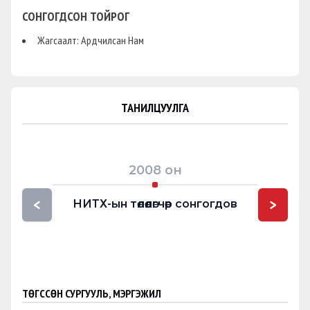
СОНГОГДСОН ТОЙРОГ
Жагсаалт: Ардчилсан Нам
ТАНИЛЦУУЛГА
2008
он
<
>
НИТХ-ын төлөөлөгчөөр сонгогдов
Мон
г
ТӨГССӨН СУРГУУЛЬ, МЭРГЭЖИЛ