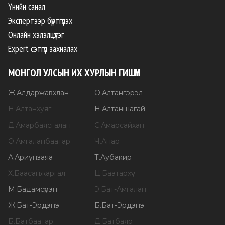
Үнийн санал
Экспертээр бүртгүүлэх
Онлайн хэлэлцүүлэг
Expert сэтгүүл захиалах
МОНГОЛ УЛСЫН ИХ ХУРЛЫН ГИШҮҮН
Ж
.
Алдаржавхлан
О
.
Алтангэрэл
Н
.
Алтанхуяг
Н
.
Алтаншагай
Д
.
Амарбаясгалан
С
.
Амарсайхан
О
.
Амгаланбаатар
Ч
.
Анар
А
.
Ариунзаяа
Т
.
Аубакир
Х
.
Баасанжаргал
Ц
.
Баатархүү
М
.
Бадамсүрэн
Э
.
Бат-Амгалан
Ж
.
Бат-Эрдэнэ
Б
.
Бат-Эрдэнэ
Б
.
Батбаатар
Д
.
Батбаяр