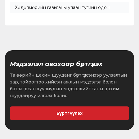
Хөдөлмөрийн гавьяаны улаан тугийн одон
Мэдээлэл авахаар бүртгүүлэх
Та өөрийн цахим шууданг бүртгүүлсэнээр уулзалтын
зар, тойрогтоо хийсэн ажлын мэдээлэл болон
батлагдсан хуулиудын мэдээллийг таны цахим
шууданруу илгээх болно.
Бүртгүүлэх