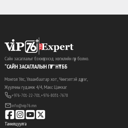
Сайн засаглалыг бэхжүүлэхэд хөгжлийн гүүр болно.
“САЙН ЗАСАГЛАЛЫН ГҮҮР” НҮТББ
Монгол Улс, Улаанбаатар хот, Чингэлтэй дүүрэг,
Жуулчны гудамж 4/4, Макс Цамхаг
+976-701-22-701,
+976-8031-7678
info@vip76.mn
Танилцуулга