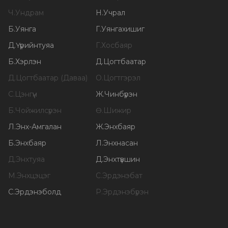
Ч
.
Ундрам
Н
.
Учрал
Б
.
Уянга
Г
.
Уянгахишиг
Д
.
Үүрийнтуяа
Г
.
Хосбаяр
Б
.
Хэрлэн
Д
.
Цогтбаатар
Д
.
Цогтбаатар (Даваа)
О
.
Цогтгэрэл
С
.
Цэнгүүн
Ж
.
Чинбүрэн
Б
.
Чойжилсүрэн
Ө
.
Шижир
Л
.
Энх-Амгалан
Ж
.
Энхбаяр
Б
.
Энхбаяр
Л
.
Энхнасан
Д
.
Энхтуяа
Д
.
Энхтүвшин
М
.
Энхцэцэг
С
.
Эрдэнэбат
С
.
Эрдэнэболд
Р
.
Эрдэнэбүрэн