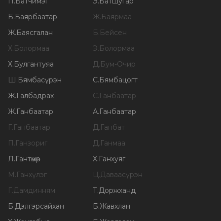
П
.
Батчимэг
Э
.
Батшугар
Б
.
Баярбаатар
Ж
.
Баярмаа
Ж
.
Баясгалан
Б
.
Бейсен
Х
.
Болормаа
Э
.
Болормаа
Х
.
Булгантуяа
Д
.
Бум-Очир
Ш
.
Бямбасүрэн
С
.
Бямбацогт
Ж
.
Галбадрах
С
.
Ганбаатар
Ж
.
Ганбаатар
А
.
Ганбаатар
Г
.
Ганбаатар
Д
.
Ганбат
П
.
Ганзориг
Д
.
Ганмаа
Л
.
Гантөмөр
Х
.
Ганхуяг
М
.
Ганхүлэг
Ц
.
Даваасүрэн
Г
.
Дамдинням
Т
.
Доржханд
Б
.
Дэлгэрсайхан
Б
.
Жавхлан