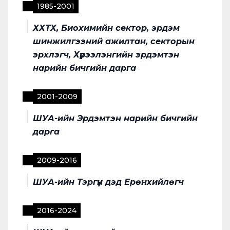
1985
-
2001
ХХТХ, Биохимийн сектор, эрдэм
шинжилгээний ажилтан, секторын
эрхлэгч, Хүрээлэнгийн эрдэмтэн
нарийн бичгийн дарга
2001
-
2009
ШУА-ийн Эрдэмтэн нарийн бичгийн
дарга
2009
-
2016
ШУА-ийн Тэргүүн дэд Ерөнхийлөгч
2016
-
2024