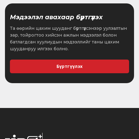
Мэдээлэл авахаар бүртгүүлэх
Та өөрийн цахим шууданг бүртгүүлсэнээр уулзалтын
зар, тойрогтоо хийсэн ажлын мэдээлэл болон
батлагдсан хуулиудын мэдээллийг таны цахим
шууданруу илгээх болно.
Бүртгүүлэх