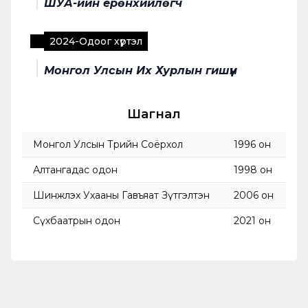
ШУА-ийн ерөнхийлөгч
2024
-
Одоог хүртэл
Монгол Улсын Их Хурлын гишүүн
Шагнал
Монгол Улсын Төрийн Соёрхол
1996 он
Алтангадас одон
1998 он
Шинжлэх Ухааны Гавъяат Зүтгэлтэн
2006 он
Сүхбаатрын одон
2021 он