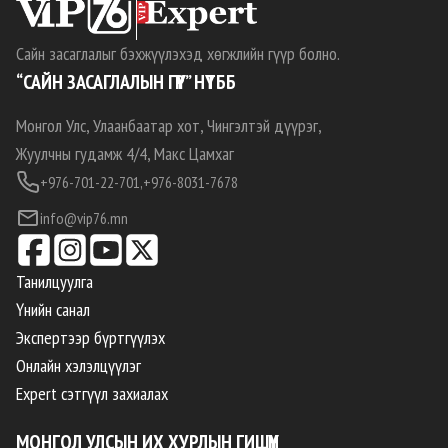
Сайн засаглалыг бэхжүүлэхэд хөгжлийн гүүр болно.
“САЙН ЗАСАГЛАЛЫН ГҮҮР” НҮТББ
Монгол Улс, Улаанбаатар хот, Чингэлтэй дүүрэг,
Жуулчны гудамж 4/4, Макс Цамхаг
+976-701-22-701,
+976-8031-7678
info@vip76.mn
Танилцуулга
Үнийн санал
Экспертээр бүртгүүлэх
Онлайн хэлэлцүүлэг
Expert сэтгүүл захиалах
МОНГОЛ УЛСЫН ИХ ХУРЛЫН ГИШҮҮН