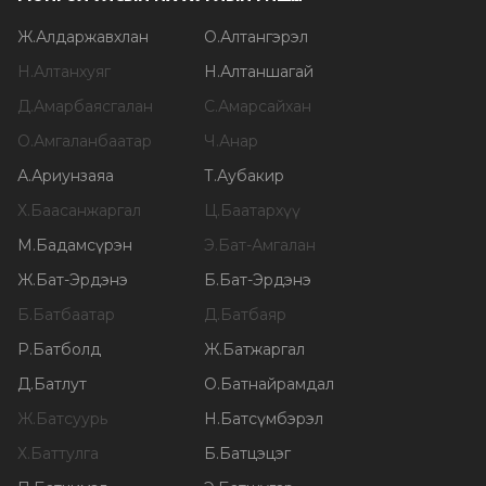
Ж
.
Алдаржавхлан
О
.
Алтангэрэл
Н
.
Алтанхуяг
Н
.
Алтаншагай
Д
.
Амарбаясгалан
С
.
Амарсайхан
О
.
Амгаланбаатар
Ч
.
Анар
А
.
Ариунзаяа
Т
.
Аубакир
Х
.
Баасанжаргал
Ц
.
Баатархүү
М
.
Бадамсүрэн
Э
.
Бат-Амгалан
Ж
.
Бат-Эрдэнэ
Б
.
Бат-Эрдэнэ
Б
.
Батбаатар
Д
.
Батбаяр
Р
.
Батболд
Ж
.
Батжаргал
Д
.
Батлут
О
.
Батнайрамдал
Ж
.
Батсуурь
Н
.
Батсүмбэрэл
Х
.
Баттулга
Б
.
Батцэцэг