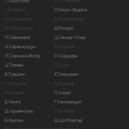
С
.
Одонтуяа
У
.
Отгонбаяр
Г
.
Очирбат
Л
.
Оюун-Эрдэнэ
Б
.
Пунсалмаа
Д
.
Пүрэвдаваа
Б
.
Пүрэвдорж
Д
.
Рэгдэл
П
.
Сайнзориг
Ц
.
Сандаг-Очир
О
.
Саранчулуун
М
.
Сарнай
Л
.
Соронзонболд
Р
.
Сэддорж
Ц
.
Туваан
Б
.
Тулга
Б
.
Түвшин
Х
.
Тэмүүжин
Г
.
Тэмүүлэн
А
.
Ундраа
Ч
.
Ундрам
Н
.
Учрал
Б
.
Уянга
Г
.
Уянгахишиг
Д
.
Үүрийнтуяа
Г
.
Хосбаяр
Б
.
Хэрлэн
Д
.
Цогтбаатар