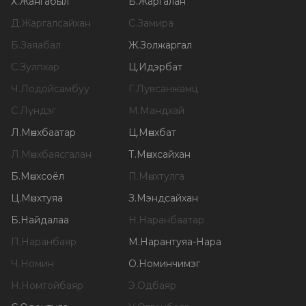
Х
.
Жангабыл
Б
.
Жаргалан
Д
.
Жаргалсайхан
С
.
Замира
Б
.
Заяабал
Ж
.
Золжаргал
С
.
Зулпхар
Ц
.
Идэрбат
Ч
.
Лодойсамбуу
Г
.
Лувсанжамц
С
.
Лүндэг
М
.
Мандхай
Л
.
Мөнхбаатар
Ц
.
Мөнхбат
Л
.
Мөнхбаясгалан
Т
.
Мөнхсайхан
Б
.
Мөнхсоёл
П
.
Мөнхтулга
Ц
.
Мөнхтуяа
З
.
Мэндсайхан
Б
.
Найдалаа
Н
.
Наранбаатар
П
.
Наранбаяр
М
.
Нарантуяа-Нара
Ч
.
Номин
О
.
Номинчимэг
Н
.
Номтойбаяр
Э
.
Одбаяр