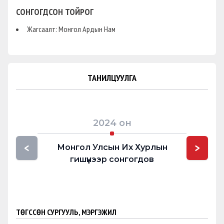
СОНГОГДСОН ТОЙРОГ
Жагсаалт: Монгол Ардын Нам
ТАНИЛЦУУЛГА
2024
он
<
>
Монгол Улсын Их Хурлын
гишүүнээр сонгогдов
ТӨГССӨН СУРГУУЛЬ, МЭРГЭЖИЛ