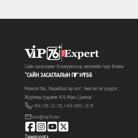
Сайн засаглалыг бэхжүүлэхэд хөгжлийн гүүр болно.
“САЙН ЗАСАГЛАЛЫН ГҮҮР” НҮТББ
Монгол Улс, Улаанбаатар хот, Чингэлтэй дүүрэг,
Жуулчны гудамж 4/4, Макс Цамхаг
+976-701-22-701,
+976-8031-7678
info@vip76.mn
Танилцуулга