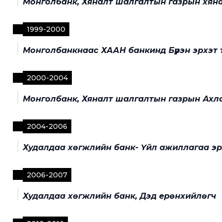
Монголбанк, Хяналт шалгалтын газрын хян
1999
-
2000
Монголбанкнаас ХААН банкинд Бүрэн эрхэт т
2000
-
2004
Монголбанк, Хяналт шалгалтын газрын Ахл
2004
-
2006
Худалдаа хөгжлийн банк- Үйл ажиллагаа э
2006
-
2007
Худалдаа хөгжлийн банк, Дэд ерөнхийлөгч