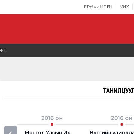
ЕРӨНХИЙЛӨГЧ
УИХ
ЕРТ
ТАНИЛЦУУЛ
2016
он
2016
он
<
Монгол Улсын Их
Нутгийн удирдл