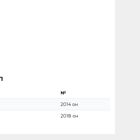
л
№
2014 он
2018 он