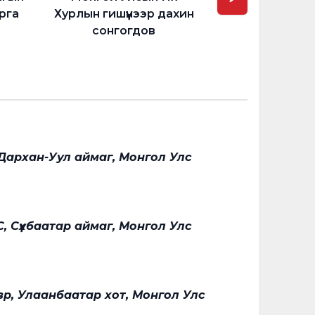
рга
Хурлын гишүүнээр дахин
байнгын хор
сонгогдов
дарга
 Дархан-Уул аймаг, Монгол Улс
С, Сүхбаатар аймаг, Монгол Улс
р, Улаанбаатар хот, Монгол Улс