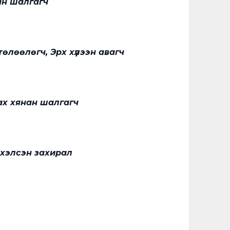
ан шалгагч
өлөөлөгч, Эрх хүлээн авагч
ах хянан шалгагч
рхэлсэн захирал