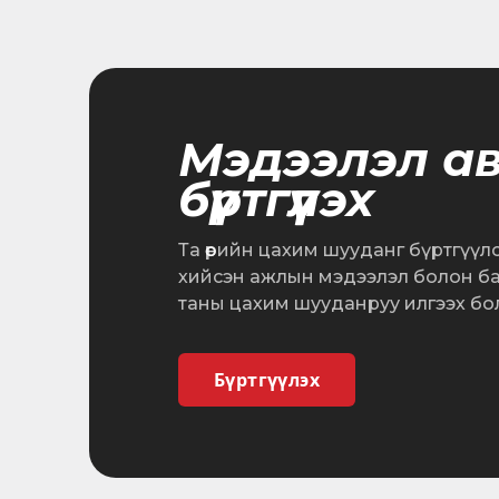
Мэдээлэл а
бүртгүүлэх
Та өөрийн цахим шууданг бүртгүүл
хийсэн ажлын мэдээлэл болон б
таны цахим шууданруу илгээх бо
Бүртгүүлэх