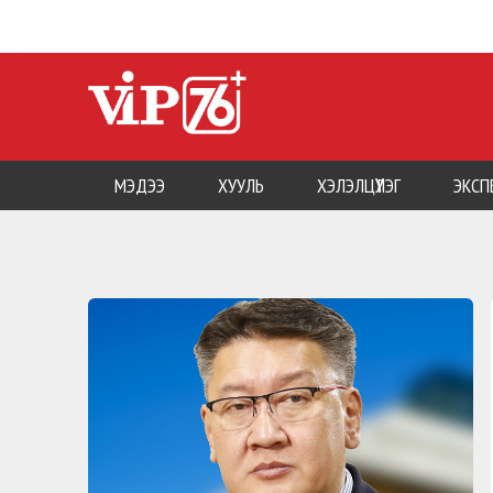
МЭДЭЭ
ХУУЛЬ
ХЭЛЭЛЦҮҮЛЭГ
ЭКСП