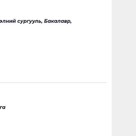
лний сургууль, Бакалавр,
га