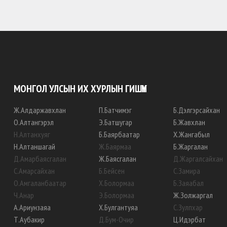
МОНГОЛ УЛСЫН ИХ ХУРЛЫН ГИШҮҮН
Ж
.
Алдаржавхлан
П
.
Батчимэг
Б
.
Дэлгэрсайхан
О
.
Алтангэрэл
Э
.
Батшугар
Б
.
Жавхлан
Н
.
Алтанхуяг
Б
.
Баярбаатар
Х
.
Жангабыл
Н
.
Алтаншагай
Ж
.
Баярмаа
Б
.
Жаргалан
Д
.
Амарбаясгалан
Ж
.
Баясгалан
Д
.
Жаргалсайхан
С
.
Амарсайхан
Б
.
Бейсен
С
.
Замира
О
.
Амгаланбаатар
Х
.
Болормаа
Б
.
Заяабал
Ч
.
Анар
Э
.
Болормаа
Ж
.
Золжаргал
А
.
Ариунзаяа
Х
.
Булгантуяа
С
.
Зулпхар
Т
.
Аубакир
Д
.
Бум-Очир
Ц
.
Идэрбат