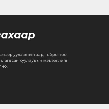
вахаар
сэнээр уулзалтын зар, тойрогтоо
атлагдсан хуулиудын мэдээллийг
лно.