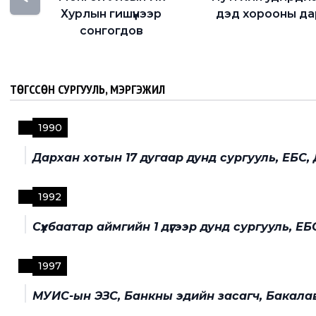
Хурлын гишүүнээр
дэд хорооны да
сонгогдов
ТӨГССӨН СУРГУУЛЬ, МЭРГЭЖИЛ
1990
Дархан хотын 17 дугаар дунд сургууль, ЕБС,
1992
Сүхбаатар аймгийн 1 дүгээр дунд сургууль, ЕБ
1997
МУИС-ын ЭЗС, Банкны эдийн засагч, Бакалав