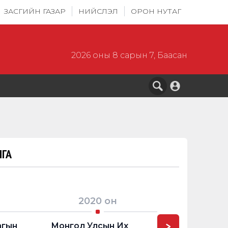
ЗАСГИЙН ГАЗАР
НИЙСЛЭЛ
ОРОН НУТАГ
2026 оны 8 сарын 7, Баасан
ГА
2020
он
2020
>
агын
Монгол Улсын Их
УИХ-ын Төс