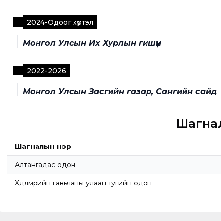
2024
-
Одоог хүртэл
Монгол Улсын Их Хурлын гишүүн
2022
-
2026
Монгол Улсын Засгийн газар, Сангийн сайд
Шагна
Шагналын нэр
Алтангадас одон
Хөдөлмөрийн гавьяаны улаан тугийн одон