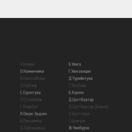
Ч
.
Номин
Б
.
Уянга
О
.
Номинчимэг
Г
.
Уянгахишиг
Н
.
Номтойбаяр
Д
.
Үүрийнтуяа
Э
.
Одбаяр
Г
.
Хосбаяр
С
.
Одонтуяа
Б
.
Хэрлэн
У
.
Отгонбаяр
Д
.
Цогтбаатар
Г
.
Очирбат
Д
.
Цогтбаатар (Даваа)
Л
.
Оюун-Эрдэнэ
О
.
Цогтгэрэл
Б
.
Пунсалмаа
С
.
Цэнгүүн
Д
.
Пүрэвдаваа
Ж
.
Чинбүрэн