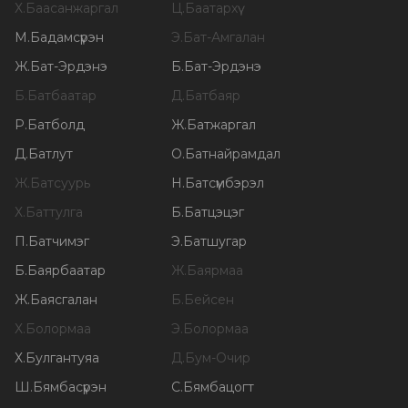
Х
.
Баасанжаргал
Ц
.
Баатархүү
М
.
Бадамсүрэн
Э
.
Бат-Амгалан
Ж
.
Бат-Эрдэнэ
Б
.
Бат-Эрдэнэ
Б
.
Батбаатар
Д
.
Батбаяр
Р
.
Батболд
Ж
.
Батжаргал
Д
.
Батлут
О
.
Батнайрамдал
Ж
.
Батсуурь
Н
.
Батсүмбэрэл
Х
.
Баттулга
Б
.
Батцэцэг
П
.
Батчимэг
Э
.
Батшугар
Б
.
Баярбаатар
Ж
.
Баярмаа
Ж
.
Баясгалан
Б
.
Бейсен
Х
.
Болормаа
Э
.
Болормаа
Х
.
Булгантуяа
Д
.
Бум-Очир
Ш
.
Бямбасүрэн
С
.
Бямбацогт