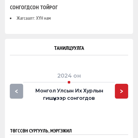
СОНГОГДСОН ТОЙРОГ
Жагсаалт: ХҮН нам
ТАНИЛЦУУЛГА
2024
он
<
>
Монгол Улсын Их Хурлын
гишүүнээр сонгогдов
ТӨГССӨН СУРГУУЛЬ, МЭРГЭЖИЛ