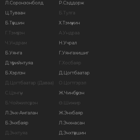
Л
.
Соронзонболд
Р
.
Сэддорж
Ц
.
Туваан
Б
.
Тулга
Б
.
Түвшин
Х
.
Тэмүүжин
Г
.
Тэмүүлэн
А
.
Ундраа
Ч
.
Ундрам
Н
.
Учрал
Б
.
Уянга
Г
.
Уянгахишиг
Д
.
Үүрийнтуяа
Г
.
Хосбаяр
Б
.
Хэрлэн
Д
.
Цогтбаатар
Д
.
Цогтбаатар (Даваа)
О
.
Цогтгэрэл
С
.
Цэнгүүн
Ж
.
Чинбүрэн
Б
.
Чойжилсүрэн
Ө
.
Шижир
Л
.
Энх-Амгалан
Ж
.
Энхбаяр
Б
.
Энхбаяр
Л
.
Энхнасан
Д
.
Энхтуяа
Д
.
Энхтүвшин