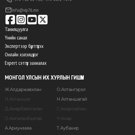
info@vip76.mn
Танилцуулга
Үнийн санал
Экспертээр бүртгүүлэх
Онлайн хэлэлцүүлэг
Expert сэтгүүл захиалах
МОНГОЛ УЛСЫН ИХ ХУРЛЫН ГИШҮҮН
Ж
.
Алдаржавхлан
О
.
Алтангэрэл
Н
.
Алтанхуяг
Н
.
Алтаншагай
Д
.
Амарбаясгалан
С
.
Амарсайхан
О
.
Амгаланбаатар
Ч
.
Анар
А
.
Ариунзаяа
Т
.
Аубакир