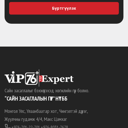
Бүртгүүлэх
Сайн засаглалыг бэхжүүлэхэд хөгжлийн гүүр болно.
“САЙН ЗАСАГЛАЛЫН ГҮҮР” НҮТББ
Монгол Улс, Улаанбаатар хот, Чингэлтэй дүүрэг,
Жуулчны гудамж 4/4, Макс Цамхаг
+976-701-22-701,
+976-8031-7678