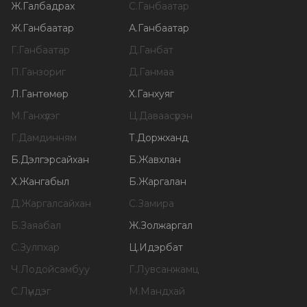
Ж
.
Галбадрах
С
.
Ганбаатар
Ж
.
Ганбаатар
А
.
Ганбаатар
Г
.
Ганбаатар
Д
.
Ганбат
П
.
Ганзориг
Д
.
Ганмаа
Л
.
Гантөмөр
Х
.
Ганхуяг
М
.
Ганхүлэг
Ц
.
Даваасүрэн
Г
.
Дамдинням
Т
.
Доржханд
Б
.
Дэлгэрсайхан
Б
.
Жавхлан
Х
.
Жангабыл
Б
.
Жаргалан
Д
.
Жаргалсайхан
С
.
Замира
Б
.
Заяабал
Ж
.
Золжаргал
С
.
Зулпхар
Ц
.
Идэрбат
Ч
.
Лодойсамбуу
Г
.
Лувсанжамц
С
.
Лүндэг
М
.
Мандхай