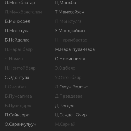
Л
.
Мөнхбаатар
Ц
.
Мөнхбат
Л
.
Мөнхбаясгалан
Т
.
Мөнхсайхан
Б
.
Мөнхсоёл
П
.
Мөнхтулга
Ц
.
Мөнхтуяа
З
.
Мэндсайхан
Б
.
Найдалаа
Н
.
Наранбаатар
П
.
Наранбаяр
М
.
Нарантуяа-Нара
Ч
.
Номин
О
.
Номинчимэг
Н
.
Номтойбаяр
Э
.
Одбаяр
С
.
Одонтуяа
У
.
Отгонбаяр
Г
.
Очирбат
Л
.
Оюун-Эрдэнэ
Б
.
Пунсалмаа
Д
.
Пүрэвдаваа
Б
.
Пүрэвдорж
Д
.
Рэгдэл
П
.
Сайнзориг
Ц
.
Сандаг-Очир
О
.
Саранчулуун
М
.
Сарнай