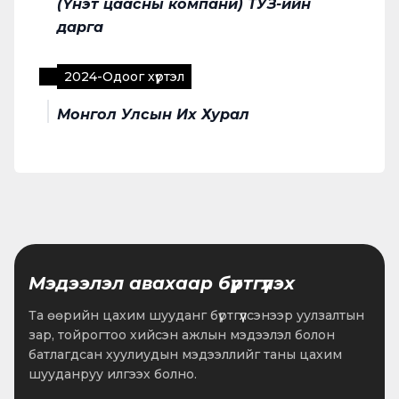
(Үнэт цаасны компани) ТУЗ-ийн
дарга
2024
-
Одоог хүртэл
Монгол Улсын Их Хурал
Мэдээлэл авахаар бүртгүүлэх
Та өөрийн цахим шууданг бүртгүүлсэнээр уулзалтын
зар, тойрогтоо хийсэн ажлын мэдээлэл болон
батлагдсан хуулиудын мэдээллийг таны цахим
шууданруу илгээх болно.