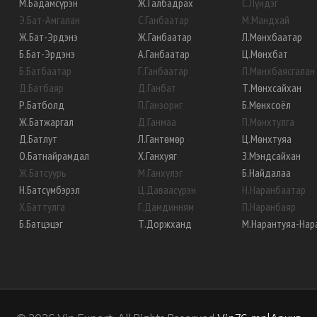
М
.
Бадамсүрэн
Ж
.
Галбадрах
С
.
Лүндэг
Э
.
Бат-Амгалан
С
.
Ганбаатар
М
.
Мандхай
Ж
.
Бат-Эрдэнэ
Ж
.
Ганбаатар
Л
.
Мөнхбаатар
Б
.
Бат-Эрдэнэ
А
.
Ганбаатар
Ц
.
Мөнхбат
Б
.
Батбаатар
Г
.
Ганбаатар
Л
.
Мөнхбаясгалан
Д
.
Батбаяр
Д
.
Ганбат
Т
.
Мөнхсайхан
Р
.
Батболд
П
.
Ганзориг
Б
.
Мөнхсоёл
Ж
.
Батжаргал
Д
.
Ганмаа
П
.
Мөнхтулга
Д
.
Батлут
Л
.
Гантөмөр
Ц
.
Мөнхтуяа
О
.
Батнайрамдал
Х
.
Ганхуяг
З
.
Мэндсайхан
Ж
.
Батсуурь
М
.
Ганхүлэг
Б
.
Найдалаа
Н
.
Батсүмбэрэл
Ц
.
Даваасүрэн
Н
.
Наранбаатар
Х
.
Баттулга
Г
.
Дамдинням
П
.
Наранбаяр
Б
.
Батцэцэг
Т
.
Доржханд
М
.
Нарантуяа-Нар