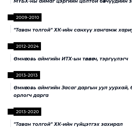
МҮБХ-ны аймаг цэргийн цолтой бөхчүүдийн зө
2009
-
2010
"Таван толгой" ХК-ийн санхүү хангамж хари
2012
-
2024
Өмнөговь аймгийн ИТХ-ын төлөөлөгч, тэргүүлэгч
2013
-
2013
Өмнөговь аймгийн Засаг даргын уул уурхай, 
орлогч дарга
2013
-
2020
"Таван толгой" ХК-ийн гүйцэтгэх захирал