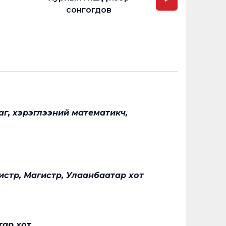
сонгогдов
дарга
аг, хэрэглээний математикч,
стр, Магистр, Улаанбаатар хот
тар хот