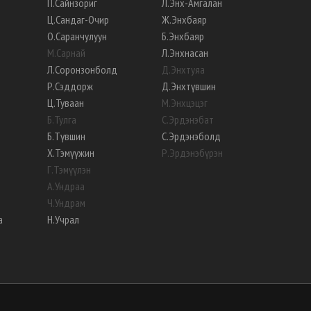
П
.
Сайнзориг
Л
.
Энх-Амгалан
Ц
.
Сандаг-Очир
Ж
.
Энхбаяр
О
.
Саранчулуун
Б
.
Энхбаяр
М
.
Сарнай
Л
.
Энхнасан
Л
.
Соронзонболд
Д
.
Энхтуяа
Р
.
Сэддорж
Д
.
Энхтүвшин
Ц
.
Туваан
М
.
Энхцэцэг
Б
.
Тулга
С
.
Эрдэнэбат
Б
.
Түвшин
С
.
Эрдэнэболд
Х
.
Тэмүүжин
Р
.
Эрдэнэбүрэн
Г
.
Тэмүүлэн
А
.
Ундраа
Ч
.
Ундрам
а
Н
.
Учрал