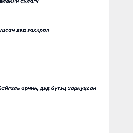
влөлийн ахлагч
уцсан дэд захирал
байгаль орчин, дэд бүтэц хариуцсан