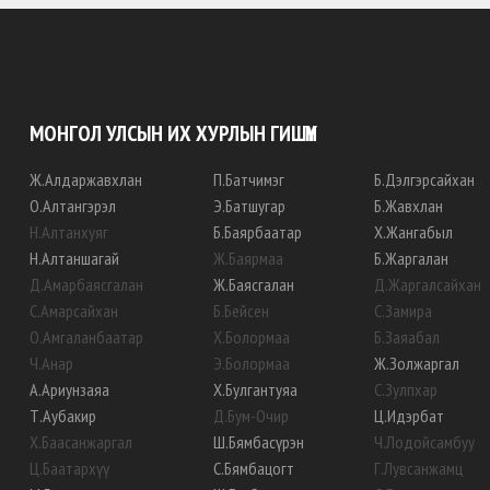
МОНГОЛ УЛСЫН ИХ ХУРЛЫН ГИШҮҮН
Ж
.
Алдаржавхлан
П
.
Батчимэг
Б
.
Дэлгэрсайхан
О
.
Алтангэрэл
Э
.
Батшугар
Б
.
Жавхлан
Н
.
Алтанхуяг
Б
.
Баярбаатар
Х
.
Жангабыл
Н
.
Алтаншагай
Ж
.
Баярмаа
Б
.
Жаргалан
Д
.
Амарбаясгалан
Ж
.
Баясгалан
Д
.
Жаргалсайхан
С
.
Амарсайхан
Б
.
Бейсен
С
.
Замира
О
.
Амгаланбаатар
Х
.
Болормаа
Б
.
Заяабал
Ч
.
Анар
Э
.
Болормаа
Ж
.
Золжаргал
А
.
Ариунзаяа
Х
.
Булгантуяа
С
.
Зулпхар
Т
.
Аубакир
Д
.
Бум-Очир
Ц
.
Идэрбат
Х
.
Баасанжаргал
Ш
.
Бямбасүрэн
Ч
.
Лодойсамбуу
Ц
.
Баатархүү
С
.
Бямбацогт
Г
.
Лувсанжамц