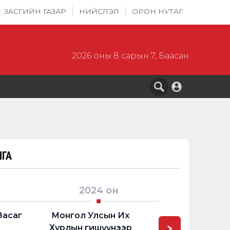
ЗАСГИЙН ГАЗАР
НИЙСЛЭЛ
ОРОН НУТАГ
2026 оны 8 сарын 7, Баасан
ГА
2024
он
2024
Засаг
Монгол Улсын Их
Эдийн засг
>
Хурлын гишүүнээр
байнгын хор