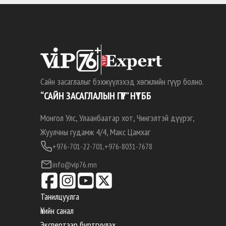
Сайн засаглалыг бэхжүүлэхэд хөгжлийн гүүр болно.
“САЙН ЗАСАГЛАЛЫН ГҮҮР” НҮТББ
Монгол Улс, Улаанбаатар хот, Чингэлтэй дүүрэг,
Жуулчны гудамж 4/4, Макс Цамхаг
+976-701-22-701,
+976-8031-7678
info@vip76.mn
Танилцуулга
Үнийн санал
Экспертээр бүртгүүлэх