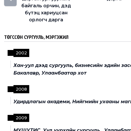
байгаль орчин, дэд
бүтэц хариуцсан
орлогч дарга
ТӨГССӨН СУРГУУЛЬ, МЭРГЭЖИЛ
2002
Хан-уул дээд сургууль, бизнесийн эдийн зас
Бакалавр, Улаанбаатар хот
2008
Удирдлагын академи, Нийгмийн ухааны маги
2009
МУШУТИС, Уул уурхайн сургууль , Улаанбаа