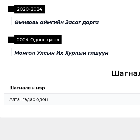
2020
-
2024
Өмнөговь аймгийн Засаг дарга
2024
-
Одоог хүртэл
Монгол Улсын Их Хурлын гишүүн
Шагна
Шагналын нэр
Алтангадас одон