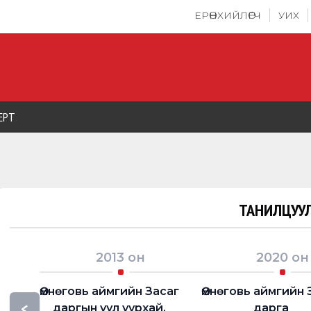
ЕРӨНХИЙЛӨГЧ
УИХ
ЕРТ
ТАНИЛЦУУЛ
2013
он
2020
он
Өмнөговь аймгийн Засаг
Өмнөговь аймгийн 
<
даргын уул уурхай,
дарга