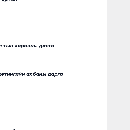
йнгын хорооны дарга
кетингийн албаны дарга