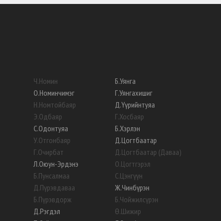
Ч
.
Номин
Б
.
Уянга
О
.
Номинчимэг
Г
.
Уянгахишиг
Н
.
Номтойбаяр
Д
.
Үүрийнтуяа
Э
.
Одбаяр
Г
.
Хосбаяр
С
.
Одонтуяа
Б
.
Хэрлэн
У
.
Отгонбаяр
Д
.
Цогтбаатар
Г
.
Очирбат
Д
.
Цогтбаатар (Даваа)
Л
.
Оюун-Эрдэнэ
О
.
Цогтгэрэл
Б
.
Пунсалмаа
С
.
Цэнгүүн
Д
.
Пүрэвдаваа
Ж
.
Чинбүрэн
Б
.
Пүрэвдорж
Б
.
Чойжилсүрэн
Д
.
Рэгдэл
Ө
.
Шижир