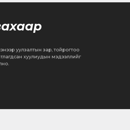
вахаар
сэнээр уулзалтын зар, тойрогтоо
атлагдсан хуулиудын мэдээллийг
лно.