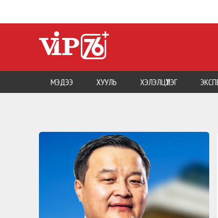
МЭДЭЭ
ХУУЛЬ
ХЭЛЭЛЦҮҮЛЭГ
ЭКСП