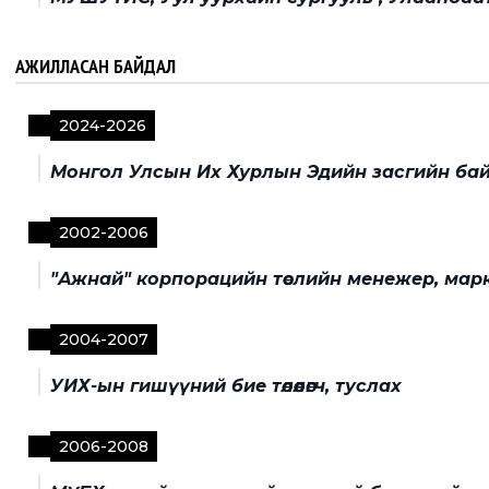
АЖИЛЛАСАН БАЙДАЛ
2024
-
2026
Монгол Улсын Их Хурлын Эдийн засгийн ба
2002
-
2006
"Ажнай" корпорацийн төслийн менежер, мар
2004
-
2007
УИХ-ын гишүүний бие төлөөлөгч, туслах
2006
-
2008