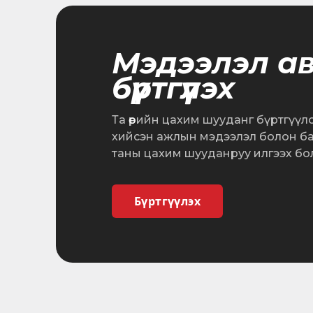
Мэдээлэл а
бүртгүүлэх
Та өөрийн цахим шууданг бүртгүүл
хийсэн ажлын мэдээлэл болон б
таны цахим шууданруу илгээх бо
Бүртгүүлэх