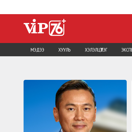
МЭДЭЭ
ХУУЛЬ
ХЭЛЭЛЦҮҮЛЭГ
ЭКСП