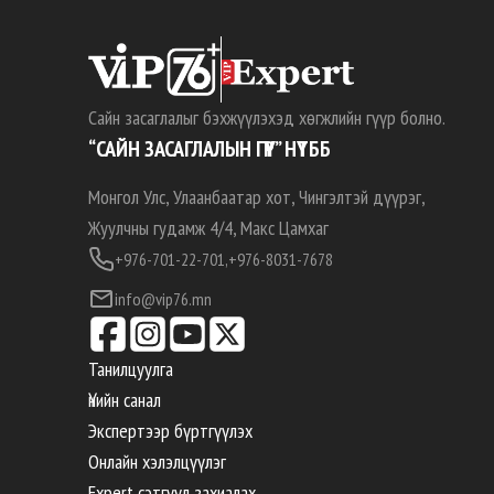
Сайн засаглалыг бэхжүүлэхэд хөгжлийн гүүр болно.
“САЙН ЗАСАГЛАЛЫН ГҮҮР” НҮТББ
Монгол Улс, Улаанбаатар хот, Чингэлтэй дүүрэг,
Жуулчны гудамж 4/4, Макс Цамхаг
+976-701-22-701,
+976-8031-7678
info@vip76.mn
Танилцуулга
Үнийн санал
Экспертээр бүртгүүлэх
Онлайн хэлэлцүүлэг
Expert сэтгүүл захиалах