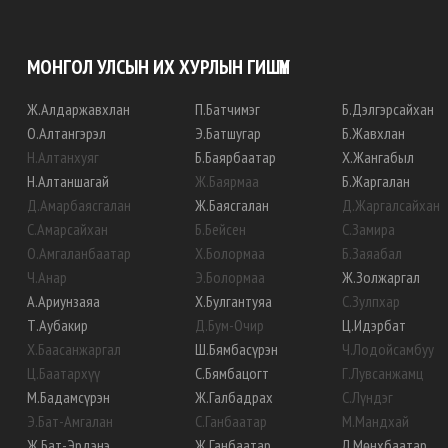
МОНГОЛ УЛСЫН ИХ ХУРЛЫН ГИШҮҮН
Ж
.
Алдаржавхлан
П
.
Батчимэг
Б
.
Дэлгэрсайхан
О
.
Алтангэрэл
Э
.
Батшугар
Б
.
Жавхлан
Н
.
Алтанхуяг
Б
.
Баярбаатар
Х
.
Жангабыл
Н
.
Алтаншагай
Ж
.
Баярмаа
Б
.
Жаргалан
Д
.
Амарбаясгалан
Ж
.
Баясгалан
Д
.
Жаргалсайхан
С
.
Амарсайхан
Б
.
Бейсен
С
.
Замира
О
.
Амгаланбаатар
Х
.
Болормаа
Б
.
Заяабал
Ч
.
Анар
Э
.
Болормаа
Ж
.
Золжаргал
А
.
Ариунзаяа
Х
.
Булгантуяа
С
.
Зулпхар
Т
.
Аубакир
Д
.
Бум-Очир
Ц
.
Идэрбат
Х
.
Баасанжаргал
Ш
.
Бямбасүрэн
Ч
.
Лодойсамбуу
Ц
.
Баатархүү
С
.
Бямбацогт
Г
.
Лувсанжамц
М
.
Бадамсүрэн
Ж
.
Галбадрах
С
.
Лүндэг
Э
.
Бат-Амгалан
С
.
Ганбаатар
М
.
Мандхай
Ж
.
Бат-Эрдэнэ
Ж
.
Ганбаатар
Л
.
Мөнхбаатар