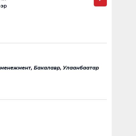
ээр
н менежмент, Бакалавр, Улаанбаатар