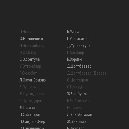
Ч
.
Номин
Б
.
Уянга
О
.
Номинчимэг
Г
.
Уянгахишиг
Н
.
Номтойбаяр
Д
.
Үүрийнтуяа
Э
.
Одбаяр
Г
.
Хосбаяр
С
.
Одонтуяа
Б
.
Хэрлэн
У
.
Отгонбаяр
Д
.
Цогтбаатар
Г
.
Очирбат
Д
.
Цогтбаатар (Даваа)
Л
.
Оюун-Эрдэнэ
О
.
Цогтгэрэл
Б
.
Пунсалмаа
С
.
Цэнгүүн
Д
.
Пүрэвдаваа
Ж
.
Чинбүрэн
Б
.
Пүрэвдорж
Б
.
Чойжилсүрэн
Д
.
Рэгдэл
Ө
.
Шижир
П
.
Сайнзориг
Л
.
Энх-Амгалан
Ц
.
Сандаг-Очир
Ж
.
Энхбаяр
О
.
Саранчулуун
Б
.
Энхбаяр