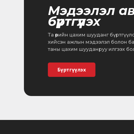
Мэдээлэл а
бүртгүүлэх
Та өөрийн цахим шууданг бүртгүүл
хийсэн ажлын мэдээлэл болон б
таны цахим шууданруу илгээх бо
Бүртгүүлэх