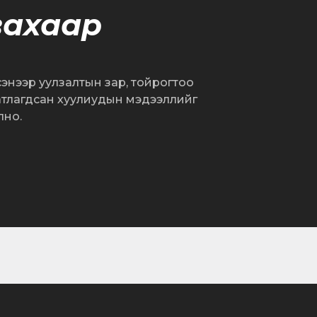
вахаар
сэнээр уулзалтын зар, тойрогтоо
атлагдсан хуулиудын мэдээллийг
лно.