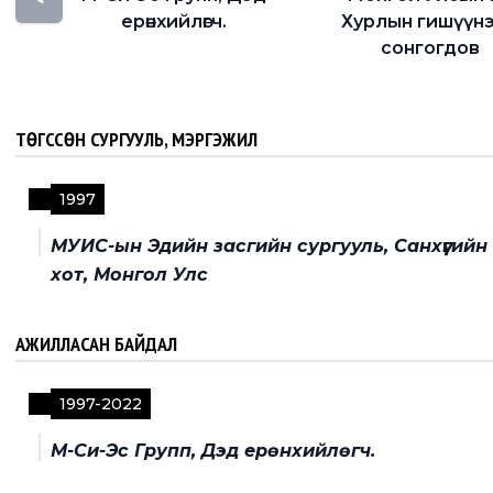
ерөнхийлөгч.
Хурлын гишүүн
сонгогдов
ТӨГССӨН СУРГУУЛЬ, МЭРГЭЖИЛ
1997
МУИС-ын Эдийн засгийн сургууль, Санхүүгий
хот, Монгол Улс
АЖИЛЛАСАН БАЙДАЛ
1997
-
2022
М-Си-Эс Групп, Дэд ерөнхийлөгч.