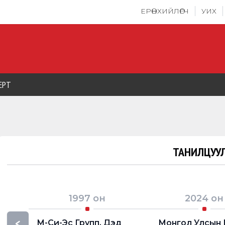
ЕРӨНХИЙЛӨГЧ
УИХ
ЕРТ
ТАНИЛЦУУЛ
1997
он
2024
он
<
М-Си-Эс Групп, Дэд
Монгол Улсын 