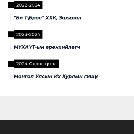
2022
-
2024
"Би Тү Брос" ХХК, Захирал
2023
-
2024
МҮХАҮТ-ын ерөнхийлөгч
2024
-
Одоог хүртэл
Монгол Улсын Их Хурлын гишүүн