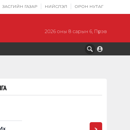
ЗАСГИЙН ГАЗАР
НИЙСЛЭЛ
ОРОН НУТАГ
2026 оны 8 сарын 6, Пүрэв
ГА
>
Их