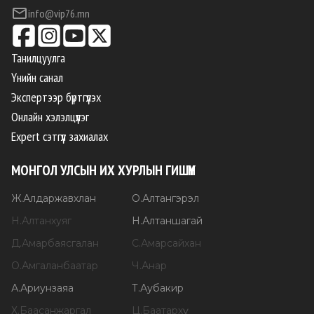
info@vip76.mn
Танилцуулга
Үнийн санал
Экспертээр бүртгүүлэх
Онлайн хэлэлцүүлэг
Expert сэтгүүл захиалах
МОНГОЛ УЛСЫН ИХ ХУРЛЫН ГИШҮҮН
Ж
.
Алдаржавхлан
О
.
Алтангэрэл
Н
.
Алтанхуяг
Н
.
Алтаншагай
Д
.
Амарбаясгалан
С
.
Амарсайхан
О
.
Амгаланбаатар
Ч
.
Анар
А
.
Ариунзаяа
Т
.
Аубакир
Х
.
Баасанжаргал
Ц
.
Баатархүү