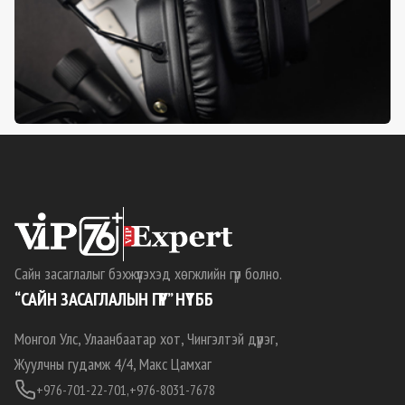
Сайн засаглалыг бэхжүүлэхэд хөгжлийн гүүр болно.
“САЙН ЗАСАГЛАЛЫН ГҮҮР” НҮТББ
Монгол Улс, Улаанбаатар хот, Чингэлтэй дүүрэг,
Жуулчны гудамж 4/4, Макс Цамхаг
+976-701-22-701,
+976-8031-7678