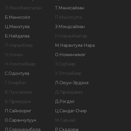
Л
.
Мөнхбаясгалан
Т
.
Мөнхсайхан
Б
.
Мөнхсоёл
П
.
Мөнхтулга
Ц
.
Мөнхтуяа
З
.
Мэндсайхан
Б
.
Найдалаа
Н
.
Наранбаатар
П
.
Наранбаяр
М
.
Нарантуяа-Нара
Ч
.
Номин
О
.
Номинчимэг
Н
.
Номтойбаяр
Э
.
Одбаяр
С
.
Одонтуяа
У
.
Отгонбаяр
Г
.
Очирбат
Л
.
Оюун-Эрдэнэ
Б
.
Пунсалмаа
Д
.
Пүрэвдаваа
Б
.
Пүрэвдорж
Д
.
Рэгдэл
П
.
Сайнзориг
Ц
.
Сандаг-Очир
О
.
Саранчулуун
М
.
Сарнай
Л
.
Соронзонболд
Р
.
Сэддорж