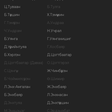
Ц
.
Туваан
Б
.
Тулга
Б
.
Түвшин
Х
.
Тэмүүжин
Г
.
Тэмүүлэн
А
.
Ундраа
Ч
.
Ундрам
Н
.
Учрал
Б
.
Уянга
Г
.
Уянгахишиг
Д
.
Үүрийнтуяа
Г
.
Хосбаяр
Б
.
Хэрлэн
Д
.
Цогтбаатар
Д
.
Цогтбаатар (Даваа)
О
.
Цогтгэрэл
С
.
Цэнгүүн
Ж
.
Чинбүрэн
Б
.
Чойжилсүрэн
Ө
.
Шижир
Л
.
Энх-Амгалан
Ж
.
Энхбаяр
Б
.
Энхбаяр
Л
.
Энхнасан
Д
.
Энхтуяа
Д
.
Энхтүвшин
М
.
Энхцэцэг
С
.
Эрдэнэбат