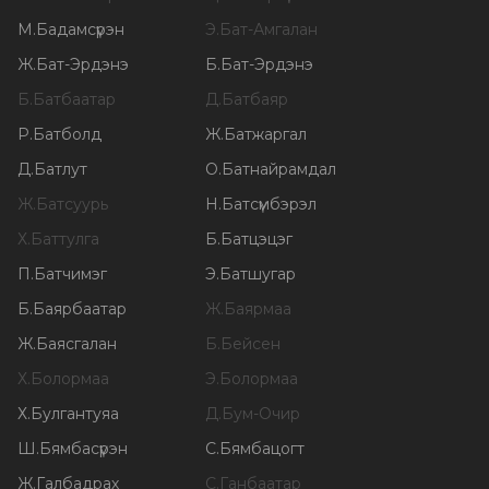
М
.
Бадамсүрэн
Э
.
Бат-Амгалан
Ж
.
Бат-Эрдэнэ
Б
.
Бат-Эрдэнэ
Б
.
Батбаатар
Д
.
Батбаяр
Р
.
Батболд
Ж
.
Батжаргал
Д
.
Батлут
О
.
Батнайрамдал
Ж
.
Батсуурь
Н
.
Батсүмбэрэл
Х
.
Баттулга
Б
.
Батцэцэг
П
.
Батчимэг
Э
.
Батшугар
Б
.
Баярбаатар
Ж
.
Баярмаа
Ж
.
Баясгалан
Б
.
Бейсен
Х
.
Болормаа
Э
.
Болормаа
Х
.
Булгантуяа
Д
.
Бум-Очир
Ш
.
Бямбасүрэн
С
.
Бямбацогт
Ж
.
Галбадрах
С
.
Ганбаатар