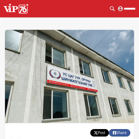
Post
Share