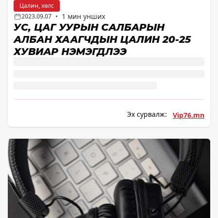
Цалин, хөлс
1 мин унших
2023.09.07
•
УС, ЦАГ УУРЫН САЛБАРЫН
АЛБАН ХААГЧДЫН ЦАЛИН 20-25
ХУВИАР НЭМЭГДЛЭЭ
Эх сурвалж:
Vip76.mn