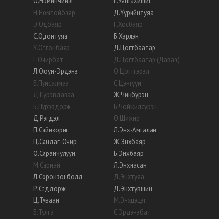
О
.
Номинчимэг
Г
.
Уянгахишиг
Н
.
Номтойбаяр
Д
.
Үүрийнтуяа
Э
.
Одбаяр
Г
.
Хосбаяр
С
.
Одонтуяа
Б
.
Хэрлэн
У
.
Отгонбаяр
Д
.
Цогтбаатар
Г
.
Очирбат
Д
.
Цогтбаатар (Даваа)
Л
.
Оюун-Эрдэнэ
О
.
Цогтгэрэл
Б
.
Пунсалмаа
С
.
Цэнгүүн
Д
.
Пүрэвдаваа
Ж
.
Чинбүрэн
Б
.
Пүрэвдорж
Б
.
Чойжилсүрэн
Д
.
Рэгдэл
Ө
.
Шижир
П
.
Сайнзориг
Л
.
Энх-Амгалан
Ц
.
Сандаг-Очир
Ж
.
Энхбаяр
О
.
Саранчулуун
Б
.
Энхбаяр
М
.
Сарнай
Л
.
Энхнасан
Л
.
Соронзонболд
Д
.
Энхтуяа
Р
.
Сэддорж
Д
.
Энхтүвшин
Ц
.
Туваан
М
.
Энхцэцэг
Б
.
Тулга
С
.
Эрдэнэбат