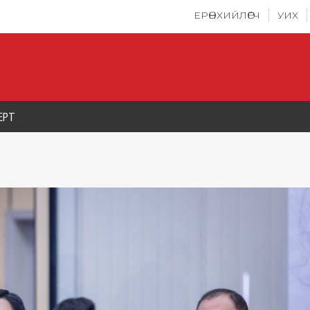
ЕРӨНХИЙЛӨГЧ
УИХ
ЕРТ