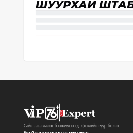
ШУУРХАЙ ШТАБ
Сайн засаглалыг бэхжүүлэхэд хөгжлийн гүүр болно.