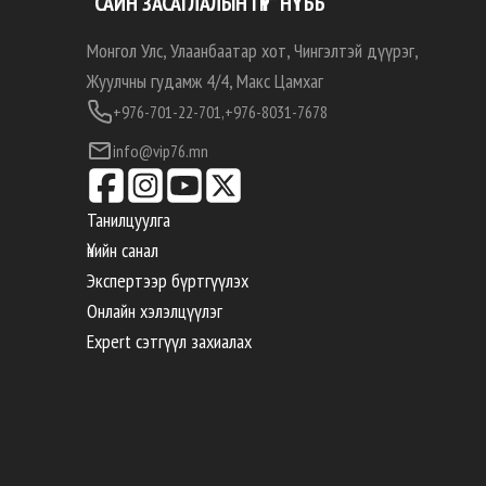
“САЙН ЗАСАГЛАЛЫН ГҮҮР” НҮТББ
Монгол Улс, Улаанбаатар хот, Чингэлтэй дүүрэг,
Жуулчны гудамж 4/4, Макс Цамхаг
+976-701-22-701,
+976-8031-7678
info@vip76.mn
Танилцуулга
Үнийн санал
Экспертээр бүртгүүлэх
Онлайн хэлэлцүүлэг
Expert сэтгүүл захиалах