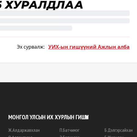
 ХУРАЛДЛАА
Эх сурвалж:
УИХ-ын гишүүний Ажлын алба
МОНГОЛ УЛСЫН ИХ ХУРЛЫН ГИШҮҮН
Ж
.
Алдаржавхлан
П
.
Батчимэг
Б
.
Дэлгэрсайхан