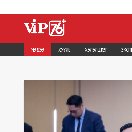
МЭДЭЭ
ХУУЛЬ
ХЭЛЭЛЦҮҮЛЭГ
ЭКСП