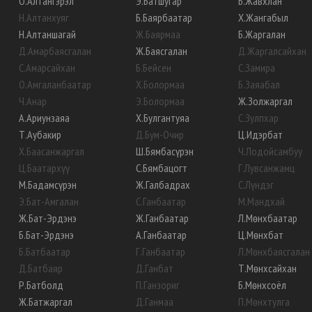
О
.
Алтангэрэл
Э
.
Батшугар
Б
.
Жавхлан
Н
.
Алтанхуяг
Б
.
Баярбаатар
Х
.
Жангабыл
Н
.
Алтаншагай
Ж
.
Баярмаа
Б
.
Жаргалан
Д
.
Амарбаясгалан
Ж
.
Баясгалан
Д
.
Жаргалсайхан
С
.
Амарсайхан
Б
.
Бейсен
С
.
Замира
О
.
Амгаланбаатар
Х
.
Болормаа
Б
.
Заяабал
Ч
.
Анар
Э
.
Болормаа
Ж
.
Золжаргал
А
.
Ариунзаяа
Х
.
Булгантуяа
С
.
Зулпхар
Т
.
Аубакир
Д
.
Бум-Очир
Ц
.
Идэрбат
Х
.
Баасанжаргал
Ш
.
Бямбасүрэн
Ч
.
Лодойсамбуу
Ц
.
Баатархүү
С
.
Бямбацогт
Г
.
Лувсанжамц
М
.
Бадамсүрэн
Ж
.
Галбадрах
С
.
Лүндэг
Э
.
Бат-Амгалан
С
.
Ганбаатар
М
.
Мандхай
Ж
.
Бат-Эрдэнэ
Ж
.
Ганбаатар
Л
.
Мөнхбаатар
Б
.
Бат-Эрдэнэ
А
.
Ганбаатар
Ц
.
Мөнхбат
Б
.
Батбаатар
Г
.
Ганбаатар
Л
.
Мөнхбаясгалан
Д
.
Батбаяр
Д
.
Ганбат
Т
.
Мөнхсайхан
Р
.
Батболд
П
.
Ганзориг
Б
.
Мөнхсоёл
Ж
.
Батжаргал
Д
.
Ганмаа
П
.
Мөнхтулга