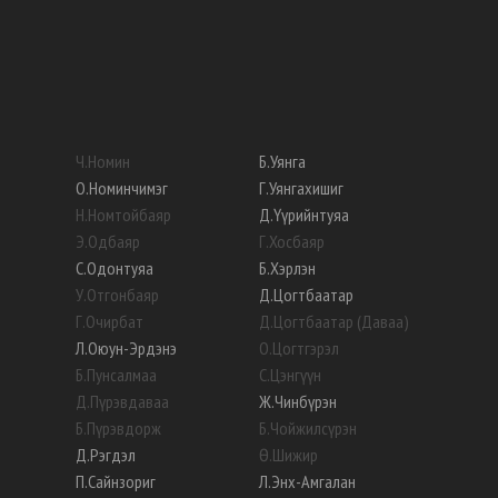
Ч
.
Номин
Б
.
Уянга
О
.
Номинчимэг
Г
.
Уянгахишиг
Н
.
Номтойбаяр
Д
.
Үүрийнтуяа
Э
.
Одбаяр
Г
.
Хосбаяр
С
.
Одонтуяа
Б
.
Хэрлэн
У
.
Отгонбаяр
Д
.
Цогтбаатар
Г
.
Очирбат
Д
.
Цогтбаатар (Даваа)
Л
.
Оюун-Эрдэнэ
О
.
Цогтгэрэл
Б
.
Пунсалмаа
С
.
Цэнгүүн
Д
.
Пүрэвдаваа
Ж
.
Чинбүрэн
Б
.
Пүрэвдорж
Б
.
Чойжилсүрэн
Д
.
Рэгдэл
Ө
.
Шижир
П
.
Сайнзориг
Л
.
Энх-Амгалан