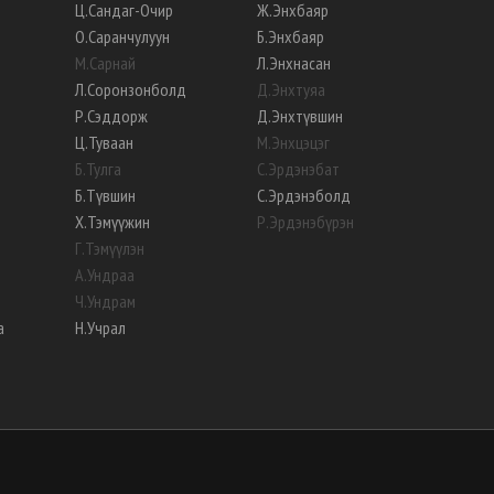
Ц
.
Сандаг-Очир
Ж
.
Энхбаяр
О
.
Саранчулуун
Б
.
Энхбаяр
М
.
Сарнай
Л
.
Энхнасан
Л
.
Соронзонболд
Д
.
Энхтуяа
Р
.
Сэддорж
Д
.
Энхтүвшин
Ц
.
Туваан
М
.
Энхцэцэг
Б
.
Тулга
С
.
Эрдэнэбат
Б
.
Түвшин
С
.
Эрдэнэболд
Х
.
Тэмүүжин
Р
.
Эрдэнэбүрэн
Г
.
Тэмүүлэн
А
.
Ундраа
Ч
.
Ундрам
а
Н
.
Учрал