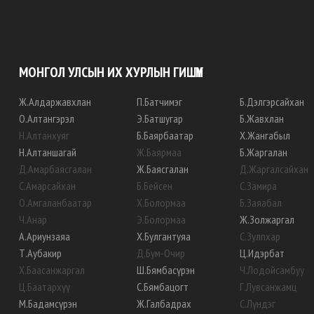
МОНГОЛ УЛСЫН ИХ ХУРЛЫН ГИШҮҮН
Ж
.
Алдаржавхлан
П
.
Батчимэг
Б
.
Дэлгэрсайхан
О
.
Алтангэрэл
Э
.
Батшугар
Б
.
Жавхлан
Н
.
Алтанхуяг
Б
.
Баярбаатар
Х
.
Жангабыл
Н
.
Алтаншагай
Ж
.
Баярмаа
Б
.
Жаргалан
Д
.
Амарбаясгалан
Ж
.
Баясгалан
Д
.
Жаргалсайхан
С
.
Амарсайхан
Б
.
Бейсен
С
.
Замира
О
.
Амгаланбаатар
Х
.
Болормаа
Б
.
Заяабал
Ч
.
Анар
Э
.
Болормаа
Ж
.
Золжаргал
А
.
Ариунзаяа
Х
.
Булгантуяа
С
.
Зулпхар
Т
.
Аубакир
Д
.
Бум-Очир
Ц
.
Идэрбат
Х
.
Баасанжаргал
Ш
.
Бямбасүрэн
Ч
.
Лодойсамбуу
Ц
.
Баатархүү
С
.
Бямбацогт
Г
.
Лувсанжамц
М
.
Бадамсүрэн
Ж
.
Галбадрах
С
.
Лүндэг