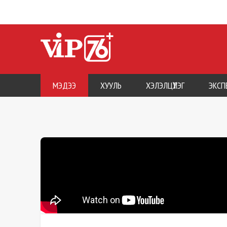
МЭДЭЭ
ХУУЛЬ
ХЭЛЭЛЦҮҮЛЭГ
ЭКСП