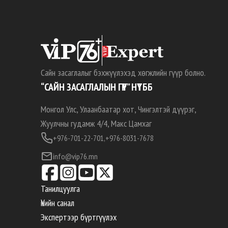
Сайн засаглалыг бэхжүүлэхэд хөгжлийн гүүр болно.
“САЙН ЗАСАГЛАЛЫН ГҮҮР” НҮТББ
Монгол Улс, Улаанбаатар хот, Чингэлтэй дүүрэг,
Жуулчны гудамж 4/4, Макс Цамхаг
+976-701-22-701,
+976-8031-7678
info@vip76.mn
Танилцуулга
Үнийн санал
Экспертээр бүртгүүлэх