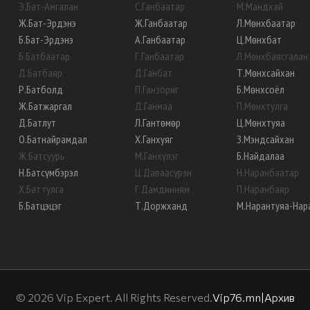
Э
.
Бат-Амгалан
С
.
Ганбаатар
М
.
Мандхай
Ж
.
Бат-Эрдэнэ
Ж
.
Ганбаатар
Л
.
Мөнхбаатар
Б
.
Бат-Эрдэнэ
А
.
Ганбаатар
Ц
.
Мөнхбат
Б
.
Батбаатар
Г
.
Ганбаатар
Л
.
Мөнхбаясгалан
Д
.
Батбаяр
Д
.
Ганбат
Т
.
Мөнхсайхан
Р
.
Батболд
П
.
Ганзориг
Б
.
Мөнхсоёл
Ж
.
Батжаргал
Д
.
Ганмаа
П
.
Мөнхтулга
Д
.
Батлут
Л
.
Гантөмөр
Ц
.
Мөнхтуяа
О
.
Батнайрамдал
Х
.
Ганхуяг
З
.
Мэндсайхан
Ж
.
Батсуурь
М
.
Ганхүлэг
Б
.
Найдалаа
Н
.
Батсүмбэрэл
Ц
.
Даваасүрэн
Н
.
Наранбаатар
Х
.
Баттулга
Г
.
Дамдинням
П
.
Наранбаяр
Б
.
Батцэцэг
Т
.
Доржханд
М
.
Нарантуяа-Нар
©
2026
Vip Expert. All Rights Reserved.
Vip76.mn
|
Архив