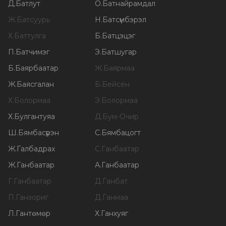
Д
.
Батлут
О
.
Батнайрамдал
Ж
.
Батсуурь
Н
.
Батсүмбэрэл
Х
.
Баттулга
Б
.
Батцэцэг
П
.
Батчимэг
Э
.
Батшугар
Б
.
Баярбаатар
Ж
.
Баярмаа
Ж
.
Баясгалан
Б
.
Бейсен
Х
.
Болормаа
Э
.
Болормаа
Х
.
Булгантуяа
Д
.
Бум-Очир
Ш
.
Бямбасүрэн
С
.
Бямбацогт
Ж
.
Галбадрах
С
.
Ганбаатар
Ж
.
Ганбаатар
А
.
Ганбаатар
Г
.
Ганбаатар
Д
.
Ганбат
П
.
Ганзориг
Д
.
Ганмаа
Л
.
Гантөмөр
Х
.
Ганхуяг