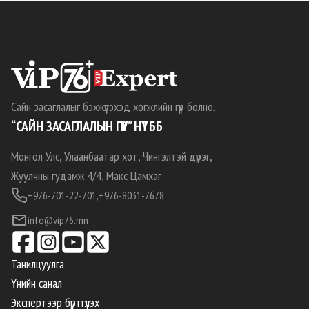
Сайн засаглалыг бэхжүүлэхэд хөгжлийн гүүр болно.
“САЙН ЗАСАГЛАЛЫН ГҮҮР” НҮТББ
Монгол Улс, Улаанбаатар хот, Чингэлтэй дүүрэг,
Жуулчны гудамж 4/4, Макс Цамхаг
+976-701-22-701,
+976-8031-7678
info@vip76.mn
Танилцуулга
Үнийн санал
Экспертээр бүртгүүлэх