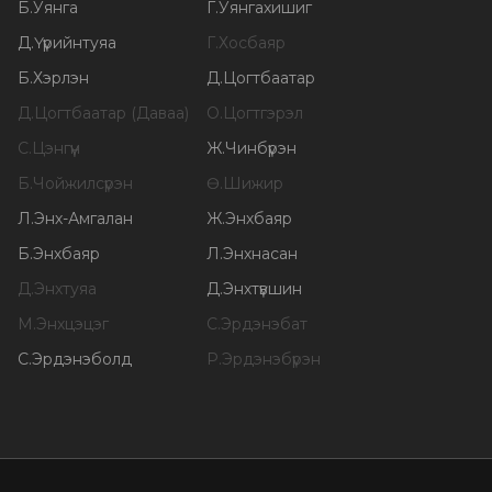
Б
.
Уянга
Г
.
Уянгахишиг
Д
.
Үүрийнтуяа
Г
.
Хосбаяр
Б
.
Хэрлэн
Д
.
Цогтбаатар
Д
.
Цогтбаатар (Даваа)
О
.
Цогтгэрэл
С
.
Цэнгүүн
Ж
.
Чинбүрэн
Б
.
Чойжилсүрэн
Ө
.
Шижир
Л
.
Энх-Амгалан
Ж
.
Энхбаяр
Б
.
Энхбаяр
Л
.
Энхнасан
Д
.
Энхтуяа
Д
.
Энхтүвшин
М
.
Энхцэцэг
С
.
Эрдэнэбат
С
.
Эрдэнэболд
Р
.
Эрдэнэбүрэн