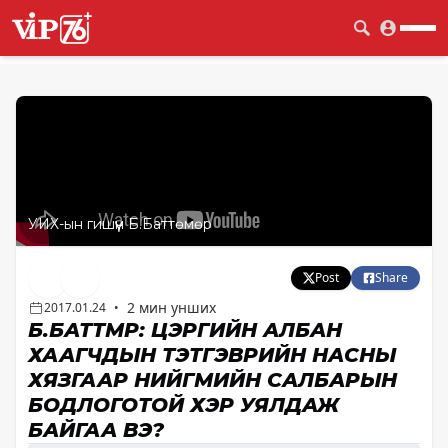
УИХ-ын гишүүн Б.Баттөмөр
Post
Share
2 мин унших
2017.01.24
•
Б.БАТТӨМӨР: ЦЭРГИЙН АЛБАН
ХААГЧДЫН ТЭТГЭВРИЙН НАСНЫ
ХЯЗГААР НИЙГМИЙН САЛБАРЫН
БОДЛОГОТОЙ ХЭР УЯЛДАЖ
БАЙГАА ВЭ?