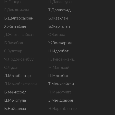
М
.
Ганхүлэг
Ц
.
Даваасүрэн
Г
.
Дамдинням
Т
.
Доржханд
Б
.
Дэлгэрсайхан
Б
.
Жавхлан
Х
.
Жангабыл
Б
.
Жаргалан
Д
.
Жаргалсайхан
С
.
Замира
Б
.
Заяабал
Ж
.
Золжаргал
С
.
Зулпхар
Ц
.
Идэрбат
Ч
.
Лодойсамбуу
Г
.
Лувсанжамц
С
.
Лүндэг
М
.
Мандхай
Л
.
Мөнхбаатар
Ц
.
Мөнхбат
Л
.
Мөнхбаясгалан
Т
.
Мөнхсайхан
Б
.
Мөнхсоёл
П
.
Мөнхтулга
Ц
.
Мөнхтуяа
З
.
Мэндсайхан
Б
.
Найдалаа
Н
.
Наранбаатар