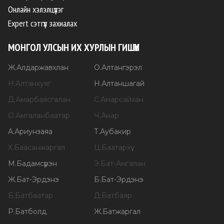
Онлайн хэлэлцүүлэг
Expert сэтгүүл захиалах
МОНГОЛ УЛСЫН ИХ ХУРЛЫН ГИШҮҮН
Ж
.
Алдаржавхлан
О
.
Алтангэрэл
Н
.
Алтанхуяг
Н
.
Алтаншагай
Д
.
Амарбаясгалан
С
.
Амарсайхан
О
.
Амгаланбаатар
Ч
.
Анар
А
.
Ариунзаяа
Т
.
Аубакир
Х
.
Баасанжаргал
Ц
.
Баатархүү
М
.
Бадамсүрэн
Э
.
Бат-Амгалан
Ж
.
Бат-Эрдэнэ
Б
.
Бат-Эрдэнэ
Б
.
Батбаатар
Д
.
Батбаяр
Р
.
Батболд
Ж
.
Батжаргал