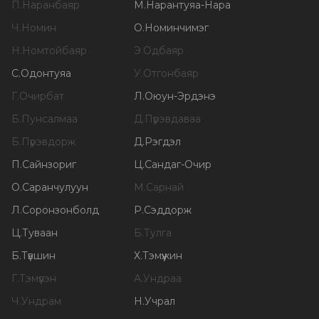
П
.
Наранбаяр
М
.
Нарантуяа-Нара
Ч
.
Номин
О
.
Номинчимэг
Н
.
Номтойбаяр
Э
.
Одбаяр
С
.
Одонтуяа
У
.
Отгонбаяр
Г
.
Очирбат
Л
.
Оюун-Эрдэнэ
Б
.
Пунсалмаа
Д
.
Пүрэвдаваа
Б
.
Пүрэвдорж
Д
.
Рэгдэл
П
.
Сайнзориг
Ц
.
Сандаг-Очир
О
.
Саранчулуун
М
.
Сарнай
Л
.
Соронзонболд
Р
.
Сэддорж
Ц
.
Туваан
Б
.
Тулга
Б
.
Түвшин
Х
.
Тэмүүжин
Г
.
Тэмүүлэн
А
.
Ундраа
Ч
.
Ундрам
Н
.
Учрал