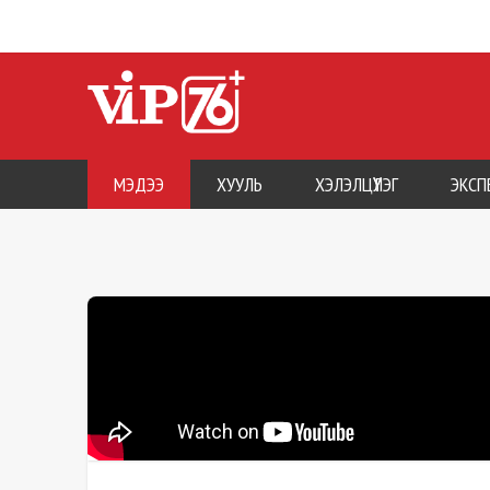
МЭДЭЭ
ХУУЛЬ
ХЭЛЭЛЦҮҮЛЭГ
ЭКСП