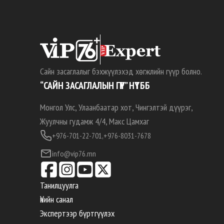
Сайн засаглалыг бэхжүүлэхэд хөгжлийн гүүр болно.
“САЙН ЗАСАГЛАЛЫН ГҮҮР” НҮТББ
Монгол Улс, Улаанбаатар хот, Чингэлтэй дүүрэг,
Жуулчны гудамж 4/4, Макс Цамхаг
+976-701-22-701,
+976-8031-7678
info@vip76.mn
Танилцуулга
Үнийн санал
Экспертээр бүртгүүлэх