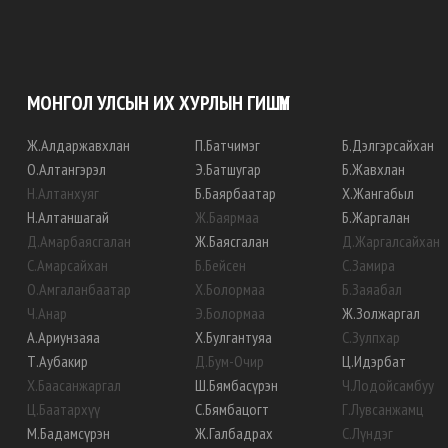
МОНГОЛ УЛСЫН ИХ ХУРЛЫН ГИШҮҮН
Ж
.
Алдаржавхлан
П
.
Батчимэг
Б
.
Дэлгэрсайхан
О
.
Алтангэрэл
Э
.
Батшугар
Б
.
Жавхлан
Н
.
Алтанхуяг
Б
.
Баярбаатар
Х
.
Жангабыл
Н
.
Алтаншагай
Ж
.
Баярмаа
Б
.
Жаргалан
Д
.
Амарбаясгалан
Ж
.
Баясгалан
Д
.
Жаргалсайхан
С
.
Амарсайхан
Б
.
Бейсен
С
.
Замира
О
.
Амгаланбаатар
Х
.
Болормаа
Б
.
Заяабал
Ч
.
Анар
Э
.
Болормаа
Ж
.
Золжаргал
А
.
Ариунзаяа
Х
.
Булгантуяа
С
.
Зулпхар
Т
.
Аубакир
Д
.
Бум-Очир
Ц
.
Идэрбат
Х
.
Баасанжаргал
Ш
.
Бямбасүрэн
Ч
.
Лодойсамбуу
Ц
.
Баатархүү
С
.
Бямбацогт
Г
.
Лувсанжамц
М
.
Бадамсүрэн
Ж
.
Галбадрах
С
.
Лүндэг