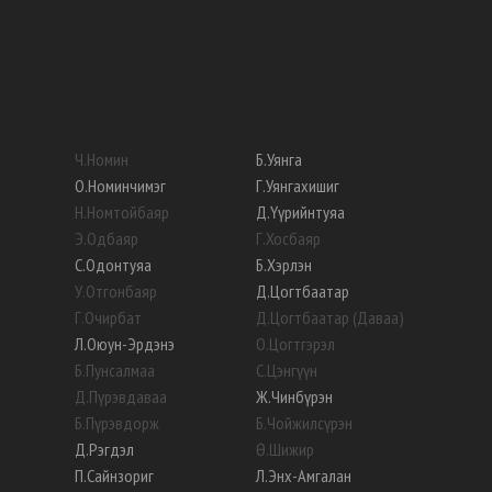
Ч
.
Номин
Б
.
Уянга
О
.
Номинчимэг
Г
.
Уянгахишиг
Н
.
Номтойбаяр
Д
.
Үүрийнтуяа
Э
.
Одбаяр
Г
.
Хосбаяр
С
.
Одонтуяа
Б
.
Хэрлэн
У
.
Отгонбаяр
Д
.
Цогтбаатар
Г
.
Очирбат
Д
.
Цогтбаатар (Даваа)
Л
.
Оюун-Эрдэнэ
О
.
Цогтгэрэл
Б
.
Пунсалмаа
С
.
Цэнгүүн
Д
.
Пүрэвдаваа
Ж
.
Чинбүрэн
Б
.
Пүрэвдорж
Б
.
Чойжилсүрэн
Д
.
Рэгдэл
Ө
.
Шижир
П
.
Сайнзориг
Л
.
Энх-Амгалан