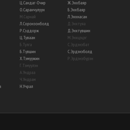
Ц
.
Сандаг-Очир
Ж
.
Энхбаяр
О
.
Саранчулуун
Б
.
Энхбаяр
М
.
Сарнай
Л
.
Энхнасан
Л
.
Соронзонболд
Д
.
Энхтуяа
Р
.
Сэддорж
Д
.
Энхтүвшин
Ц
.
Туваан
М
.
Энхцэцэг
Б
.
Тулга
С
.
Эрдэнэбат
Б
.
Түвшин
С
.
Эрдэнэболд
Х
.
Тэмүүжин
Р
.
Эрдэнэбүрэн
Г
.
Тэмүүлэн
А
.
Ундраа
Ч
.
Ундрам
а
Н
.
Учрал