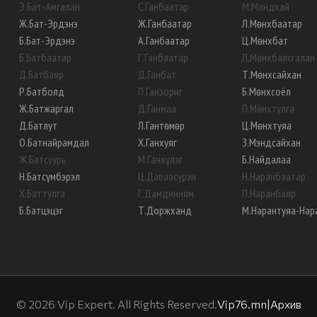
Э
.
Бат-Амгалан
С
.
Ганбаатар
М
.
Мандхай
Ж
.
Бат-Эрдэнэ
Ж
.
Ганбаатар
Л
.
Мөнхбаатар
Б
.
Бат-Эрдэнэ
А
.
Ганбаатар
Ц
.
Мөнхбат
Б
.
Батбаатар
Г
.
Ганбаатар
Л
.
Мөнхбаясгалан
Д
.
Батбаяр
Д
.
Ганбат
Т
.
Мөнхсайхан
Р
.
Батболд
П
.
Ганзориг
Б
.
Мөнхсоёл
Ж
.
Батжаргал
Д
.
Ганмаа
П
.
Мөнхтулга
Д
.
Батлут
Л
.
Гантөмөр
Ц
.
Мөнхтуяа
О
.
Батнайрамдал
Х
.
Ганхуяг
З
.
Мэндсайхан
Ж
.
Батсуурь
М
.
Ганхүлэг
Б
.
Найдалаа
Н
.
Батсүмбэрэл
Ц
.
Даваасүрэн
Н
.
Наранбаатар
Х
.
Баттулга
Г
.
Дамдинням
П
.
Наранбаяр
Б
.
Батцэцэг
Т
.
Доржханд
М
.
Нарантуяа-Нар
©
2026
Vip Expert. All Rights Reserved.
Vip76.mn
|
Архив