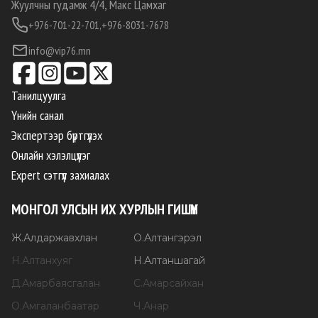
Жуулчны гудамж 4/4, Макс Цамхаг
+976-701-22-701,
+976-8031-7678
info@vip76.mn
Танилцуулга
Үнийн санал
Экспертээр бүртгүүлэх
Онлайн хэлэлцүүлэг
Expert сэтгүүл захиалах
МОНГОЛ УЛСЫН ИХ ХУРЛЫН ГИШҮҮН
Ж
.
Алдаржавхлан
О
.
Алтангэрэл
Н
.
Алтанхуяг
Н
.
Алтаншагай
Д
.
Амарбаясгалан
С
.
Амарсайхан
О
.
Амгаланбаатар
Ч
.
Анар