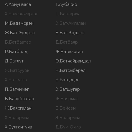
А
.
Ариунзаяа
Т
.
Аубакир
Х
.
Баасанжаргал
Ц
.
Баатархүү
М
.
Бадамсүрэн
Э
.
Бат-Амгалан
Ж
.
Бат-Эрдэнэ
Б
.
Бат-Эрдэнэ
Б
.
Батбаатар
Д
.
Батбаяр
Р
.
Батболд
Ж
.
Батжаргал
Д
.
Батлут
О
.
Батнайрамдал
Ж
.
Батсуурь
Н
.
Батсүмбэрэл
Х
.
Баттулга
Б
.
Батцэцэг
П
.
Батчимэг
Э
.
Батшугар
Б
.
Баярбаатар
Ж
.
Баярмаа
Ж
.
Баясгалан
Б
.
Бейсен
Х
.
Болормаа
Э
.
Болормаа
Х
.
Булгантуяа
Д
.
Бум-Очир