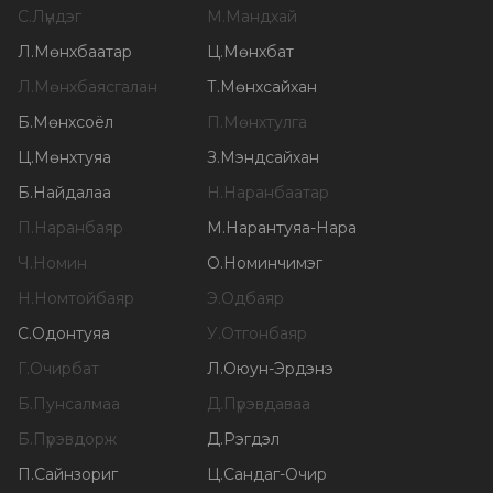
С
.
Лүндэг
М
.
Мандхай
Л
.
Мөнхбаатар
Ц
.
Мөнхбат
Л
.
Мөнхбаясгалан
Т
.
Мөнхсайхан
Б
.
Мөнхсоёл
П
.
Мөнхтулга
Ц
.
Мөнхтуяа
З
.
Мэндсайхан
Б
.
Найдалаа
Н
.
Наранбаатар
П
.
Наранбаяр
М
.
Нарантуяа-Нара
Ч
.
Номин
О
.
Номинчимэг
Н
.
Номтойбаяр
Э
.
Одбаяр
С
.
Одонтуяа
У
.
Отгонбаяр
Г
.
Очирбат
Л
.
Оюун-Эрдэнэ
Б
.
Пунсалмаа
Д
.
Пүрэвдаваа
Б
.
Пүрэвдорж
Д
.
Рэгдэл
П
.
Сайнзориг
Ц
.
Сандаг-Очир