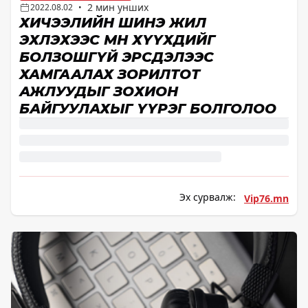
2 мин унших
2022.08.02
•
ХИЧЭЭЛИЙН ШИНЭ ЖИЛ
ЭХЛЭХЭЭС ӨМНӨ ХҮҮХДИЙГ
БОЛЗОШГҮЙ ЭРСДЭЛЭЭС
ХАМГААЛАХ ЗОРИЛТОТ
АЖЛУУДЫГ ЗОХИОН
БАЙГУУЛАХЫГ ҮҮРЭГ БОЛГОЛОО
Эх сурвалж:
Vip76.mn