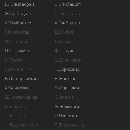
Ш
.
Бямбасүрэн
С
.
Бямбацогт
Ж
.
Галбадрах
С
.
Ганбаатар
Ж
.
Ганбаатар
А
.
Ганбаатар
Г
.
Ганбаатар
Д
.
Ганбат
П
.
Ганзориг
Д
.
Ганмаа
Л
.
Гантөмөр
Х
.
Ганхуяг
М
.
Ганхүлэг
Ц
.
Даваасүрэн
Г
.
Дамдинням
Т
.
Доржханд
Б
.
Дэлгэрсайхан
Б
.
Жавхлан
Х
.
Жангабыл
Б
.
Жаргалан
Д
.
Жаргалсайхан
С
.
Замира
Б
.
Заяабал
Ж
.
Золжаргал
С
.
Зулпхар
Ц
.
Идэрбат
Ч
.
Лодойсамбуу
Г
.
Лувсанжамц