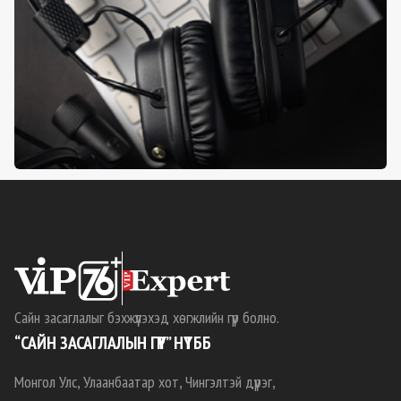
Сайн засаглалыг бэхжүүлэхэд хөгжлийн гүүр болно.
“САЙН ЗАСАГЛАЛЫН ГҮҮР” НҮТББ
Монгол Улс, Улаанбаатар хот, Чингэлтэй дүүрэг,