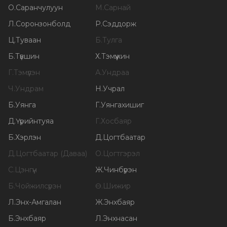
О
.
Саранчулуун
М
.
Сарнай
Л
.
Соронзонболд
Р
.
Сэддорж
Ц
.
Туваан
Б
.
Тулга
Б
.
Түвшин
Х
.
Тэмүүжин
Г
.
Тэмүүлэн
А
.
Ундраа
Ч
.
Ундрам
Н
.
Учрал
Б
.
Уянга
Г
.
Уянгахишиг
Д
.
Үүрийнтуяа
Г
.
Хосбаяр
Б
.
Хэрлэн
Д
.
Цогтбаатар
Д
.
Цогтбаатар (Даваа)
О
.
Цогтгэрэл
С
.
Цэнгүүн
Ж
.
Чинбүрэн
Б
.
Чойжилсүрэн
Ө
.
Шижир
Л
.
Энх-Амгалан
Ж
.
Энхбаяр
Б
.
Энхбаяр
Л
.
Энхнасан