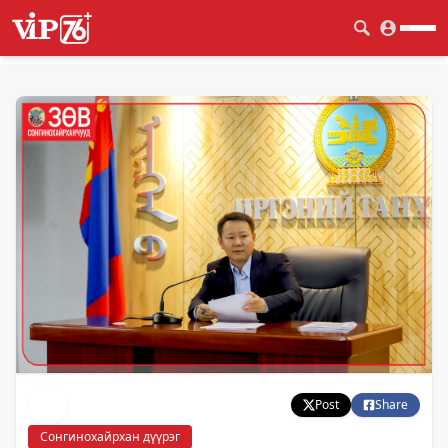
Post
Share
Сонгинохайрхан дүүрэг