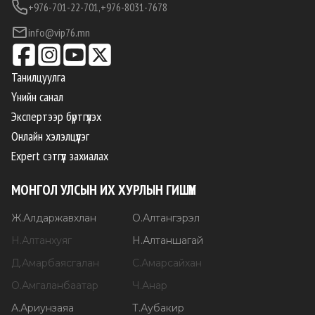
+976-701-22-701,
+976-8031-7678
info@vip76.mn
Танилцуулга
Үнийн санал
Экспертээр бүртгүүлэх
Онлайн хэлэлцүүлэг
Expert сэтгүүл захиалах
МОНГОЛ УЛСЫН ИХ ХУРЛЫН ГИШҮҮН
Ж
.
Алдаржавхлан
О
.
Алтангэрэл
Н
.
Алтанхуяг
Н
.
Алтаншагай
Д
.
Амарбаясгалан
С
.
Амарсайхан
О
.
Амгаланбаатар
Ч
.
Анар
А
.
Ариунзаяа
Т
.
Аубакир