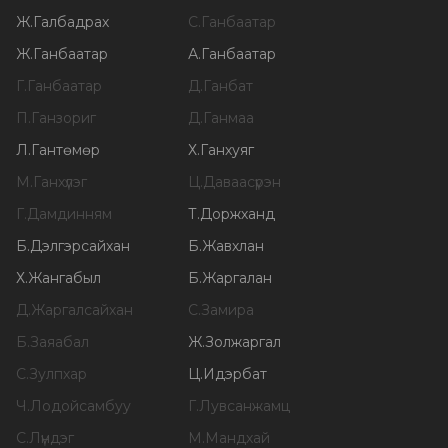
Ж
.
Галбадрах
С
.
Ганбаатар
Ж
.
Ганбаатар
А
.
Ганбаатар
Г
.
Ганбаатар
Д
.
Ганбат
П
.
Ганзориг
Д
.
Ганмаа
Л
.
Гантөмөр
Х
.
Ганхуяг
М
.
Ганхүлэг
Ц
.
Даваасүрэн
Г
.
Дамдинням
Т
.
Доржханд
Б
.
Дэлгэрсайхан
Б
.
Жавхлан
Х
.
Жангабыл
Б
.
Жаргалан
Д
.
Жаргалсайхан
С
.
Замира
Б
.
Заяабал
Ж
.
Золжаргал
С
.
Зулпхар
Ц
.
Идэрбат
Ч
.
Лодойсамбуу
Г
.
Лувсанжамц
С
.
Лүндэг
М
.
Мандхай