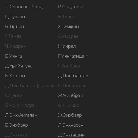
Л
.
Соронзонболд
Р
.
Сэддорж
Ц
.
Туваан
Б
.
Тулга
Б
.
Түвшин
Х
.
Тэмүүжин
Г
.
Тэмүүлэн
А
.
Ундраа
Ч
.
Ундрам
Н
.
Учрал
Б
.
Уянга
Г
.
Уянгахишиг
Д
.
Үүрийнтуяа
Г
.
Хосбаяр
Б
.
Хэрлэн
Д
.
Цогтбаатар
Д
.
Цогтбаатар (Даваа)
О
.
Цогтгэрэл
С
.
Цэнгүүн
Ж
.
Чинбүрэн
Б
.
Чойжилсүрэн
Ө
.
Шижир
Л
.
Энх-Амгалан
Ж
.
Энхбаяр
Б
.
Энхбаяр
Л
.
Энхнасан
Д
.
Энхтуяа
Д
.
Энхтүвшин