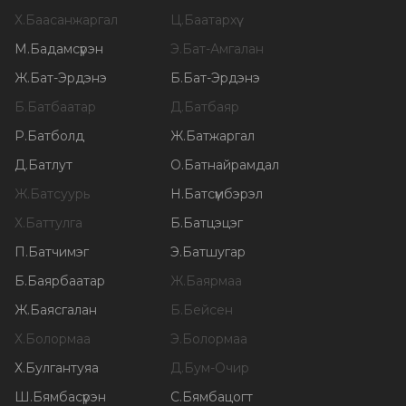
Х
.
Баасанжаргал
Ц
.
Баатархүү
М
.
Бадамсүрэн
Э
.
Бат-Амгалан
Ж
.
Бат-Эрдэнэ
Б
.
Бат-Эрдэнэ
Б
.
Батбаатар
Д
.
Батбаяр
Р
.
Батболд
Ж
.
Батжаргал
Д
.
Батлут
О
.
Батнайрамдал
Ж
.
Батсуурь
Н
.
Батсүмбэрэл
Х
.
Баттулга
Б
.
Батцэцэг
П
.
Батчимэг
Э
.
Батшугар
Б
.
Баярбаатар
Ж
.
Баярмаа
Ж
.
Баясгалан
Б
.
Бейсен
Х
.
Болормаа
Э
.
Болормаа
Х
.
Булгантуяа
Д
.
Бум-Очир
Ш
.
Бямбасүрэн
С
.
Бямбацогт