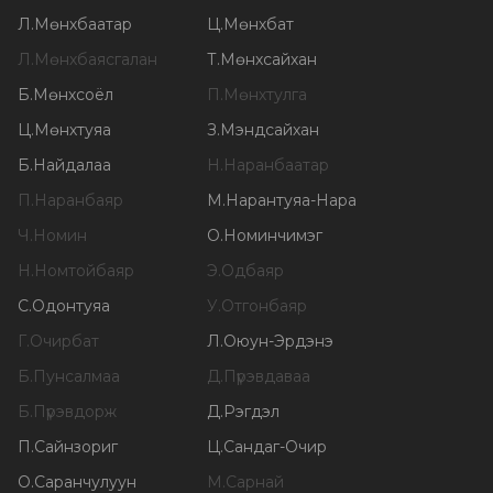
Л
.
Мөнхбаатар
Ц
.
Мөнхбат
Л
.
Мөнхбаясгалан
Т
.
Мөнхсайхан
Б
.
Мөнхсоёл
П
.
Мөнхтулга
Ц
.
Мөнхтуяа
З
.
Мэндсайхан
Б
.
Найдалаа
Н
.
Наранбаатар
П
.
Наранбаяр
М
.
Нарантуяа-Нара
Ч
.
Номин
О
.
Номинчимэг
Н
.
Номтойбаяр
Э
.
Одбаяр
С
.
Одонтуяа
У
.
Отгонбаяр
Г
.
Очирбат
Л
.
Оюун-Эрдэнэ
Б
.
Пунсалмаа
Д
.
Пүрэвдаваа
Б
.
Пүрэвдорж
Д
.
Рэгдэл
П
.
Сайнзориг
Ц
.
Сандаг-Очир
О
.
Саранчулуун
М
.
Сарнай