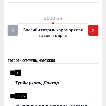
2000
он
<
>
Засгийн газрын хэрэг эрхлэх
Монгол
газрын дарга
ТӨГССӨН СУРГУУЛЬ, МЭРГЭЖИЛ
0
Түүхийн ухаан, Доктор
1976