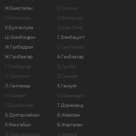
Ж
.
Баясгалан
Б
.
Бейсен
Х
.
Болормаа
Э
.
Болормаа
Х
.
Булгантуяа
Д
.
Бум-Очир
Ш
.
Бямбасүрэн
С
.
Бямбацогт
Ж
.
Галбадрах
С
.
Ганбаатар
Ж
.
Ганбаатар
А
.
Ганбаатар
Г
.
Ганбаатар
Д
.
Ганбат
П
.
Ганзориг
Д
.
Ганмаа
Л
.
Гантөмөр
Х
.
Ганхуяг
М
.
Ганхүлэг
Ц
.
Даваасүрэн
Г
.
Дамдинням
Т
.
Доржханд
Б
.
Дэлгэрсайхан
Б
.
Жавхлан
Х
.
Жангабыл
Б
.
Жаргалан
Д
.
Жаргалсайхан
С
.
Замира