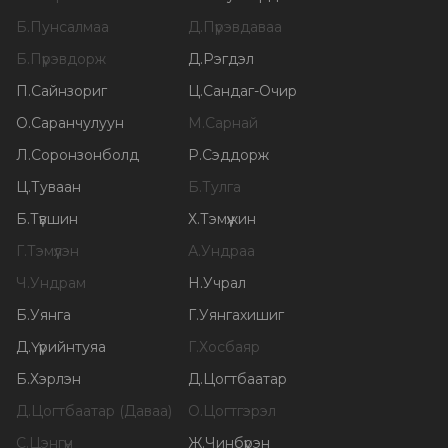
Б
.
Пунсалмаа
Д
.
Пүрэвдаваа
Б
.
Пүрэвдорж
Д
.
Рэгдэл
П
.
Сайнзориг
Ц
.
Сандаг-Очир
О
.
Саранчулуун
М
.
Сарнай
Л
.
Соронзонболд
Р
.
Сэддорж
Ц
.
Туваан
Б
.
Тулга
Б
.
Түвшин
Х
.
Тэмүүжин
Г
.
Тэмүүлэн
А
.
Ундраа
Ч
.
Ундрам
Н
.
Учрал
Б
.
Уянга
Г
.
Уянгахишиг
Д
.
Үүрийнтуяа
Г
.
Хосбаяр
Б
.
Хэрлэн
Д
.
Цогтбаатар
Д
.
Цогтбаатар (Даваа)
О
.
Цогтгэрэл
С
.
Цэнгүүн
Ж
.
Чинбүрэн