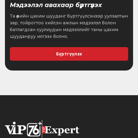
Мэдээлэл авахаар бүртгүүлэх
Та өөрийн цахим шууданг бүртгүүлсэнээр уулзалтын
зар, тойрогтоо хийсэн ажлын мэдээлэл болон
батлагдсан хуулиудын мэдээллийг таны цахим
шууданруу илгээх болно.
Бүртгүүлэх