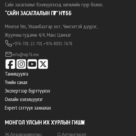
Сайн засаглалыг бэхжүүлэхэд хөгжлийн гүүр болно.
“САЙН ЗАСАГЛАЛЫН ГҮҮР” НҮТББ
Монгол Улс, Улаанбаатар хот, Чингэлтэй дүүрэг,
Жуулчны гудамж 4/4, Макс Цамхаг
+976-701-22-701,
+976-8031-7678
info@vip76.mn
Танилцуулга
Үнийн санал
Экспертээр бүртгүүлэх
Онлайн хэлэлцүүлэг
Expert сэтгүүл захиалах
МОНГОЛ УЛСЫН ИХ ХУРЛЫН ГИШҮҮН
Ж
.
Алдаржавхлан
О
.
Алтангэрэл