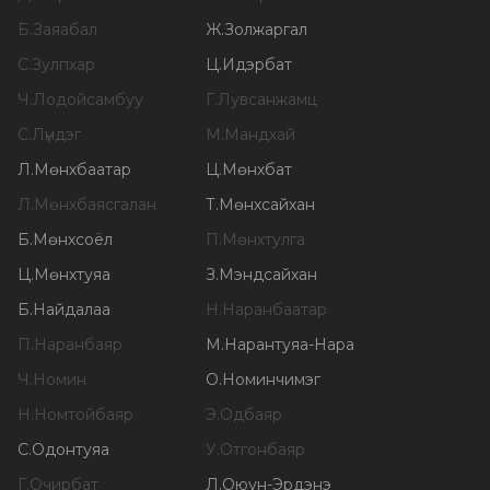
Б
.
Заяабал
Ж
.
Золжаргал
С
.
Зулпхар
Ц
.
Идэрбат
Ч
.
Лодойсамбуу
Г
.
Лувсанжамц
С
.
Лүндэг
М
.
Мандхай
Л
.
Мөнхбаатар
Ц
.
Мөнхбат
Л
.
Мөнхбаясгалан
Т
.
Мөнхсайхан
Б
.
Мөнхсоёл
П
.
Мөнхтулга
Ц
.
Мөнхтуяа
З
.
Мэндсайхан
Б
.
Найдалаа
Н
.
Наранбаатар
П
.
Наранбаяр
М
.
Нарантуяа-Нара
Ч
.
Номин
О
.
Номинчимэг
Н
.
Номтойбаяр
Э
.
Одбаяр
С
.
Одонтуяа
У
.
Отгонбаяр
Г
.
Очирбат
Л
.
Оюун-Эрдэнэ