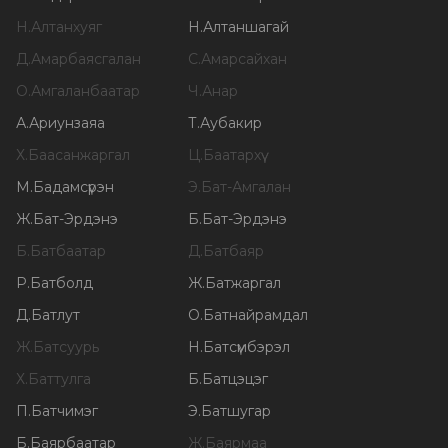
Н
.
Алтанхуяг
Н
.
Алтаншагай
Д
.
Амарбаясгалан
С
.
Амарсайхан
О
.
Амгаланбаатар
Ч
.
Анар
А
.
Ариунзаяа
Т
.
Аубакир
Х
.
Баасанжаргал
Ц
.
Баатархүү
М
.
Бадамсүрэн
Э
.
Бат-Амгалан
Ж
.
Бат-Эрдэнэ
Б
.
Бат-Эрдэнэ
Б
.
Батбаатар
Д
.
Батбаяр
Р
.
Батболд
Ж
.
Батжаргал
Д
.
Батлут
О
.
Батнайрамдал
Ж
.
Батсуурь
Н
.
Батсүмбэрэл
Х
.
Баттулга
Б
.
Батцэцэг
П
.
Батчимэг
Э
.
Батшугар
Б
.
Баярбаатар
Ж
.
Баярмаа