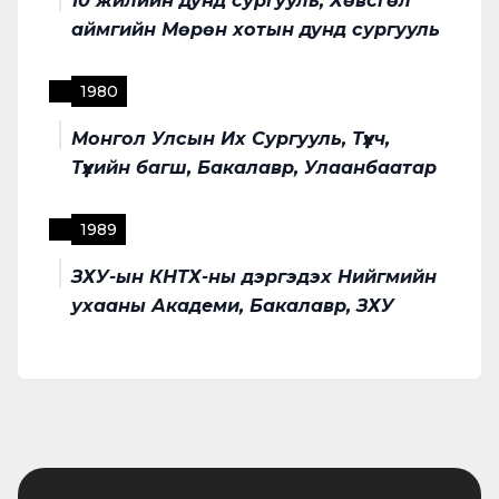
10 жилийн дунд сургууль, Хөвсгөл
аймгийн Мөрөн хотын дунд сургууль
1980
Монгол Улсын Их Сургууль, Түүхч,
Түүхийн багш, Бакалавр, Улаанбаатар
1989
ЗХУ-ын КНТХ-ны дэргэдэх Нийгмийн
ухааны Академи, Бакалавр, ЗХУ