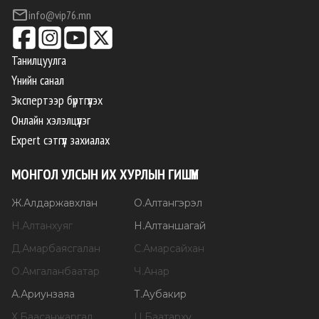
info@vip76.mn
Танилцуулга
Үнийн санал
Экспертээр бүртгүүлэх
Онлайн хэлэлцүүлэг
Expert сэтгүүл захиалах
МОНГОЛ УЛСЫН ИХ ХУРЛЫН ГИШҮҮН
Ж
.
Алдаржавхлан
О
.
Алтангэрэл
Н
.
Алтанхуяг
Н
.
Алтаншагай
Д
.
Амарбаясгалан
С
.
Амарсайхан
О
.
Амгаланбаатар
Ч
.
Анар
А
.
Ариунзаяа
Т
.
Аубакир
Х
.
Баасанжаргал
Ц
.
Баатархүү