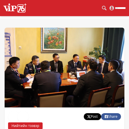
Post
Share
Нийтийн тээвэр