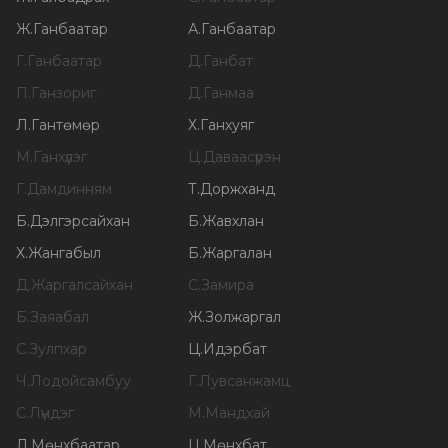
Ж
.
Ганбаатар
А
.
Ганбаатар
Г
.
Ганбаатар
Д
.
Ганбат
П
.
Ганзориг
Д
.
Ганмаа
Л
.
Гантөмөр
Х
.
Ганхуяг
М
.
Ганхүлэг
Ц
.
Даваасүрэн
Г
.
Дамдинням
Т
.
Доржханд
Б
.
Дэлгэрсайхан
Б
.
Жавхлан
Х
.
Жангабыл
Б
.
Жаргалан
Д
.
Жаргалсайхан
С
.
Замира
Б
.
Заяабал
Ж
.
Золжаргал
С
.
Зулпхар
Ц
.
Идэрбат
Ч
.
Лодойсамбуу
Г
.
Лувсанжамц
С
.
Лүндэг
М
.
Мандхай
Л
.
Мөнхбаатар
Ц
.
Мөнхбат