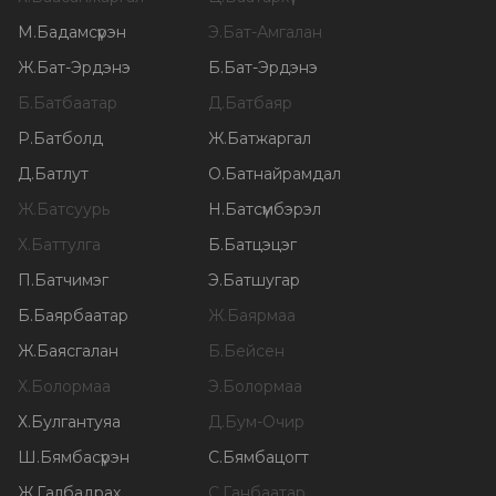
М
.
Бадамсүрэн
Э
.
Бат-Амгалан
Ж
.
Бат-Эрдэнэ
Б
.
Бат-Эрдэнэ
Б
.
Батбаатар
Д
.
Батбаяр
Р
.
Батболд
Ж
.
Батжаргал
Д
.
Батлут
О
.
Батнайрамдал
Ж
.
Батсуурь
Н
.
Батсүмбэрэл
Х
.
Баттулга
Б
.
Батцэцэг
П
.
Батчимэг
Э
.
Батшугар
Б
.
Баярбаатар
Ж
.
Баярмаа
Ж
.
Баясгалан
Б
.
Бейсен
Х
.
Болормаа
Э
.
Болормаа
Х
.
Булгантуяа
Д
.
Бум-Очир
Ш
.
Бямбасүрэн
С
.
Бямбацогт
Ж
.
Галбадрах
С
.
Ганбаатар