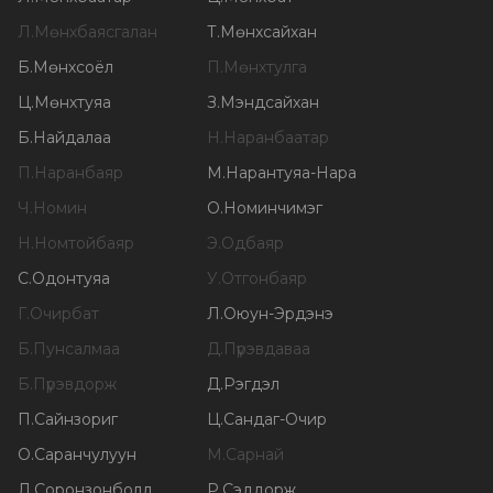
Л
.
Мөнхбаясгалан
Т
.
Мөнхсайхан
Б
.
Мөнхсоёл
П
.
Мөнхтулга
Ц
.
Мөнхтуяа
З
.
Мэндсайхан
Б
.
Найдалаа
Н
.
Наранбаатар
П
.
Наранбаяр
М
.
Нарантуяа-Нара
Ч
.
Номин
О
.
Номинчимэг
Н
.
Номтойбаяр
Э
.
Одбаяр
С
.
Одонтуяа
У
.
Отгонбаяр
Г
.
Очирбат
Л
.
Оюун-Эрдэнэ
Б
.
Пунсалмаа
Д
.
Пүрэвдаваа
Б
.
Пүрэвдорж
Д
.
Рэгдэл
П
.
Сайнзориг
Ц
.
Сандаг-Очир
О
.
Саранчулуун
М
.
Сарнай
Л
.
Соронзонболд
Р
.
Сэддорж