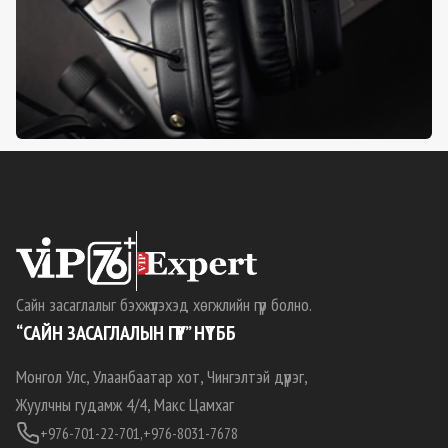
Сайн засаглалыг бэхжүүлэхэд хөгжлийн гүүр болно.
“САЙН ЗАСАГЛАЛЫН ГҮҮР” НҮТББ
Монгол Улс, Улаанбаатар хот, Чингэлтэй дүүрэг,
Жуулчны гудамж 4/4, Макс Цамхаг
+976-701-22-701,
+976-8031-7678