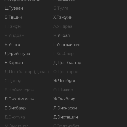
Ц
.
Туваан
Б
.
Тулга
Б
.
Түвшин
Х
.
Тэмүүжин
Г
.
Тэмүүлэн
А
.
Ундраа
Ч
.
Ундрам
Н
.
Учрал
Б
.
Уянга
Г
.
Уянгахишиг
Д
.
Үүрийнтуяа
Г
.
Хосбаяр
Б
.
Хэрлэн
Д
.
Цогтбаатар
Д
.
Цогтбаатар (Даваа)
О
.
Цогтгэрэл
С
.
Цэнгүүн
Ж
.
Чинбүрэн
Б
.
Чойжилсүрэн
Ө
.
Шижир
Л
.
Энх-Амгалан
Ж
.
Энхбаяр
Б
.
Энхбаяр
Л
.
Энхнасан
Д
.
Энхтуяа
Д
.
Энхтүвшин
М
.
Энхцэцэг
С
.
Эрдэнэбат