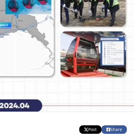
Post
Share