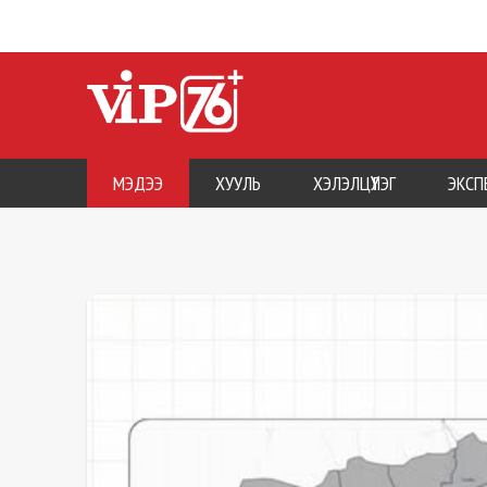
МЭДЭЭ
ХУУЛЬ
ХЭЛЭЛЦҮҮЛЭГ
ЭКСП