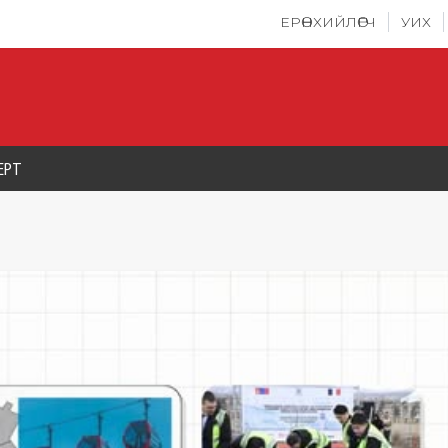
ЕРӨНХИЙЛӨГЧ
УИХ
ЕРТ