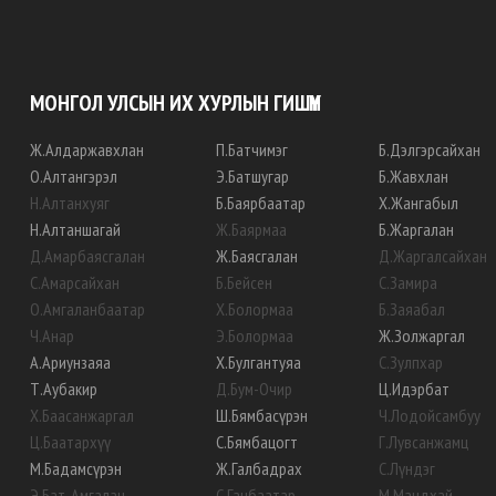
МОНГОЛ УЛСЫН ИХ ХУРЛЫН ГИШҮҮН
Ж
.
Алдаржавхлан
П
.
Батчимэг
Б
.
Дэлгэрсайхан
О
.
Алтангэрэл
Э
.
Батшугар
Б
.
Жавхлан
Н
.
Алтанхуяг
Б
.
Баярбаатар
Х
.
Жангабыл
Н
.
Алтаншагай
Ж
.
Баярмаа
Б
.
Жаргалан
Д
.
Амарбаясгалан
Ж
.
Баясгалан
Д
.
Жаргалсайхан
С
.
Амарсайхан
Б
.
Бейсен
С
.
Замира
О
.
Амгаланбаатар
Х
.
Болормаа
Б
.
Заяабал
Ч
.
Анар
Э
.
Болормаа
Ж
.
Золжаргал
А
.
Ариунзаяа
Х
.
Булгантуяа
С
.
Зулпхар
Т
.
Аубакир
Д
.
Бум-Очир
Ц
.
Идэрбат
Х
.
Баасанжаргал
Ш
.
Бямбасүрэн
Ч
.
Лодойсамбуу
Ц
.
Баатархүү
С
.
Бямбацогт
Г
.
Лувсанжамц
М
.
Бадамсүрэн
Ж
.
Галбадрах
С
.
Лүндэг
Э
.
Бат-Амгалан
С
.
Ганбаатар
М
.
Мандхай