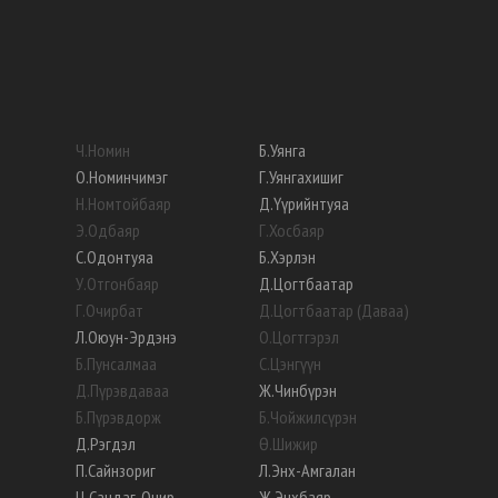
Ч
.
Номин
Б
.
Уянга
О
.
Номинчимэг
Г
.
Уянгахишиг
Н
.
Номтойбаяр
Д
.
Үүрийнтуяа
Э
.
Одбаяр
Г
.
Хосбаяр
С
.
Одонтуяа
Б
.
Хэрлэн
У
.
Отгонбаяр
Д
.
Цогтбаатар
Г
.
Очирбат
Д
.
Цогтбаатар (Даваа)
Л
.
Оюун-Эрдэнэ
О
.
Цогтгэрэл
Б
.
Пунсалмаа
С
.
Цэнгүүн
Д
.
Пүрэвдаваа
Ж
.
Чинбүрэн
Б
.
Пүрэвдорж
Б
.
Чойжилсүрэн
Д
.
Рэгдэл
Ө
.
Шижир
П
.
Сайнзориг
Л
.
Энх-Амгалан
Ц
.
Сандаг-Очир
Ж
.
Энхбаяр