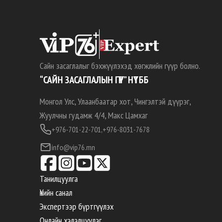
Сайн засаглалыг бэхжүүлэхэд хөгжлийн гүүр болно.
“САЙН ЗАСАГЛАЛЫН ГҮҮР” НҮТББ
Монгол Улс, Улаанбаатар хот, Чингэлтэй дүүрэг,
Жуулчны гудамж 4/4, Макс Цамхаг
+976-701-22-701,
+976-8031-7678
info@vip76.mn
Танилцуулга
Үнийн санал
Экспертээр бүртгүүлэх
Онлайн хэлэлцүүлэг