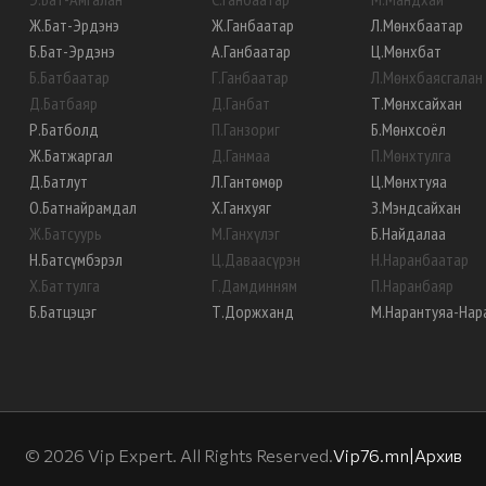
Ж
.
Бат-Эрдэнэ
Ж
.
Ганбаатар
Л
.
Мөнхбаатар
Б
.
Бат-Эрдэнэ
А
.
Ганбаатар
Ц
.
Мөнхбат
Б
.
Батбаатар
Г
.
Ганбаатар
Л
.
Мөнхбаясгалан
Д
.
Батбаяр
Д
.
Ганбат
Т
.
Мөнхсайхан
Р
.
Батболд
П
.
Ганзориг
Б
.
Мөнхсоёл
Ж
.
Батжаргал
Д
.
Ганмаа
П
.
Мөнхтулга
Д
.
Батлут
Л
.
Гантөмөр
Ц
.
Мөнхтуяа
О
.
Батнайрамдал
Х
.
Ганхуяг
З
.
Мэндсайхан
Ж
.
Батсуурь
М
.
Ганхүлэг
Б
.
Найдалаа
Н
.
Батсүмбэрэл
Ц
.
Даваасүрэн
Н
.
Наранбаатар
Х
.
Баттулга
Г
.
Дамдинням
П
.
Наранбаяр
Б
.
Батцэцэг
Т
.
Доржханд
М
.
Нарантуяа-Нар
©
2026
Vip Expert. All Rights Reserved.
Vip76.mn
|
Архив