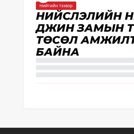
Нийтийн тээвэр
НИЙСЛЭЛИЙН Н
ДҮҮЖИН ЗАМЫН Т
ТӨСӨЛ АМЖИЛ
БАЙНА