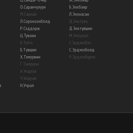
О
.
Саранчулуун
Б
.
Энхбаяр
М
.
Сарнай
Л
.
Энхнасан
Л
.
Соронзонболд
Д
.
Энхтуяа
Р
.
Сэддорж
Д
.
Энхтүвшин
Ц
.
Туваан
М
.
Энхцэцэг
Б
.
Тулга
С
.
Эрдэнэбат
Б
.
Түвшин
С
.
Эрдэнэболд
Х
.
Тэмүүжин
Р
.
Эрдэнэбүрэн
Г
.
Тэмүүлэн
А
.
Ундраа
Ч
.
Ундрам
а
Н
.
Учрал