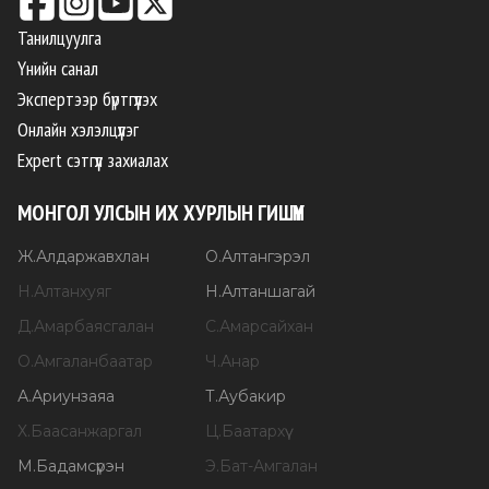
Танилцуулга
Үнийн санал
Экспертээр бүртгүүлэх
Онлайн хэлэлцүүлэг
Expert сэтгүүл захиалах
МОНГОЛ УЛСЫН ИХ ХУРЛЫН ГИШҮҮН
Ж
.
Алдаржавхлан
О
.
Алтангэрэл
Н
.
Алтанхуяг
Н
.
Алтаншагай
Д
.
Амарбаясгалан
С
.
Амарсайхан
О
.
Амгаланбаатар
Ч
.
Анар
А
.
Ариунзаяа
Т
.
Аубакир
Х
.
Баасанжаргал
Ц
.
Баатархүү
М
.
Бадамсүрэн
Э
.
Бат-Амгалан