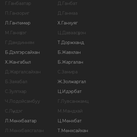
Г
.
Ганбаатар
Д
.
Ганбат
П
.
Ганзориг
Д
.
Ганмаа
Л
.
Гантөмөр
Х
.
Ганхуяг
М
.
Ганхүлэг
Ц
.
Даваасүрэн
Г
.
Дамдинням
Т
.
Доржханд
Б
.
Дэлгэрсайхан
Б
.
Жавхлан
Х
.
Жангабыл
Б
.
Жаргалан
Д
.
Жаргалсайхан
С
.
Замира
Б
.
Заяабал
Ж
.
Золжаргал
С
.
Зулпхар
Ц
.
Идэрбат
Ч
.
Лодойсамбуу
Г
.
Лувсанжамц
С
.
Лүндэг
М
.
Мандхай
Л
.
Мөнхбаатар
Ц
.
Мөнхбат
Л
.
Мөнхбаясгалан
Т
.
Мөнхсайхан