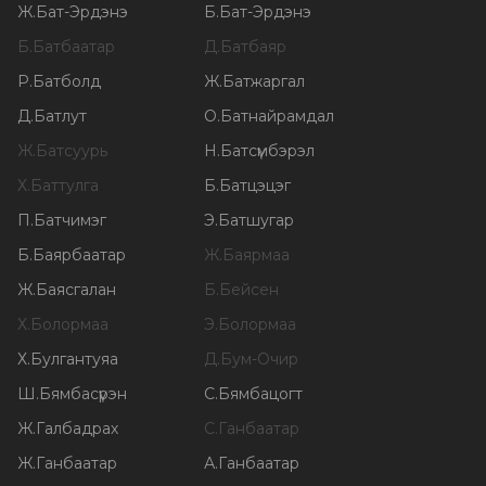
Ж
.
Бат-Эрдэнэ
Б
.
Бат-Эрдэнэ
Б
.
Батбаатар
Д
.
Батбаяр
Р
.
Батболд
Ж
.
Батжаргал
Д
.
Батлут
О
.
Батнайрамдал
Ж
.
Батсуурь
Н
.
Батсүмбэрэл
Х
.
Баттулга
Б
.
Батцэцэг
П
.
Батчимэг
Э
.
Батшугар
Б
.
Баярбаатар
Ж
.
Баярмаа
Ж
.
Баясгалан
Б
.
Бейсен
Х
.
Болормаа
Э
.
Болормаа
Х
.
Булгантуяа
Д
.
Бум-Очир
Ш
.
Бямбасүрэн
С
.
Бямбацогт
Ж
.
Галбадрах
С
.
Ганбаатар
Ж
.
Ганбаатар
А
.
Ганбаатар