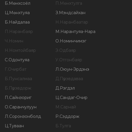
Б
.
Мөнхсоёл
П
.
Мөнхтулга
Ц
.
Мөнхтуяа
З
.
Мэндсайхан
Б
.
Найдалаа
Н
.
Наранбаатар
П
.
Наранбаяр
М
.
Нарантуяа-Нара
Ч
.
Номин
О
.
Номинчимэг
Н
.
Номтойбаяр
Э
.
Одбаяр
С
.
Одонтуяа
У
.
Отгонбаяр
Г
.
Очирбат
Л
.
Оюун-Эрдэнэ
Б
.
Пунсалмаа
Д
.
Пүрэвдаваа
Б
.
Пүрэвдорж
Д
.
Рэгдэл
П
.
Сайнзориг
Ц
.
Сандаг-Очир
О
.
Саранчулуун
М
.
Сарнай
Л
.
Соронзонболд
Р
.
Сэддорж
Ц
.
Туваан
Б
.
Тулга