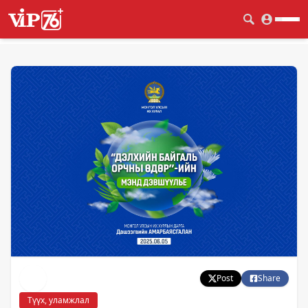
Post
Share
Түүх, уламжлал