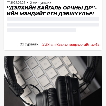
2 мин унших
2025.06.05
•
‘’ДЭЛХИЙН БАЙГАЛЬ ОРЧНЫ ӨДӨР’’-
ИЙН МЭНДИЙГ ӨРГӨН ДЭВШҮҮЛЬЕ!
Эх сурвалж:
УИХ-ын Хэвлэл мэдээллийн алба