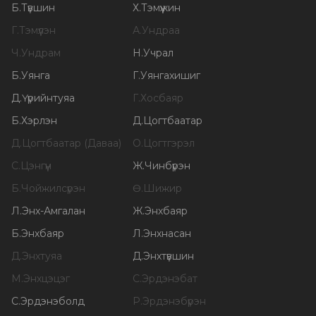
Б
.
Түвшин
Х
.
Тэмүүжин
Г
.
Тэмүүлэн
А
.
Ундраа
Ч
.
Ундрам
Н
.
Учрал
Б
.
Уянга
Г
.
Уянгахишиг
Д
.
Үүрийнтуяа
Г
.
Хосбаяр
Б
.
Хэрлэн
Д
.
Цогтбаатар
Д
.
Цогтбаатар (Даваа)
О
.
Цогтгэрэл
С
.
Цэнгүүн
Ж
.
Чинбүрэн
Б
.
Чойжилсүрэн
Ө
.
Шижир
Л
.
Энх-Амгалан
Ж
.
Энхбаяр
Б
.
Энхбаяр
Л
.
Энхнасан
Д
.
Энхтуяа
Д
.
Энхтүвшин
М
.
Энхцэцэг
С
.
Эрдэнэбат
С
.
Эрдэнэболд
Р
.
Эрдэнэбүрэн