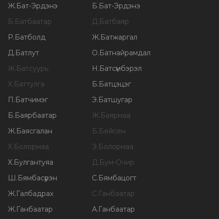
Ж
.
Бат-Эрдэнэ
Б
.
Бат-Эрдэнэ
Б
.
Батбаатар
Д
.
Батбаяр
Р
.
Батболд
Ж
.
Батжаргал
Д
.
Батлут
О
.
Батнайрамдал
Ж
.
Батсуурь
Н
.
Батсүмбэрэл
Х
.
Баттулга
Б
.
Батцэцэг
П
.
Батчимэг
Э
.
Батшугар
Б
.
Баярбаатар
Ж
.
Баярмаа
Ж
.
Баясгалан
Б
.
Бейсен
Х
.
Болормаа
Э
.
Болормаа
Х
.
Булгантуяа
Д
.
Бум-Очир
Ш
.
Бямбасүрэн
С
.
Бямбацогт
Ж
.
Галбадрах
С
.
Ганбаатар
Ж
.
Ганбаатар
А
.
Ганбаатар