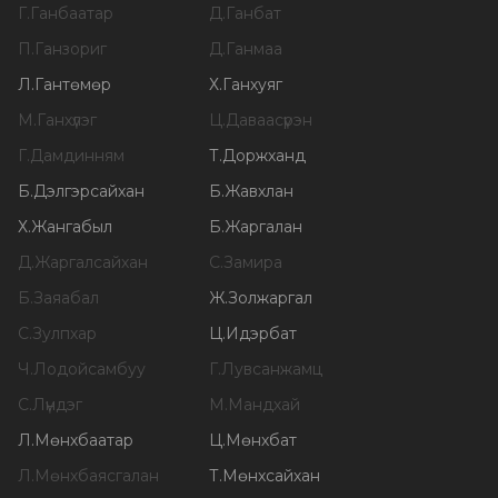
Г
.
Ганбаатар
Д
.
Ганбат
П
.
Ганзориг
Д
.
Ганмаа
Л
.
Гантөмөр
Х
.
Ганхуяг
М
.
Ганхүлэг
Ц
.
Даваасүрэн
Г
.
Дамдинням
Т
.
Доржханд
Б
.
Дэлгэрсайхан
Б
.
Жавхлан
Х
.
Жангабыл
Б
.
Жаргалан
Д
.
Жаргалсайхан
С
.
Замира
Б
.
Заяабал
Ж
.
Золжаргал
С
.
Зулпхар
Ц
.
Идэрбат
Ч
.
Лодойсамбуу
Г
.
Лувсанжамц
С
.
Лүндэг
М
.
Мандхай
Л
.
Мөнхбаатар
Ц
.
Мөнхбат
Л
.
Мөнхбаясгалан
Т
.
Мөнхсайхан