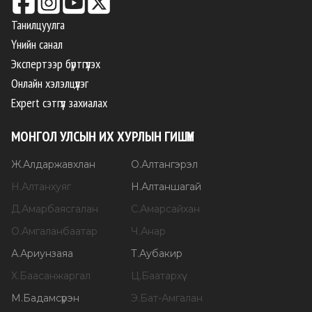
Танилцуулга
Үнийн санал
Экспертээр бүртгүүлэх
Онлайн хэлэлцүүлэг
Expert сэтгүүл захиалах
МОНГОЛ УЛСЫН ИХ ХУРЛЫН ГИШҮҮН
Ж
.
Алдаржавхлан
О
.
Алтангэрэл
Н
.
Алтанхуяг
Н
.
Алтаншагай
Д
.
Амарбаясгалан
С
.
Амарсайхан
О
.
Амгаланбаатар
Ч
.
Анар
А
.
Ариунзаяа
Т
.
Аубакир
Х
.
Баасанжаргал
Ц
.
Баатархүү
М
.
Бадамсүрэн
Э
.
Бат-Амгалан