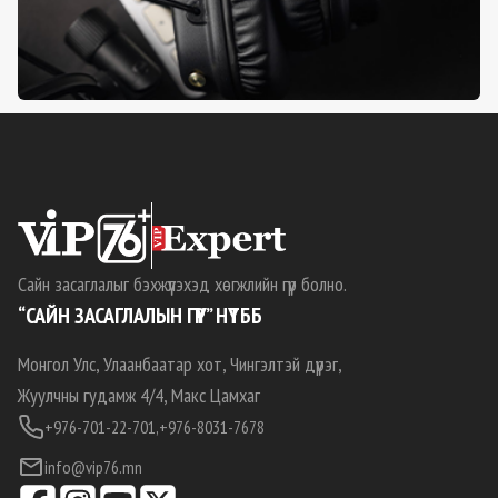
Сайн засаглалыг бэхжүүлэхэд хөгжлийн гүүр болно.
“САЙН ЗАСАГЛАЛЫН ГҮҮР” НҮТББ
Монгол Улс, Улаанбаатар хот, Чингэлтэй дүүрэг,
Жуулчны гудамж 4/4, Макс Цамхаг
+976-701-22-701,
+976-8031-7678
info@vip76.mn