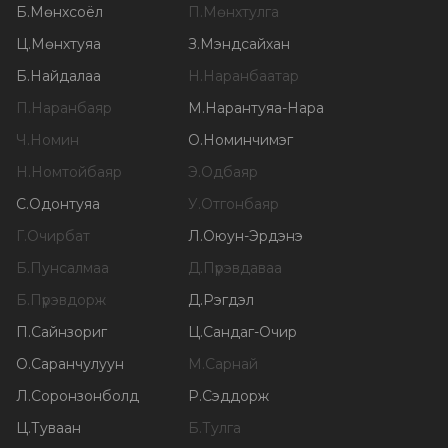
Б
.
Мөнхсоёл
П
.
Мөнхтулга
Ц
.
Мөнхтуяа
З
.
Мэндсайхан
Б
.
Найдалаа
Н
.
Наранбаатар
П
.
Наранбаяр
М
.
Нарантуяа-Нара
Ч
.
Номин
О
.
Номинчимэг
Н
.
Номтойбаяр
Э
.
Одбаяр
С
.
Одонтуяа
У
.
Отгонбаяр
Г
.
Очирбат
Л
.
Оюун-Эрдэнэ
Б
.
Пунсалмаа
Д
.
Пүрэвдаваа
Б
.
Пүрэвдорж
Д
.
Рэгдэл
П
.
Сайнзориг
Ц
.
Сандаг-Очир
О
.
Саранчулуун
М
.
Сарнай
Л
.
Соронзонболд
Р
.
Сэддорж
Ц
.
Туваан
Б
.
Тулга