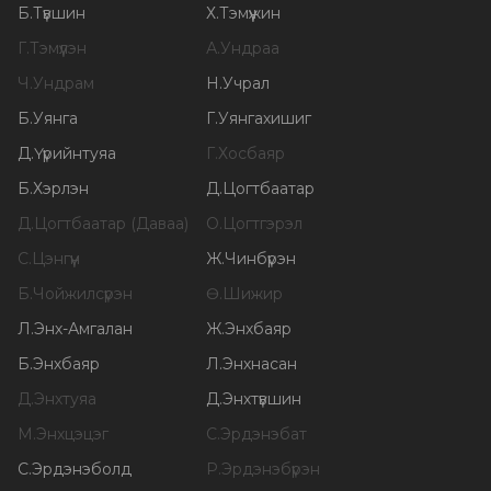
Б
.
Түвшин
Х
.
Тэмүүжин
Г
.
Тэмүүлэн
А
.
Ундраа
Ч
.
Ундрам
Н
.
Учрал
Б
.
Уянга
Г
.
Уянгахишиг
Д
.
Үүрийнтуяа
Г
.
Хосбаяр
Б
.
Хэрлэн
Д
.
Цогтбаатар
Д
.
Цогтбаатар (Даваа)
О
.
Цогтгэрэл
С
.
Цэнгүүн
Ж
.
Чинбүрэн
Б
.
Чойжилсүрэн
Ө
.
Шижир
Л
.
Энх-Амгалан
Ж
.
Энхбаяр
Б
.
Энхбаяр
Л
.
Энхнасан
Д
.
Энхтуяа
Д
.
Энхтүвшин
М
.
Энхцэцэг
С
.
Эрдэнэбат
С
.
Эрдэнэболд
Р
.
Эрдэнэбүрэн