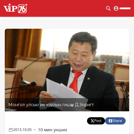
Монгол улсын их хурлын гишүүн Д.Зоригт
Post
Share
10 мин унших
2013.10.05
•