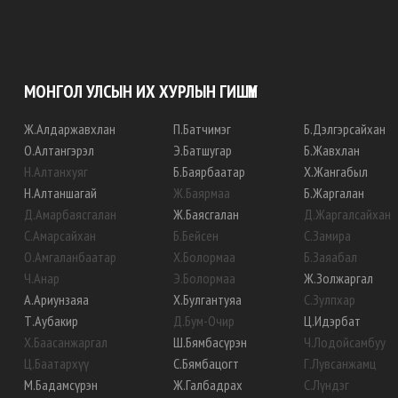
МОНГОЛ УЛСЫН ИХ ХУРЛЫН ГИШҮҮН
Ж
.
Алдаржавхлан
П
.
Батчимэг
Б
.
Дэлгэрсайхан
О
.
Алтангэрэл
Э
.
Батшугар
Б
.
Жавхлан
Н
.
Алтанхуяг
Б
.
Баярбаатар
Х
.
Жангабыл
Н
.
Алтаншагай
Ж
.
Баярмаа
Б
.
Жаргалан
Д
.
Амарбаясгалан
Ж
.
Баясгалан
Д
.
Жаргалсайхан
С
.
Амарсайхан
Б
.
Бейсен
С
.
Замира
О
.
Амгаланбаатар
Х
.
Болормаа
Б
.
Заяабал
Ч
.
Анар
Э
.
Болормаа
Ж
.
Золжаргал
А
.
Ариунзаяа
Х
.
Булгантуяа
С
.
Зулпхар
Т
.
Аубакир
Д
.
Бум-Очир
Ц
.
Идэрбат
Х
.
Баасанжаргал
Ш
.
Бямбасүрэн
Ч
.
Лодойсамбуу
Ц
.
Баатархүү
С
.
Бямбацогт
Г
.
Лувсанжамц
М
.
Бадамсүрэн
Ж
.
Галбадрах
С
.
Лүндэг