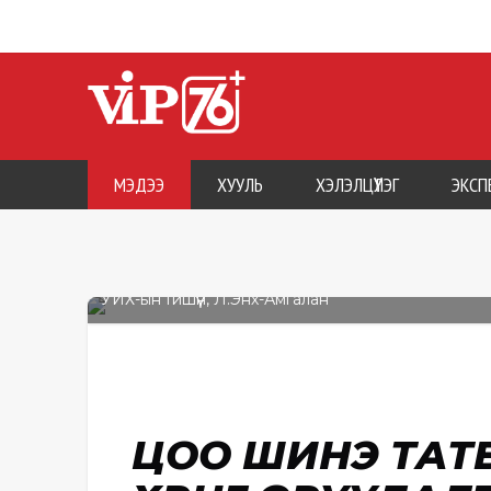
МЭДЭЭ
ХУУЛЬ
ХЭЛЭЛЦҮҮЛЭГ
ЭКСП
УИХ-ын Гишүүн, Л.Энх-Амгалан
ЦОО ШИНЭ ТАТ