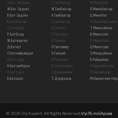
Э
.
Бат-Амгалан
С
.
Ганбаатар
М
.
Мандхай
Ж
.
Бат-Эрдэнэ
Ж
.
Ганбаатар
Л
.
Мөнхбаатар
Б
.
Бат-Эрдэнэ
А
.
Ганбаатар
Ц
.
Мөнхбат
Б
.
Батбаатар
Г
.
Ганбаатар
Л
.
Мөнхбаясгалан
Д
.
Батбаяр
Д
.
Ганбат
Т
.
Мөнхсайхан
Р
.
Батболд
П
.
Ганзориг
Б
.
Мөнхсоёл
Ж
.
Батжаргал
Д
.
Ганмаа
П
.
Мөнхтулга
Д
.
Батлут
Л
.
Гантөмөр
Ц
.
Мөнхтуяа
О
.
Батнайрамдал
Х
.
Ганхуяг
З
.
Мэндсайхан
Ж
.
Батсуурь
М
.
Ганхүлэг
Б
.
Найдалаа
Н
.
Батсүмбэрэл
Ц
.
Даваасүрэн
Н
.
Наранбаатар
Х
.
Баттулга
Г
.
Дамдинням
П
.
Наранбаяр
Б
.
Батцэцэг
Т
.
Доржханд
М
.
Нарантуяа-Нар
©
2026
Vip Expert. All Rights Reserved.
Vip76.mn
|
Архив