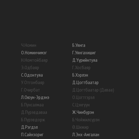
Ч
.
Номин
Б
.
Уянга
О
.
Номинчимэг
Г
.
Уянгахишиг
Н
.
Номтойбаяр
Д
.
Үүрийнтуяа
Э
.
Одбаяр
Г
.
Хосбаяр
С
.
Одонтуяа
Б
.
Хэрлэн
У
.
Отгонбаяр
Д
.
Цогтбаатар
Г
.
Очирбат
Д
.
Цогтбаатар (Даваа)
Л
.
Оюун-Эрдэнэ
О
.
Цогтгэрэл
Б
.
Пунсалмаа
С
.
Цэнгүүн
Д
.
Пүрэвдаваа
Ж
.
Чинбүрэн
Б
.
Пүрэвдорж
Б
.
Чойжилсүрэн
Д
.
Рэгдэл
Ө
.
Шижир
П
.
Сайнзориг
Л
.
Энх-Амгалан