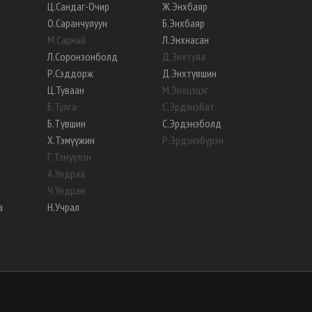
Ц
.
Сандаг-Очир
Ж
.
Энхбаяр
О
.
Саранчулуун
Б
.
Энхбаяр
М
.
Сарнай
Л
.
Энхнасан
Л
.
Соронзонболд
Д
.
Энхтуяа
Р
.
Сэддорж
Д
.
Энхтүвшин
Ц
.
Туваан
М
.
Энхцэцэг
Б
.
Тулга
С
.
Эрдэнэбат
Б
.
Түвшин
С
.
Эрдэнэболд
Х
.
Тэмүүжин
Р
.
Эрдэнэбүрэн
Г
.
Тэмүүлэн
А
.
Ундраа
Ч
.
Ундрам
а
Н
.
Учрал