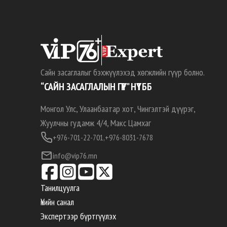
Сайн засаглалыг бэхжүүлэхэд хөгжлийн гүүр болно.
“САЙН ЗАСАГЛАЛЫН ГҮҮР” НҮТББ
Монгол Улс, Улаанбаатар хот, Чингэлтэй дүүрэг,
Жуулчны гудамж 4/4, Макс Цамхаг
+976-701-22-701,
+976-8031-7678
info@vip76.mn
Танилцуулга
Үнийн санал
Экспертээр бүртгүүлэх