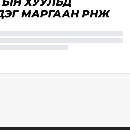
ЛТЫН ХУУЛЬД
ДЭГ МАРГААН ӨРНӨЖ