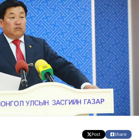
Post
Share