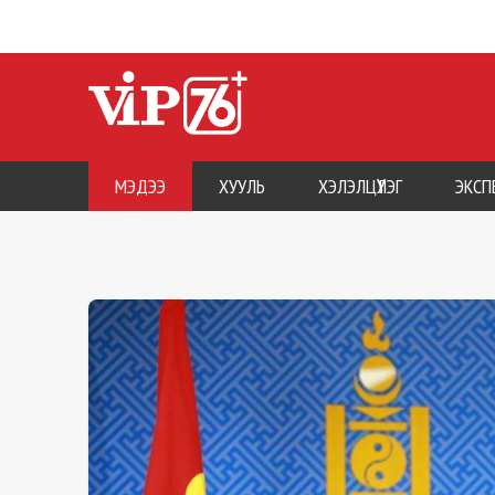
МЭДЭЭ
ХУУЛЬ
ХЭЛЭЛЦҮҮЛЭГ
ЭКСП