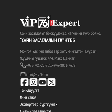
Сайн засаглалыг бэхжүүлэхэд хөгжлийн гүүр болно.
“САЙН ЗАСАГЛАЛЫН ГҮҮР” НҮТББ
Монгол Улс, Улаанбаатар хот, Чингэлтэй дүүрэг,
Жуулчны гудамж 4/4, Макс Цамхаг
+976-701-22-701,
+976-8031-7678
info@vip76.mn
Танилцуулга
Үнийн санал
Экспертээр бүртгүүлэх
Онлайн хэлэлцүүлэг