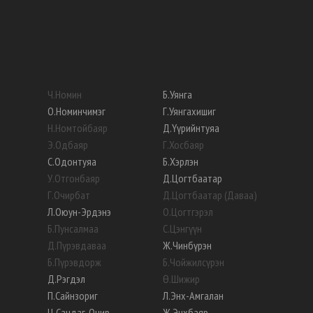
Ч
.
Номин
Б
.
Уянга
О
.
Номинчимэг
Г
.
Уянгахишиг
Н
.
Номтойбаяр
Д
.
Үүрийнтуяа
Э
.
Одбаяр
Г
.
Хосбаяр
С
.
Одонтуяа
Б
.
Хэрлэн
У
.
Отгонбаяр
Д
.
Цогтбаатар
Г
.
Очирбат
Д
.
Цогтбаатар (Даваа)
Л
.
Оюун-Эрдэнэ
О
.
Цогтгэрэл
Б
.
Пунсалмаа
С
.
Цэнгүүн
Д
.
Пүрэвдаваа
Ж
.
Чинбүрэн
Б
.
Пүрэвдорж
Б
.
Чойжилсүрэн
Д
.
Рэгдэл
Ө
.
Шижир
П
.
Сайнзориг
Л
.
Энх-Амгалан
Ц
.
Сандаг-Очир
Ж
.
Энхбаяр