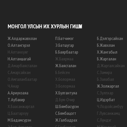
МОНГОЛ УЛСЫН ИХ ХУРЛЫН ГИШҮҮН
Ж
.
Алдаржавхлан
П
.
Батчимэг
Б
.
Дэлгэрсайхан
О
.
Алтангэрэл
Э
.
Батшугар
Б
.
Жавхлан
Н
.
Алтанхуяг
Б
.
Баярбаатар
Х
.
Жангабыл
Н
.
Алтаншагай
Ж
.
Баярмаа
Б
.
Жаргалан
Д
.
Амарбаясгалан
Ж
.
Баясгалан
Д
.
Жаргалсайхан
С
.
Амарсайхан
Б
.
Бейсен
С
.
Замира
О
.
Амгаланбаатар
Х
.
Болормаа
Б
.
Заяабал
Ч
.
Анар
Э
.
Болормаа
Ж
.
Золжаргал
А
.
Ариунзаяа
Х
.
Булгантуяа
С
.
Зулпхар
Т
.
Аубакир
Д
.
Бум-Очир
Ц
.
Идэрбат
Х
.
Баасанжаргал
Ш
.
Бямбасүрэн
Ч
.
Лодойсамбуу
Ц
.
Баатархүү
С
.
Бямбацогт
Г
.
Лувсанжамц
М
.
Бадамсүрэн
Ж
.
Галбадрах
С
.
Лүндэг
Э
.
Бат-Амгалан
С
.
Ганбаатар
М
.
Мандхай