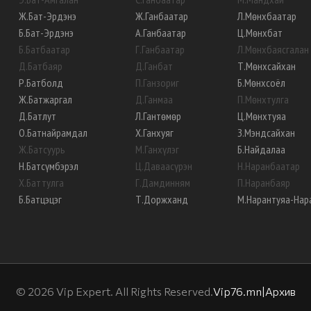
Ж
.
Бат-Эрдэнэ
Ж
.
Ганбаатар
Л
.
Мөнхбаатар
Б
.
Бат-Эрдэнэ
А
.
Ганбаатар
Ц
.
Мөнхбат
Б
.
Батбаатар
Г
.
Ганбаатар
Л
.
Мөнхбаясгалан
Д
.
Батбаяр
Д
.
Ганбат
Т
.
Мөнхсайхан
Р
.
Батболд
П
.
Ганзориг
Б
.
Мөнхсоёл
Ж
.
Батжаргал
Д
.
Ганмаа
П
.
Мөнхтулга
Д
.
Батлут
Л
.
Гантөмөр
Ц
.
Мөнхтуяа
О
.
Батнайрамдал
Х
.
Ганхуяг
З
.
Мэндсайхан
Ж
.
Батсуурь
М
.
Ганхүлэг
Б
.
Найдалаа
Н
.
Батсүмбэрэл
Ц
.
Даваасүрэн
Н
.
Наранбаатар
Х
.
Баттулга
Г
.
Дамдинням
П
.
Наранбаяр
Б
.
Батцэцэг
Т
.
Доржханд
М
.
Нарантуяа-Нар
©
2026
Vip Expert. All Rights Reserved.
Vip76.mn
|
Архив