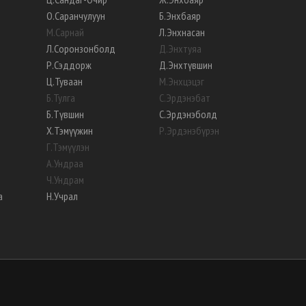
О
.
Саранчулуун
Б
.
Энхбаяр
М
.
Сарнай
Л
.
Энхнасан
Л
.
Соронзонболд
Д
.
Энхтуяа
Р
.
Сэддорж
Д
.
Энхтүвшин
Ц
.
Туваан
М
.
Энхцэцэг
Б
.
Тулга
С
.
Эрдэнэбат
Б
.
Түвшин
С
.
Эрдэнэболд
Х
.
Тэмүүжин
Р
.
Эрдэнэбүрэн
Г
.
Тэмүүлэн
А
.
Ундраа
Ч
.
Ундрам
а
Н
.
Учрал