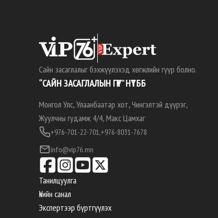
Сайн засаглалыг бэхжүүлэхэд хөгжлийн гүүр болно.
“САЙН ЗАСАГЛАЛЫН ГҮҮР” НҮТББ
Монгол Улс, Улаанбаатар хот, Чингэлтэй дүүрэг,
Жуулчны гудамж 4/4, Макс Цамхаг
+976-701-22-701,
+976-8031-7678
info@vip76.mn
Танилцуулга
Үнийн санал
Экспертээр бүртгүүлэх