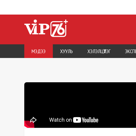
МЭДЭЭ
ХУУЛЬ
ХЭЛЭЛЦҮҮЛЭГ
ЭКСП