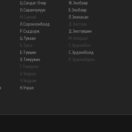
Ц
.
Сандаг-Очир
Ж
.
Энхбаяр
О
.
Саранчулуун
Б
.
Энхбаяр
М
.
Сарнай
Л
.
Энхнасан
Л
.
Соронзонболд
Д
.
Энхтуяа
Р
.
Сэддорж
Д
.
Энхтүвшин
Ц
.
Туваан
М
.
Энхцэцэг
Б
.
Тулга
С
.
Эрдэнэбат
Б
.
Түвшин
С
.
Эрдэнэболд
Х
.
Тэмүүжин
Р
.
Эрдэнэбүрэн
Г
.
Тэмүүлэн
А
.
Ундраа
Ч
.
Ундрам
а
Н
.
Учрал