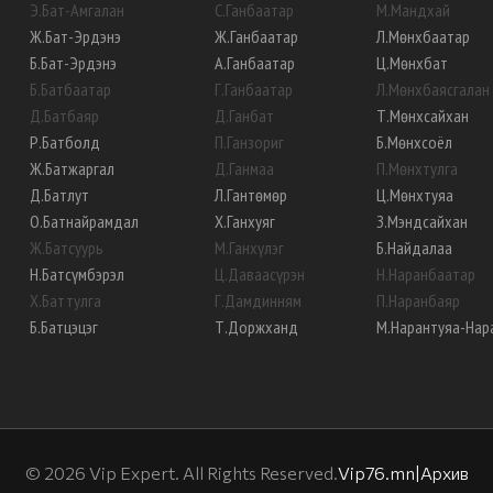
Э
.
Бат-Амгалан
С
.
Ганбаатар
М
.
Мандхай
Ж
.
Бат-Эрдэнэ
Ж
.
Ганбаатар
Л
.
Мөнхбаатар
Б
.
Бат-Эрдэнэ
А
.
Ганбаатар
Ц
.
Мөнхбат
Б
.
Батбаатар
Г
.
Ганбаатар
Л
.
Мөнхбаясгалан
Д
.
Батбаяр
Д
.
Ганбат
Т
.
Мөнхсайхан
Р
.
Батболд
П
.
Ганзориг
Б
.
Мөнхсоёл
Ж
.
Батжаргал
Д
.
Ганмаа
П
.
Мөнхтулга
Д
.
Батлут
Л
.
Гантөмөр
Ц
.
Мөнхтуяа
О
.
Батнайрамдал
Х
.
Ганхуяг
З
.
Мэндсайхан
Ж
.
Батсуурь
М
.
Ганхүлэг
Б
.
Найдалаа
Н
.
Батсүмбэрэл
Ц
.
Даваасүрэн
Н
.
Наранбаатар
Х
.
Баттулга
Г
.
Дамдинням
П
.
Наранбаяр
Б
.
Батцэцэг
Т
.
Доржханд
М
.
Нарантуяа-Нар
©
2026
Vip Expert. All Rights Reserved.
Vip76.mn
|
Архив