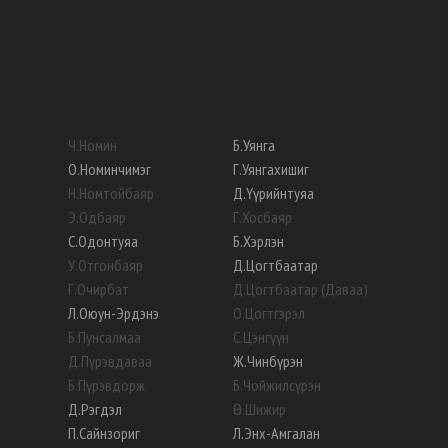
Ч
.
Номин
Б
.
Уянга
О
.
Номинчимэг
Г
.
Уянгахишиг
Н
.
Номтойбаяр
Д
.
Үүрийнтуяа
Э
.
Одбаяр
Г
.
Хосбаяр
С
.
Одонтуяа
Б
.
Хэрлэн
У
.
Отгонбаяр
Д
.
Цогтбаатар
Г
.
Очирбат
Д
.
Цогтбаатар (Даваа)
Л
.
Оюун-Эрдэнэ
О
.
Цогтгэрэл
Б
.
Пунсалмаа
С
.
Цэнгүүн
Д
.
Пүрэвдаваа
Ж
.
Чинбүрэн
Б
.
Пүрэвдорж
Б
.
Чойжилсүрэн
Д
.
Рэгдэл
Ө
.
Шижир
П
.
Сайнзориг
Л
.
Энх-Амгалан