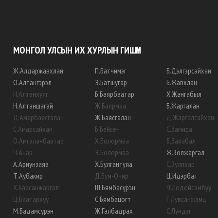
МОНГОЛ УЛСЫН ИХ ХУРЛЫН ГИШҮҮН
Ж
.
Алдаржавхлан
П
.
Батчимэг
Б
.
Дэлгэрсайхан
О
.
Алтангэрэл
Э
.
Батшугар
Б
.
Жавхлан
Н
.
Алтанхуяг
Б
.
Баярбаатар
Х
.
Жангабыл
Н
.
Алтаншагай
Ж
.
Баярмаа
Б
.
Жаргалан
Д
.
Амарбаясгалан
Ж
.
Баясгалан
Д
.
Жаргалсайхан
С
.
Амарсайхан
Б
.
Бейсен
С
.
Замира
О
.
Амгаланбаатар
Х
.
Болормаа
Б
.
Заяабал
Ч
.
Анар
Э
.
Болормаа
Ж
.
Золжаргал
А
.
Ариунзаяа
Х
.
Булгантуяа
С
.
Зулпхар
Т
.
Аубакир
Д
.
Бум-Очир
Ц
.
Идэрбат
Х
.
Баасанжаргал
Ш
.
Бямбасүрэн
Ч
.
Лодойсамбуу
Ц
.
Баатархүү
С
.
Бямбацогт
Г
.
Лувсанжамц
М
.
Бадамсүрэн
Ж
.
Галбадрах
С
.
Лүндэг