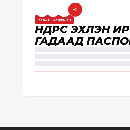
+
2
Хэвлэл мэдээлэл
ӨНӨӨДРӨӨС ЭХЛЭН
ГАДААД ПАСПО