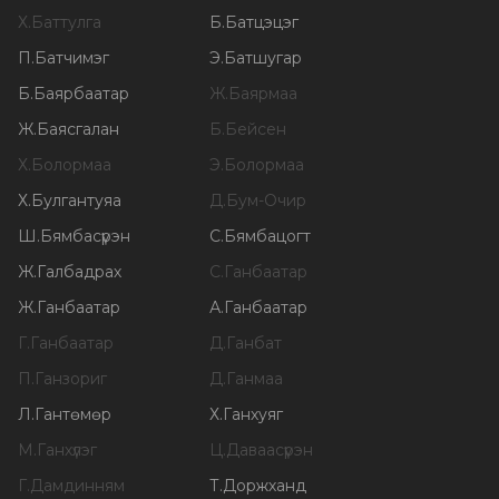
Х
.
Баттулга
Б
.
Батцэцэг
П
.
Батчимэг
Э
.
Батшугар
Б
.
Баярбаатар
Ж
.
Баярмаа
Ж
.
Баясгалан
Б
.
Бейсен
Х
.
Болормаа
Э
.
Болормаа
Х
.
Булгантуяа
Д
.
Бум-Очир
Ш
.
Бямбасүрэн
С
.
Бямбацогт
Ж
.
Галбадрах
С
.
Ганбаатар
Ж
.
Ганбаатар
А
.
Ганбаатар
Г
.
Ганбаатар
Д
.
Ганбат
П
.
Ганзориг
Д
.
Ганмаа
Л
.
Гантөмөр
Х
.
Ганхуяг
М
.
Ганхүлэг
Ц
.
Даваасүрэн
Г
.
Дамдинням
Т
.
Доржханд