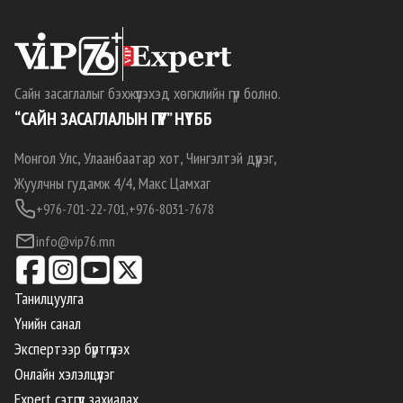
Сайн засаглалыг бэхжүүлэхэд хөгжлийн гүүр болно.
“САЙН ЗАСАГЛАЛЫН ГҮҮР” НҮТББ
Монгол Улс, Улаанбаатар хот, Чингэлтэй дүүрэг,
Жуулчны гудамж 4/4, Макс Цамхаг
+976-701-22-701,
+976-8031-7678
info@vip76.mn
Танилцуулга
Үнийн санал
Экспертээр бүртгүүлэх
Онлайн хэлэлцүүлэг
Expert сэтгүүл захиалах