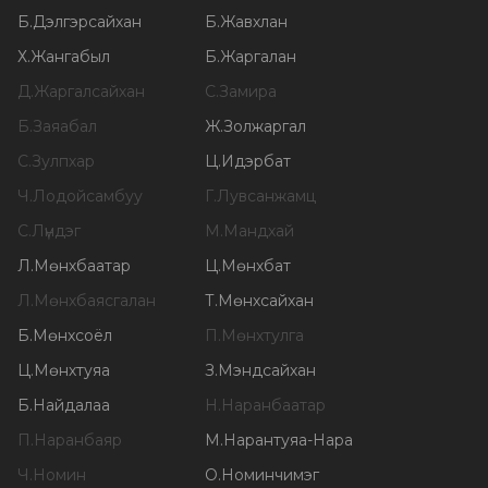
Б
.
Дэлгэрсайхан
Б
.
Жавхлан
Х
.
Жангабыл
Б
.
Жаргалан
Д
.
Жаргалсайхан
С
.
Замира
Б
.
Заяабал
Ж
.
Золжаргал
С
.
Зулпхар
Ц
.
Идэрбат
Ч
.
Лодойсамбуу
Г
.
Лувсанжамц
С
.
Лүндэг
М
.
Мандхай
Л
.
Мөнхбаатар
Ц
.
Мөнхбат
Л
.
Мөнхбаясгалан
Т
.
Мөнхсайхан
Б
.
Мөнхсоёл
П
.
Мөнхтулга
Ц
.
Мөнхтуяа
З
.
Мэндсайхан
Б
.
Найдалаа
Н
.
Наранбаатар
П
.
Наранбаяр
М
.
Нарантуяа-Нара
Ч
.
Номин
О
.
Номинчимэг