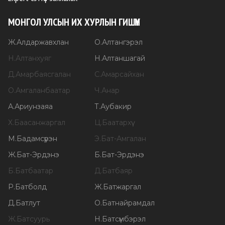
МОНГОЛ УЛСЫН ИХ ХУРЛЫН ГИШҮҮН
Ж
.
Алдаржавхлан
О
.
Алтангэрэл
Н
.
Алтанхуяг
Н
.
Алтаншагай
Д
.
Амарбаясгалан
С
.
Амарсайхан
О
.
Амгаланбаатар
Ч
.
Анар
А
.
Ариунзаяа
Т
.
Аубакир
Х
.
Баасанжаргал
Ц
.
Баатархүү
М
.
Бадамсүрэн
Э
.
Бат-Амгалан
Ж
.
Бат-Эрдэнэ
Б
.
Бат-Эрдэнэ
Б
.
Батбаатар
Д
.
Батбаяр
Р
.
Батболд
Ж
.
Батжаргал
Д
.
Батлут
О
.
Батнайрамдал
Ж
.
Батсуурь
Н
.
Батсүмбэрэл