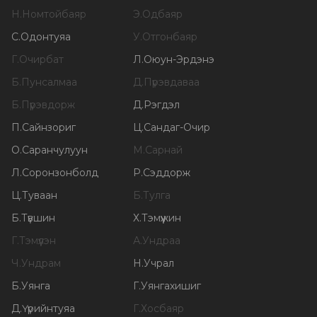
Н
.
Номтойбаяр
Э
.
Одбаяр
С
.
Одонтуяа
У
.
Отгонбаяр
Г
.
Очирбат
Л
.
Оюун-Эрдэнэ
Б
.
Пунсалмаа
Д
.
Пүрэвдаваа
Б
.
Пүрэвдорж
Д
.
Рэгдэл
П
.
Сайнзориг
Ц
.
Сандаг-Очир
О
.
Саранчулуун
М
.
Сарнай
Л
.
Соронзонболд
Р
.
Сэддорж
Ц
.
Туваан
Б
.
Тулга
Б
.
Түвшин
Х
.
Тэмүүжин
Г
.
Тэмүүлэн
А
.
Ундраа
Ч
.
Ундрам
Н
.
Учрал
Б
.
Уянга
Г
.
Уянгахишиг
Д
.
Үүрийнтуяа
Г
.
Хосбаяр