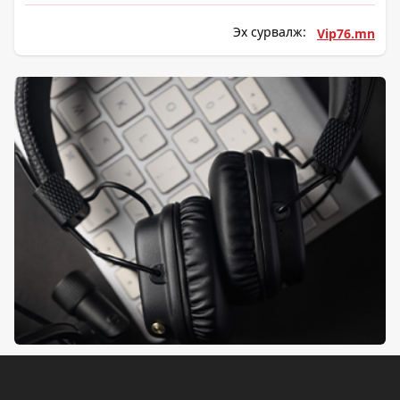
Эх сурвалж:
Vip76.mn